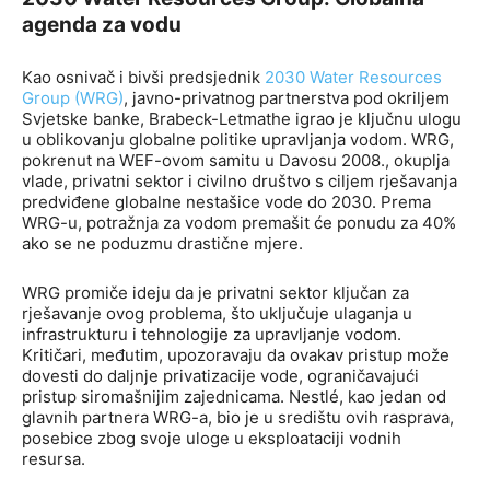
agenda za vodu
Kao osnivač i bivši predsjednik
2030 Water Resources
Group (WRG)
, javno-privatnog partnerstva pod okriljem
Svjetske banke, Brabeck-Letmathe igrao je ključnu ulogu
u oblikovanju globalne politike upravljanja vodom. WRG,
pokrenut na WEF-ovom samitu u Davosu 2008., okuplja
vlade, privatni sektor i civilno društvo s ciljem rješavanja
predviđene globalne nestašice vode do 2030. Prema
WRG-u, potražnja za vodom premašit će ponudu za 40%
ako se ne poduzmu drastične mjere.
WRG promiče ideju da je privatni sektor ključan za
rješavanje ovog problema, što uključuje ulaganja u
infrastrukturu i tehnologije za upravljanje vodom.
Kritičari, međutim, upozoravaju da ovakav pristup može
dovesti do daljnje privatizacije vode, ograničavajući
pristup siromašnijim zajednicama. Nestlé, kao jedan od
glavnih partnera WRG-a, bio je u središtu ovih rasprava,
posebice zbog svoje uloge u eksploataciji vodnih
resursa.