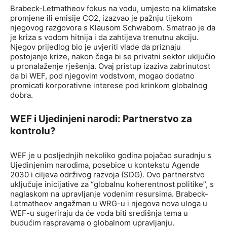
Brabeck-Letmatheov fokus na vodu, umjesto na klimatske
promjene ili emisije CO2, izazvao je pažnju tijekom
njegovog razgovora s Klausom Schwabom. Smatrao je da
je kriza s vodom hitnija i da zahtijeva trenutnu akciju.
Njegov prijedlog bio je uvjeriti vlade da priznaju
postojanje krize, nakon čega bi se privatni sektor uključio
u pronalaženje rješenja. Ovaj pristup izaziva zabrinutost
da bi WEF, pod njegovim vodstvom, mogao dodatno
promicati korporativne interese pod krinkom globalnog
dobra.
WEF i Ujedinjeni narodi: Partnerstvo za
kontrolu?
WEF je u posljednjih nekoliko godina pojačao suradnju s
Ujedinjenim narodima, posebice u kontekstu Agende
2030 i ciljeva održivog razvoja (SDG). Ovo partnerstvo
uključuje inicijative za “globalnu koherentnost politike”, s
naglaskom na upravljanje vodenim resursima. Brabeck-
Letmatheov angažman u WRG-u i njegova nova uloga u
WEF-u sugeriraju da će voda biti središnja tema u
budućim raspravama o globalnom upravljanju.