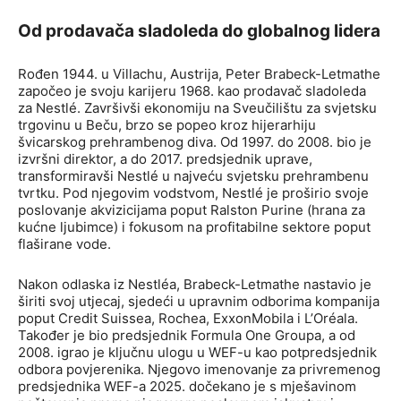
Od prodavača sladoleda do globalnog lidera
Rođen 1944. u Villachu, Austrija, Peter Brabeck-Letmathe
započeo je svoju karijeru 1968. kao prodavač sladoleda
za Nestlé. Završivši ekonomiju na Sveučilištu za svjetsku
trgovinu u Beču, brzo se popeo kroz hijerarhiju
švicarskog prehrambenog diva. Od 1997. do 2008. bio je
izvršni direktor, a do 2017. predsjednik uprave,
transformiravši Nestlé u najveću svjetsku prehrambenu
tvrtku. Pod njegovim vodstvom, Nestlé je proširio svoje
poslovanje akvizicijama poput Ralston Purine (hrana za
kućne ljubimce) i fokusom na profitabilne sektore poput
flaširane vode.
Nakon odlaska iz Nestléa, Brabeck-Letmathe nastavio je
širiti svoj utjecaj, sjedeći u upravnim odborima kompanija
poput Credit Suissea, Rochea, ExxonMobila i L’Oréala.
Također je bio predsjednik Formula One Groupa, a od
2008. igrao je ključnu ulogu u WEF-u kao potpredsjednik
odbora povjerenika. Njegovo imenovanje za privremenog
predsjednika WEF-a 2025. dočekano je s mješavinom