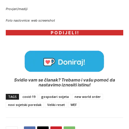
Provjeri/mediji
Foto naslovnice: web screenshot
P O D I J E L I !
Svidio vam se članak? Trebamo i vašu pomoć da
nastavimo iznositi istinu!
TAGS
covid-19
gospodari svijeta
new world order
novi svjetski poredak
Veliki reset
WEF