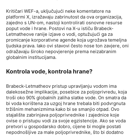
Kritičari WEF-a, uključujući neke komentatore na
platformi X, izražavaju zabrinutost da ova organizacija,
zajedno s UN-om, nastoji kontrolirati osnovne resurse
poput vode i hrane. Postovi na X-u ističu Brabeck-
Letmatheove ranije izjave o vodi, optužujući ga za
promicanje korporativne agende koja ugrožava temeljna
ljudska prava. Iako ovi stavovi često nose ton zavjere, oni
odražavaju široko nepovjerenje prema neizabranim
globalnim institucijama.
Kontrola vode, kontrola hrane?
Brabeck-Letmatheov pristup upravljanju vodom ima
dalekosežne implikacije, posebice za poljoprivredu, koja
troši oko 90% globalnih zaliha slatke vode. On smatra da
bi voda korištena za uzgoj hrane trebala biti podvrgnuta
tržišnim mehanizmima kako bi se smanjio otpad. Ovo
stajalište zabrinjava poljoprivrednike i zajednice koje
ovise o pristupu vodi za svoje egzistencije. Ako se voda
pretvori u gospodarsko dobro, cijene bi mogle postati
nepodnošljive za male poljoprivrednike, što bi dodatno