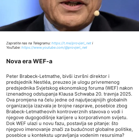
Zapratite nas na Telegramu:
http
s://t.me/provjeri_net
i
YouTube:
https://www.youtube.com/@provjeri_net
Nova era WEF-a
Peter Brabeck-Letmathe, bivši izvršni direktor i
predsjednik Nestléa, preuzeo je ulogu privremenog
predsjednika Svjetskog ekonomskog foruma (WEF) nakon
iznenadnog odstupanja Klausa Schwaba 20. travnja 2025.
Ova promjena na čelu jedne od najutjecajnijih globalnih
organizacija izazvala je brojne rasprave, posebice zbog
Brabeck-Letmatheovih kontroverznih stavova o vodi i
njegove dugogodišnje karijere u korporativnom svijetu.
Dok WEF ulazi u novu fazu, postavlja se pitanje: što
njegovo imenovanje znači za budućnost globalne politike,
posebice u kontekstu upravljanja vodenim resursima?