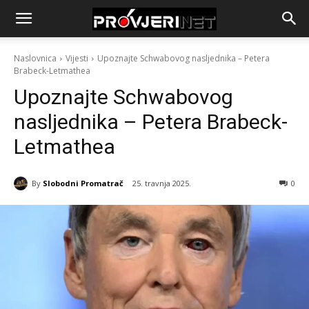
Naslovnica
Vijesti
Upoznajte Schwabovog nasljednika – Petera
Brabeck-Letmathea
Upoznajte Schwabovog
nasljednika – Petera Brabeck-
Letmathea
By
Slobodni Promatrač
25. travnja 2025.
0