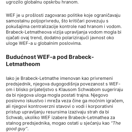
ugrozilo globalnu opskrbu hranom.
WEF je u prošlosti zagovarao politike koje ograničavaju
samostalnu poljoprivredu, što kritičari povezuju s
pokušajima centralizacije kontrole nad hranom i vodom.
Brabeck-Letmatheova vizija upravljanja vodom mogla bi
ojačati ovaj trend, dodatno polarizirajući javnost oko
uloge WEF-a u globalnim poslovima.
Budućnost WEF-a pod Brabeck-
Letmatheom
Iako je Brabeck-Letmathe imenovan kao privremeni
predsjednik, njegova dugogodišnja povezanost s WEF-
om i blisko prijateljstvo s Klausom Schwabom sugeriraju
da bi njegova uloga mogla postati trajna. Njegovo
poslovno iskustvo i mreža veza čine ga moćnim igračem,
ali njegovi kontroverzni stavovi o vodi i korporativni
pristup upravljanju resursima izazivaju strah da bi
Schwab, ukoliko WEF izabere Brabeck-Letmathea za
stalnog predsjednika, mogao ostati u sjećanju kao
“The
good guy”
.