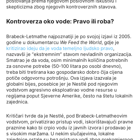
poštovanja prema njegovom poslovnom iskustvu i
skepticizma zbog njegovih kontroverznih stavova.
Kontroverza oko vode: Pravo ili roba?
Brabeck-Letmathe najpoznatiji je po svojoj izjavi iz 2005.
godine u dokumentarcu
We Feed the World
, gdje je
kritizirao ideju da je voda temeljno ljudsko pravo
,
nazvavši je “ekstremnim” stavom nevladinih organizacija.
Smatrao je da voda, osim minimalnih količina potrebnih
za osnovne potrebe (50-100 litara po osobi dnevno),
treba biti tretirana kao gospodarsko dobro čija cijena
potiče odgovornu potrošnju. Ova izjava izazvala je
globalni bijes, posebice jer je Nestlé pod njegovim
vodstvom agresivno eksploatirao vodne resurse u
regijama poput Sjeverne Amerike, često na štetu lokalnih
zajednica.
Kritičari tvrde da je Nestlé, pod Brabeck-Letmatheovim
vodstvom, privatizirao pristup vodi, iskorištavajući pravne
praznine kako bi crpio vodu iz javnih izvora i prodavao je
s visokim maržama. U nekim slučajevima, lokalne
zajednice ostale su bez pristupa vodi zbog prekomjernog