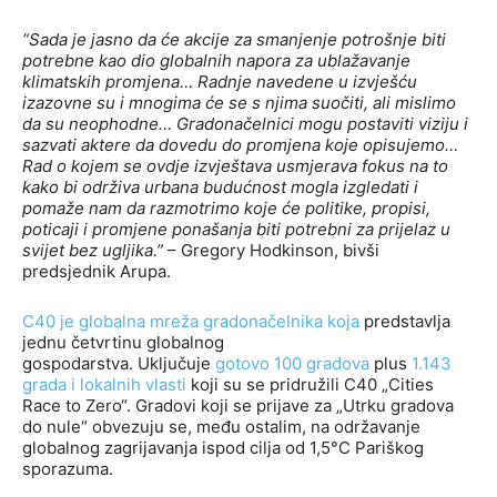
“Sada je jasno da će akcije za smanjenje potrošnje biti
potrebne kao dio globalnih napora za ublažavanje
klimatskih promjena… Radnje navedene u izvješću
izazovne su i mnogima će se s njima suočiti, ali mislimo
da su neophodne… Gradonačelnici mogu postaviti viziju i
sazvati aktere da dovedu do promjena koje opisujemo…
Rad o kojem se ovdje izvještava usmjerava fokus na to
kako bi održiva urbana budućnost mogla izgledati i
pomaže nam da razmotrimo koje će politike, propisi,
poticaji i promjene ponašanja biti potrebni za prijelaz u
svijet bez ugljika.”
– Gregory Hodkinson, bivši
predsjednik Arupa.
C40 je globalna mreža gradonačelnika koja
predstavlja
jednu četvrtinu globalnog
gospodarstva. Uključuje
gotovo 100 gradova
plus
1.143
grada i lokalnih vlasti
koji su se pridružili C40 „Cities
Race to Zero“. Gradovi koji se prijave za „Utrku gradova
do nule“ obvezuju se, među ostalim, na održavanje
globalnog zagrijavanja ispod cilja od 1,5°C Pariškog
sporazuma.