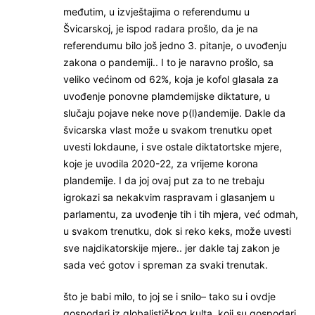
međutim, u izvještajima o referendumu u
Švicarskoj, je ispod radara prošlo, da je na
referendumu bilo još jedno 3. pitanje, o uvođenju
zakona o pandemiji.. I to je naravno prošlo, sa
veliko većinom od 62%, koja je kofol glasala za
uvođenje ponovne plamdemijske diktature, u
slučaju pojave neke nove p(l)andemije. Dakle da
švicarska vlast može u svakom trenutku opet
uvesti lokdaune, i sve ostale diktatortske mjere,
koje je uvodila 2020-22, za vrijeme korona
plandemije. I da joj ovaj put za to ne trebaju
igrokazi sa nekakvim raspravam i glasanjem u
parlamentu, za uvođenje tih i tih mjera, već odmah,
u svakom trenutku, dok si reko keks, može uvesti
sve najdikatorskije mjere.. jer dakle taj zakon je
sada već gotov i spreman za svaki trenutak.
što je babi milo, to joj se i snilo– tako su i ovdje
gospodari iz globalističkog kulta, koji su gospodari