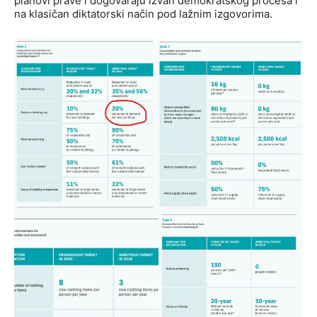
planovi prave i dogovaraju izvan demokratskog procesa i
na klasičan diktatorski način pod lažnim izgovorima.