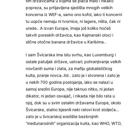
tim državicama u kojima se plaća malo i nikako
popreza, su prtijavljena sjedišta mnogih velikih
koncerna iz WEF-a, samo ono kofol, iako ti koncerni
tu uopće nemaju ni tvornice, ni lagere, ništa, čak ni
urede.. A izvan Europe, imaja još koliko hoćeš
takvih poreskih državica, kao Kajmanski otoci i
slične otočne banana državice u Karibima..
I sam Švicarska ima istu svrhu, kao Luxemburg i
ostale patuljak države, ustvari; pohranjivanje velkih
novčanih suma i zlata, za mafiju globalističkog
kulta, pranje novca..itd.. zato je i stvorena i zato je
u nekih 700 godina postojanja, iako se nalazi u
samoj sredini Europe, nije taknuo nitko, ni jedan
dikator, ni jedan osvajač, i nikada nije bilo rata u
njoj, dok su u svim ostalim državama Europe, okolo
Švicarske, stalno bjesnili neki ratovi krot stoljeća…
zato je u švicarskoj središte bezbrojnih
“međunarodnih” organizacija kulta, kao WHO, WTO,