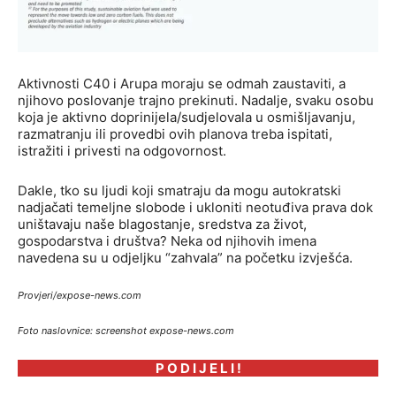
Aktivnosti C40 i Arupa moraju se odmah zaustaviti, a
njihovo poslovanje trajno prekinuti. Nadalje, svaku osobu
koja je aktivno doprinijela/sudjelovala u osmišljavanju,
razmatranju ili provedbi ovih planova treba ispitati,
istražiti i privesti na odgovornost.
Dakle, tko su ljudi koji smatraju da mogu autokratski
nadjačati temeljne slobode i ukloniti neotuđiva prava dok
uništavaju naše blagostanje, sredstva za život,
gospodarstva i društva? Neka od njihovih imena
navedena su u odjeljku “zahvala” na početku izvješća.
Provjeri/expose-news.com
Foto naslovnice: screenshot expose-news.com
P O D I J E L I !