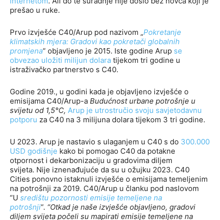
internetom
. Ali do te suradnje nije došlo bez novca koji je
prešao u ruke.
Prvo izvješće C40/Arup pod nazivom „
Pokretanje
klimatskih mjera: Gradovi kao pokretači globalnih
promjena
“ objavljeno je 2015. Iste godine Arup
se
obvezao uložiti milijun dolara
tijekom tri godine u
istraživačko partnerstvo s C40.
Godine 2019., u godini kada je objavljeno izvješće o
emisijama C40/Arup-a
Budućnost urbane potrošnje u
svijetu od 1,5°C,
Arup je utrostručio svoju savjetodavnu
potporu
za C40 na 3 milijuna dolara tijekom 3 tri godine.
U 2023. Arup je nastavio s ulaganjem u C40 s do
300.000
USD godišnje
kako bi pomogao C40 da potakne
otpornost i dekarbonizaciju u gradovima diljem
svijeta. Nije iznenađujuće da su u ožujku 2023. C40
Cities ponovno istaknuli izvješće o emisijama temeljenim
na potrošnji za 2019. C40/Arup u članku pod naslovom
“U
središtu pozornosti emisije temeljene na
potrošnji
“.
“Otkad je naše izvješće objavljeno, gradovi
diljem svijeta počeli su mapirati emisije temeljene na