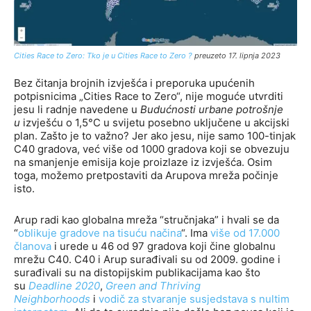
Cities Race to Zero: Tko je u Cities Race to Zero
?
preuzeto 17. lipnja 2023
Bez čitanja brojnih izvješća i preporuka upućenih
potpisnicima „Cities Race to Zero“, nije moguće utvrditi
jesu li radnje navedene u
Budućnosti urbane potrošnje
u
izvješću o 1,5°C u svijetu posebno uključene u akcijski
plan. Zašto je to važno? Jer ako jesu, nije samo 100-tinjak
C40 gradova, već više od 1000 gradova koji se obvezuju
na smanjenje emisija koje proizlaze iz izvješća. Osim
toga, možemo pretpostaviti da Arupova mreža počinje
isto.
Arup radi kao globalna mreža “stručnjaka” i hvali se da
“
oblikuje gradove na tisuću načina
“. Ima
više od 17.000
članova
i urede u 46 od 97 gradova koji čine globalnu
mrežu C40. C40 i Arup surađivali su od 2009. godine i
surađivali su na distopijskim publikacijama kao što
su
Deadline 2020
,
Green and Thriving
Neighborhoods
i
vodič za stvaranje susjedstava s nultim