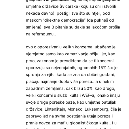
umjetne državice Švicarske (koju su oni i stvorili
nekada davno), postigli sve što su htjeli, pod
maskom “direktne demokracije” (da pukneš od
smijeha). sva 3 pitanje su dakle sa lakoćom prošla
na referndumu..
ovo o oporezivanju velikh koncerna, ubačeno je
vjerojatno samo kao zamazivanje očiju.. jer, kao
prvo, zakonom je prevdiđeno da se ti koncerni
oporezuju sa nejverojatnih, ogromnhih 15% što je
sprdnja za njih.. kada se zna da obični građani,
plaćaju najmanje duplo više poreza.. a u nekim
zapadnim zemljama, čak blizu 50%. kao drugo,
veliki koncerni u službi kulta i WEF-a, ionako imaju
svoje druge poreske oaze, kao umjetne patuljak
državice, Lihtenštajn, Monako, Luksemburg, čija je
zapravo jedina svrha postojanja utaja poreza i
pranje novca za mafiju globalističkoga kulta.. I u