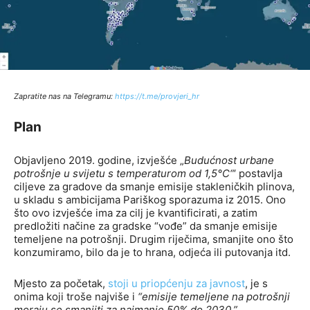
Zapratite nas na Telegramu:
http
s://t.me/provjeri_hr
Plan
Objavljeno 2019. godine, izvješće „
Budućnost urbane
potrošnje u svijetu s temperaturom od 1,5°C“
‘ postavlja
ciljeve za gradove da smanje emisije stakleničkih plinova,
u skladu s ambicijama Pariškog sporazuma iz 2015. Ono
što ovo izvješće ima za cilj je kvantificirati, a zatim
predložiti načine za gradske “vođe” da smanje emisije
temeljene na potrošnji. Drugim riječima, smanjite ono što
konzumiramo, bilo da je to hrana, odjeća ili putovanja itd.
Mjesto za početak,
stoji u priopćenju za javnost
, je s
onima koji troše najviše i
“emisije temeljene na potrošnji
moraju se smanjiti za najmanje 50% do 2030.”