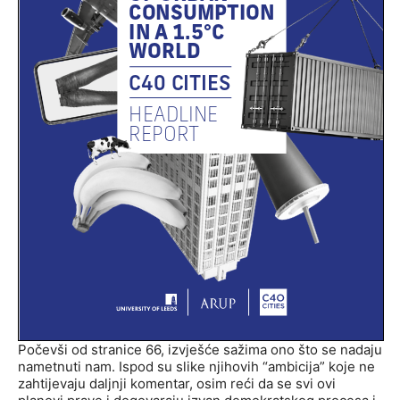
Počevši od stranice 66, izvješće sažima ono što se nadaju
nametnuti nam. Ispod su slike njihovih “ambicija” koje ne
zahtijevaju daljnji komentar, osim reći da se svi ovi