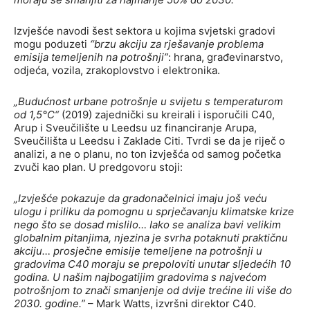
Izvješće navodi šest sektora u kojima svjetski gradovi
mogu poduzeti
“brzu akciju za rješavanje problema
emisija temeljenih na potrošnji”
: hrana, građevinarstvo,
odjeća, vozila, zrakoplovstvo i elektronika.
„Budućnost urbane potrošnje u svijetu s temperaturom
od 1,5°C“
(2019) zajednički su kreirali i isporučili C40,
Arup i Sveučilište u Leedsu uz financiranje Arupa,
Sveučilišta u Leedsu i Zaklade Citi. Tvrdi se da je riječ o
analizi, a ne o planu, no ton izvješća od samog početka
zvuči kao plan. U predgovoru stoji:
„Izvješće pokazuje da gradonačelnici imaju još veću
ulogu i priliku da pomognu u sprječavanju klimatske krize
nego što se dosad mislilo… Iako se analiza bavi velikim
globalnim pitanjima, njezina je svrha potaknuti praktičnu
akciju… prosječne emisije temeljene na potrošnji u
gradovima C40 moraju se prepoloviti unutar sljedećih 10
godina. U našim najbogatijim gradovima s najvećom
potrošnjom to znači smanjenje od dvije trećine ili više do
2030. godine.”
– Mark Watts, izvršni direktor C40.