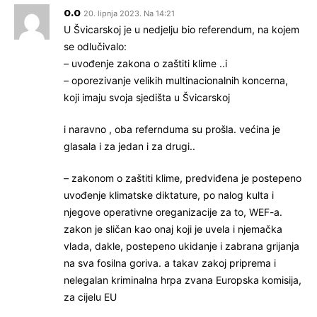
o.o
20. lipnja 2023. Na 14:21
U Švicarskoj je u nedjelju bio referendum, na kojem
se odlučivalo:
– uvođenje zakona o zaštiti klime ..i
– oporezivanje velikih multinacionalnih koncerna,
koji imaju svoja sjedišta u Švicarskoj
i naravno , oba refernduma su prošla. većina je
glasala i za jedan i za drugi..
– zakonom o zaštiti klime, predviđena je postepeno
uvođenje klimatske diktature, po nalog kulta i
njegove operativne oreganizacije za to, WEF-a.
zakon je sličan kao onaj koji je uvela i njemačka
vlada, dakle, postepeno ukidanje i zabrana grijanja
na sva fosilna goriva. a takav zakoj priprema i
nelegalan kriminalna hrpa zvana Europska komisija,
za cijelu EU