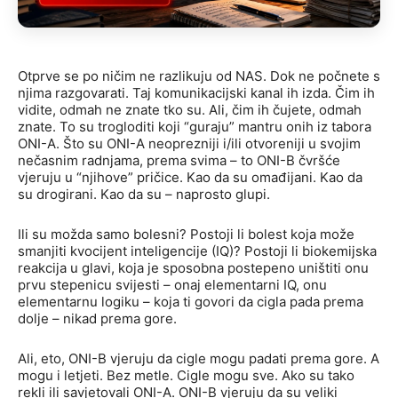
Otprve se po ničim ne razlikuju od NAS. Dok ne počnete s
njima razgovarati. Taj komunikacijski kanal ih izda. Čim ih
vidite, odmah ne znate tko su. Ali, čim ih čujete, odmah
znate. To su trogloditi koji “guraju” mantru onih iz tabora
ONI-A. Što su ONI-A neoprezniji i/ili otvoreniji u svojim
nečasnim radnjama, prema svima – to ONI-B čvršće
vjeruju u “njihove” pričice. Kao da su omađijani. Kao da
su drogirani. Kao da su – naprosto glupi.
Ili su možda samo bolesni? Postoji li bolest koja može
smanjiti kvocijent inteligencije (IQ)? Postoji li biokemijska
reakcija u glavi, koja je sposobna postepeno uništiti onu
prvu stepenicu svijesti – onaj elementarni IQ, onu
elementarnu logiku – koja ti govori da cigla pada prema
dolje – nikad prema gore.
Ali, eto, ONI-B vjeruju da cigle mogu padati prema gore. A
mogu i letjeti. Bez metle. Cigle mogu sve. Ako su tako
rekli ili savjetovali ONI-A. ONI-B vjeruju da su veliki