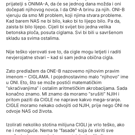
prijatelji s ONIMA-A, da će se jednog dana možda i oni
dočepati njihovog novca. I da ONI-A brinu za njih. ONI-B
vjeruju da smo MI problem, koji njima stvara probleme.
Kad barem NAS ne bi bilo, kako bi to lijepo bilo. Pa da,
zaista bi bilo lijepo. Cijeli bi svijet bio jedna velika
betonska ploča, posuta ciglama. Svi bi bili u savršenom
skladu sa svima ostalima.
Nije teško vjerovati sve to, da cigle mogu letjeti i raditi
nevjerojatne stvari – kad si sam jedna obična cigla.
Zato predlažem da ONE-B nazovemo njihovim pravim
imenom – CIGLAMA. I pojednostavimo malo “njihovo” ime
u ONI. Eto, što se može postići matematičkim
“skraćivanjima” i ostalim aritmetičkim akrobacijama. Sada
konačno znamo. MI znamo da moramo “srušiti” NJIH i
pritom paziti da CIGLE ne naprave kakvo mega-sranje.
CIGLE moramo nekako odvojiti od NJIH, prije nego ONI ne
odvoje NAS od života.
Izolirati nekoliko stotina milijuna CIGLI je vrlo teško, ako
ne i nemoguće. Nema te “fasade” koja će skriti sve