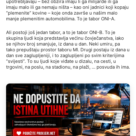
upotrebljavaju – bez obzira imaju li ga milijarde ili ga
imaju malo ili ga nemaju ništa – kao oni jadnici koji kopaju
“plemenite” kovine – koje onda završe u našim malo
manje plemenitim automobilima. To je tabor ONI-A.
Ali postoji još jedan tabor, a to je tabor ONI-B. To je
skupina ljudi koja predstavlja većinu čovječanstva, iako
se njihov broj smanjuje, iz dana u dan. Neki umiru, pa
tako prepuštaju prostor taboru MI. Drugi postaju iz dana u
dan sve zaglupljeniji, i to zaglupljeni po svim kriterijima
“svijesti”. To su ljudi koje viđate u dizalu, na cesti, u
trgovini, na poslu, na stadionu, na plaži, … posvuda ih ima.