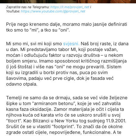
Zapratite nas na Telegramu:
http
s://t.me/provjeri_net
i
YouTube:
https://www.youtube.com/@provjeri_net
Prije nego krenemo dalje, moramo malo jasnije definirati
tko smo to “mi”, a tko su “oni”.
Mi smo mi, svi mi koji smo
svjesni
.
Naš broj raste, iz dana
u dan. Mi predstavljamo tabor MI, koji postaje važan,
moćan i odlučujuću faktor u razvoju društva – u nekom
boljem smjeru. Imamo sposobnost kritičnog razmišljanja
(i još štošta) i više nas “oni” ne mogu prevariti. Sistem
koji su izgradili u borbi protiv nas, puca po svim
šavovima, padaju već prve cigle, dok je fasada već
odavno otpala.
Temelji ne samo da se drmaju, sada se već vide željezne
šipke u tom “armiranom betonu”, koje je već zahvatila
kasna faza oksidacije. Zamor materijala je očit i cijela ta
njihova kuća od karata vrlo će se uskoro srušiti u svoj
“tlocrt”. Kao Blizanci u New Yorku tog sudnjeg 11.9.2001.
Srušit će se u vlastiti “footprint”. To znači da će okolne
zgrade ostati cijele, nepovrijeđene, funkcionalne. A te