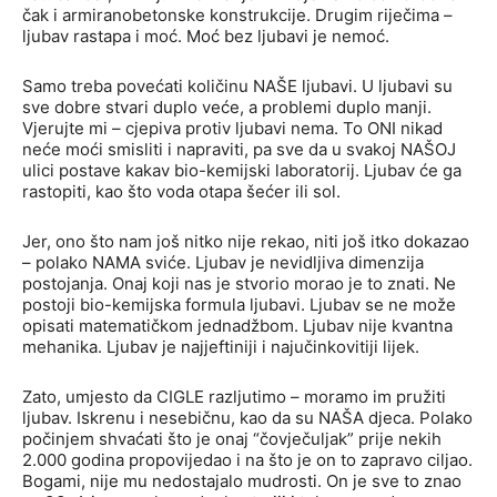
čak i armiranobetonske konstrukcije. Drugim riječima –
ljubav rastapa i moć. Moć bez ljubavi je nemoć.
Samo treba povećati količinu NAŠE ljubavi. U ljubavi su
sve dobre stvari duplo veće, a problemi duplo manji.
Vjerujte mi – cjepiva protiv ljubavi nema. To ONI nikad
neće moći smisliti i napraviti, pa sve da u svakoj NAŠOJ
ulici postave kakav bio-kemijski laboratorij. Ljubav će ga
rastopiti, kao što voda otapa šećer ili sol.
Jer, ono što nam još nitko nije rekao, niti još itko dokazao
– polako NAMA sviće. Ljubav je nevidljiva dimenzija
postojanja. Onaj koji nas je stvorio morao je to znati. Ne
postoji bio-kemijska formula ljubavi. Ljubav se ne može
opisati matematičkom jednadžbom. Ljubav nije kvantna
mehanika. Ljubav je najjeftiniji i najučinkovitiji lijek.
Zato, umjesto da CIGLE razljutimo – moramo im pružiti
ljubav. Iskrenu i nesebičnu, kao da su NAŠA djeca. Polako
počinjem shvaćati što je onaj “čovječuljak” prije nekih
2.000 godina propovijedao i na što je on to zapravo ciljao.
Bogami, nije mu nedostajalo mudrosti. On je sve to znao