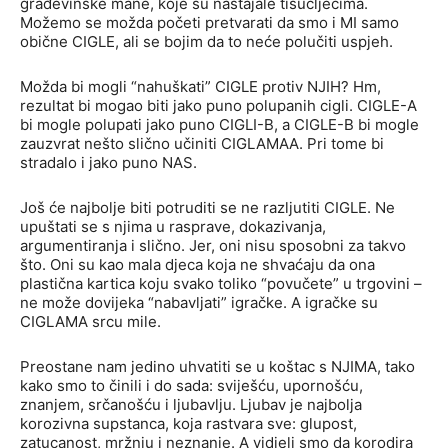
građevinske mane, koje su nastajale tisućljećima.
Možemo se možda početi pretvarati da smo i MI samo
obične CIGLE, ali se bojim da to neće polučiti uspjeh.
Možda bi mogli “nahuškati” CIGLE protiv NJIH? Hm,
rezultat bi mogao biti jako puno polupanih cigli. CIGLE-A
bi mogle polupati jako puno CIGLI-B, a CIGLE-B bi mogle
zauzvrat nešto slično učiniti CIGLAMAA. Pri tome bi
stradalo i jako puno NAS.
Još će najbolje biti potruditi se ne razljutiti CIGLE. Ne
upuštati se s njima u rasprave, dokazivanja,
argumentiranja i slično. Jer, oni nisu sposobni za takvo
što. Oni su kao mala djeca koja ne shvaćaju da ona
plastična kartica koju svako toliko “povučete” u trgovini –
ne može dovijeka “nabavljati” igračke. A igračke su
CIGLAMA srcu mile.
Preostane nam jedino uhvatiti se u koštac s NJIMA, tako
kako smo to činili i do sada: sviješću, upornošću,
znanjem, srčanošću i ljubavlju. Ljubav je najbolja
korozivna supstanca, koja rastvara sve: glupost,
zatucanost, mržnju i neznanje. A vidjeli smo da korodira