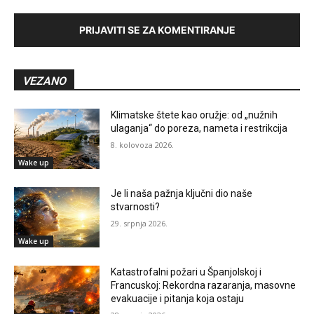
PRIJAVITI SE ZA KOMENTIRANJE
VEZANO
Klimatske štete kao oružje: od „nužnih
ulaganja“ do poreza, nameta i restrikcija
8. kolovoza 2026.
Wake up
Je li naša pažnja ključni dio naše
stvarnosti?
29. srpnja 2026.
Wake up
Katastrofalni požari u Španjolskoj i
Francuskoj: Rekordna razaranja, masovne
evakuacije i pitanja koja ostaju