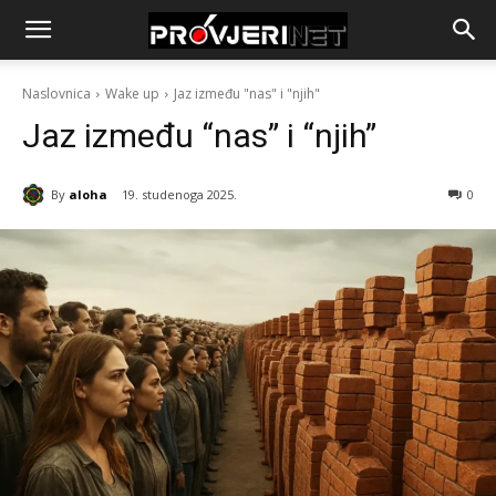
Naslovnica
Wake up
Jaz između "nas" i "njih"
Jaz između “nas” i “njih”
By
aloha
19. studenoga 2025.
0