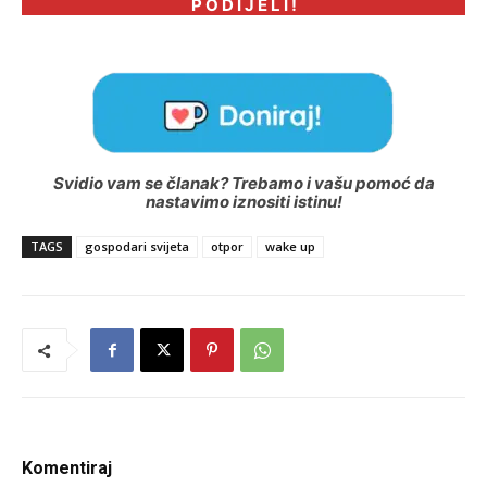
P O D I J E L I !
Svidio vam se članak? Trebamo i vašu pomoć da
nastavimo iznositi istinu!
TAGS
gospodari svijeta
otpor
wake up
Komentiraj