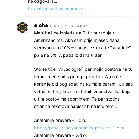
ne odgovara…
Prijaviti se za komentiranje
aloha
1. ožujka 2023. Na 9:46
Meni baš ne izgleda da Putin surađuje s
Amerikancima. Ako sam prije mjesec dana
vjerovao u to 10% – danas je skala te “suradnje”
pala na 5%. A pada iz dana u dan.
Što se tiče “virusologije”, par mojih postova na tu
temu – neće biti zgorega pročitati. A još će
korisnije biti pogledati na Rumble barem 100 sati
video materijala vrlo ozbiljnih znanstvenika koje
u tim postovima spominjem. Te par stotina
stranica tekstova napisanih na istu temu.
Anatomija prevare – 1.dio:
https://provjeri.net/anatomija-prevare-1-dio/
Anatomija prevare – 2.dio: