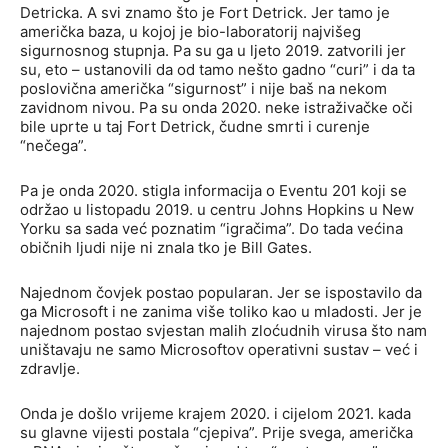
Detricka. A svi znamo što je Fort Detrick. Jer tamo je
američka baza, u kojoj je bio-laboratorij najvišeg
sigurnosnog stupnja. Pa su ga u ljeto 2019. zatvorili jer
su, eto – ustanovili da od tamo nešto gadno “curi” i da ta
poslovična američka “sigurnost” i nije baš na nekom
zavidnom nivou. Pa su onda 2020. neke istraživačke oči
bile uprte u taj Fort Detrick, čudne smrti i curenje
“nečega”.
Pa je onda 2020. stigla informacija o Eventu 201 koji se
održao u listopadu 2019. u centru Johns Hopkins u New
Yorku sa sada već poznatim “igračima”. Do tada većina
običnih ljudi nije ni znala tko je Bill Gates.
Najednom čovjek postao popularan. Jer se ispostavilo da
ga Microsoft i ne zanima više toliko kao u mladosti. Jer je
najednom postao svjestan malih zloćudnih virusa što nam
uništavaju ne samo Microsoftov operativni sustav – već i
zdravlje.
Onda je došlo vrijeme krajem 2020. i cijelom 2021. kada
su glavne vijesti postala “cjepiva”. Prije svega, američka