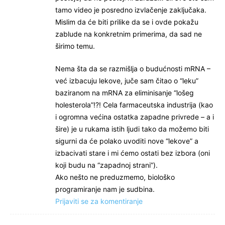
tamo video je posredno izvlačenje zaključaka.
Mislim da će biti prilike da se i ovde pokažu
zablude na konkretnim primerima, da sad ne
širimo temu.
Nema šta da se razmišlja o budućnosti mRNA –
već izbacuju lekove, juče sam čitao o “leku”
baziranom na mRNA za eliminisanje “lošeg
holesterola”!?! Cela farmaceutska industrija (kao
i ogromna većina ostatka zapadne privrede – a i
šire) je u rukama istih ljudi tako da možemo biti
sigurni da će polako uvoditi nove “lekove” a
izbacivati stare i mi ćemo ostati bez izbora (oni
koji budu na “zapadnoj strani”).
Ako nešto ne preduzmemo, biološko
programiranje nam je sudbina.
Prijaviti se za komentiranje