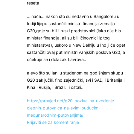
reseta
…inače… nakon što su nedavno u Bangaloreu u
Indiji lijepo sastančili ministri financija zemalja
G20,gdje su bili i ruski predstavnici (iako nije bio
ministar financija, ali su bili ičinovnici iz tog
ministarstva), uskoro u New Delhiju u Indiji će opet
sastančiti ovaj put ministri vanjskih poslova G20, a
očekuje se i dolazak Lavrova..
a evo što su lani u studenom na godišnjem skupu
G20 zaključili, fino zajednički, svi i SAD, i Britanija i
Kina i Rusija, i Brazil.. i ostali..
https://provjeri.net/g20-poziva-na-uvodenje-
cjepnih-putovnica-na-svim-buducim-
medunarodnim-putovanjima/
Prijaviti se za komentiranje