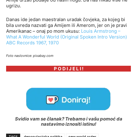
ugrizu.
Danas ide jedan maestralan uradak čovjeka, za kojeg bi
bila uvreda nazvati ga Amijem ili Amerom, jer on je pravi
Amerikanac – onaj po mom ukusu:
Louis Armstrong
–
What A Wonderful World (Original Spoken
Intro Version)
ABC Records 1967, 1970
Foto naslovnice: pixabay.com
P O D I J E L I !
Svidio vam se članak? Trebamo i vašu pomoć da
nastavimo iznositi istinu!
TAGS
depopulacijska politika
new world order