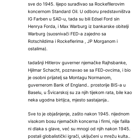
sve do 1945. lijepo surađivao sa Rockefllerovim
koncernom Standard Oil. U odboru predstavništva
IG Farben u SAD-u, tada su bili Edsel Ford sin
Henrya Forda, i Max Warburg iz bankarske obitelji
Warburg (suosnivači FED-a zajedno sa
Rotschildima i Rockeflerima , JP Morganom i
ostalima).
tadašnji Hitlerov guverner njemačke Rajhsbanke,
Hjilmar Schacht, poznavao se sa FED-ovcima, i bio
je osobni prijatelj sa Montagu Normanom,
guvernerom Bank of England.. prostorije BIS-a u
Baselu, u Švicarskoj su za njih tijekom rata, bile kao
neka ugodna birtijca, mjesto sastajanja..
Sve to je objašnjenje, zašto nakon 1945. nijednom
visokom bosu njemačkih koncerna i firmi, nije falila
ni dlaka s glave, već su mnogi od njih nakon 1945.
postali globalistički igrači, uključeni u mrežu kulta..