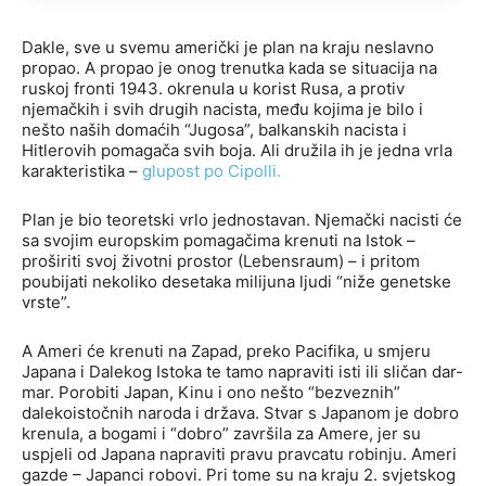
Dakle, sve u svemu američki je plan na kraju neslavno
propao. A propao je onog trenutka kada se situacija na
ruskoj fronti 1943. okrenula u korist Rusa, a protiv
njemačkih i svih drugih nacista, među kojima je bilo i
nešto naših domaćih “Jugosa”, balkanskih nacista i
Hitlerovih pomagača svih boja. Ali družila ih je jedna vrla
karakteristika –
glupost po Cipolli
.
Plan je bio teoretski vrlo jednostavan. Njemački nacisti će
sa svojim europskim pomagačima krenuti na Istok –
proširiti svoj životni prostor (Lebensraum) – i pritom
poubijati nekoliko desetaka milijuna ljudi “niže genetske
vrste”.
A Ameri će krenuti na Zapad, preko Pacifika, u smjeru
Japana i Dalekog Istoka te tamo napraviti isti ili sličan dar-
mar. Porobiti Japan, Kinu i ono nešto “bezveznih”
dalekoistočnih naroda i država. Stvar s Japanom je dobro
krenula, a bogami i “dobro” završila za Amere, jer su
uspjeli od Japana napraviti pravu pravcatu robinju. Ameri
gazde – Japanci robovi. Pri tome su na kraju 2. svjetskog