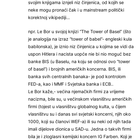
svojim knjigama iznjeli niz činjenica, od kojih se
neke mogu pronaći čak i u mainstream politički
korektnoj vikipediji…
npr. Le Bor u svojoj knjizi “The Tower of Basel” (što
je analogija na izraz “tower of babel”- engleski kula
babilonska), je iznio niz činjenica u kojima se vidi da
uspon Hitlera i nacista uopće nie bi nio moguć bez
banke BIS (u Baselu, na koju se odnosi ovo “tower
of basel”) i brojnih američkih koncerna. BIS, ili
banka svih centralnih banaka- je pod kontrolom
FED-a, kao i MMF i Svjetska banka i ECB..
Le Bor kaže,- većina njemačkih firmi za vrijeme
nacizma, bile su, u većinskom vlasništvu američkih
firmi (tojest u vlasništvu globalnog kulta, u čijem
vlasništvu su i danas svi svjetski koncerni, njih oko
1000, koji su članovi WEF-a) ili su neki od njih tada
imali dijelove dionica u SAD-u. Jedna o takvih firmi
bila je i zloglasni kemijski koncern IG Farben. Koji je