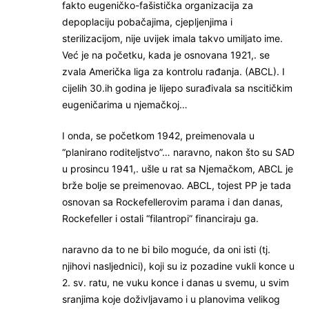
fakto eugeničko-fašistička organizacija za
depoplaciju pobačajima, cjepljenjima i
sterilizacijom, nije uvijek imala takvo umiljato ime.
Već je na početku, kada je osnovana 1921,. se
zvala Američka liga za kontrolu rađanja. (ABCL). I
cijelih 30.ih godina je lijepo surađivala sa nscitičkim
eugeničarima u njemačkoj…
I onda, se početkom 1942, preimenovala u
“planirano roditeljstvo”… naravno, nakon što su SAD
u prosincu 1941,. ušle u rat sa Njemačkom, ABCL je
brže bolje se preimenovao. ABCL, tojest PP je tada
osnovan sa Rockefellerovim parama i dan danas,
Rockefeller i ostali “filantropi” financiraju ga.
naravno da to ne bi bilo moguće, da oni isti (tj.
njihovi nasljednici), koji su iz pozadine vukli konce u
2. sv. ratu, ne vuku konce i danas u svemu, u svim
sranjima koje doživljavamo i u planovima velikog