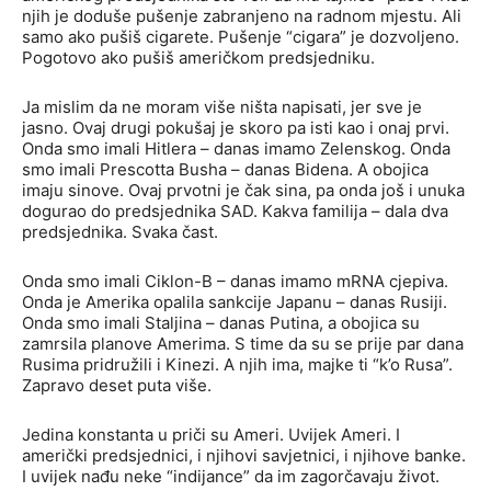
njih je doduše pušenje zabranjeno na radnom mjestu. Ali
samo ako pušiš cigarete. Pušenje “cigara” je dozvoljeno.
Pogotovo ako pušiš američkom predsjedniku.
Ja mislim da ne moram više ništa napisati, jer sve je
jasno. Ovaj drugi pokušaj je skoro pa isti kao i onaj prvi.
Onda smo imali Hitlera – danas imamo Zelenskog. Onda
smo imali Prescotta Busha – danas Bidena. A obojica
imaju sinove. Ovaj prvotni je čak sina, pa onda još i unuka
dogurao do predsjednika SAD. Kakva familija – dala dva
predsjednika. Svaka čast.
Onda smo imali Ciklon-B – danas imamo mRNA cjepiva.
Onda je Amerika opalila sankcije Japanu – danas Rusiji.
Onda smo imali Staljina – danas Putina, a obojica su
zamrsila planove Amerima. S time da su se prije par dana
Rusima pridružili i Kinezi. A njih ima, majke ti “k’o Rusa”.
Zapravo deset puta više.
Jedina konstanta u priči su Ameri. Uvijek Ameri. I
američki predsjednici, i njihovi savjetnici, i njihove banke.
I uvijek nađu neke “indijance” da im zagorčavaju život.