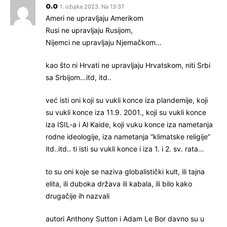
o.o
1. ožujka 2023. Na 13:37
Ameri ne upravljaju Amerikom
Rusi ne upravljaju Rusijom,
Nijemci ne upravljaju Njemačkom…
kao što ni Hrvati ne upravljaju Hrvatskom, niti Srbi
sa Srbijom…itd, itd..
već isti oni koji su vukli konce iza plandemije, koji
su vukli konce iza 11.9. 2001., koji su vukli konce
iza ISIL-a i Al Kaide, koji vuku konce iza nametanja
rodne ideologije, iza nametanja “klimatske religije”
itd..itd.. ti isti su vukli konce i iza 1. i 2. sv. rata…
to su oni koje se naziva globalistički kult, ili tajna
elita, ili duboka država ili kabala, ili bilo kako
drugačije ih nazvali
autori Anthony Sutton i Adam Le Bor davno su u