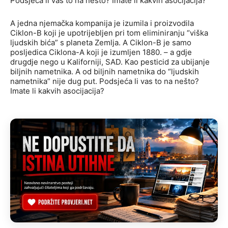
Podsjeća li vas to na nešto? Imate li kakvih asocijacija?
A jedna njemačka kompanija je izumila i proizvodila
Ciklon-B koji je upotrijebljen pri tom eliminiranju “viška
ljudskih bića” s planeta Zemlja. A Ciklon-B je samo
posljedica Ciklona-A koji je izumljen 1880. – a gdje
drugdje nego u Kaliforniji, SAD. Kao pesticid za ubijanje
biljnih nametnika. A od biljnih nametnika do “ljudskih
nametnika” nije dug put. Podsjeća li vas to na nešto?
Imate li kakvih asocijacija?