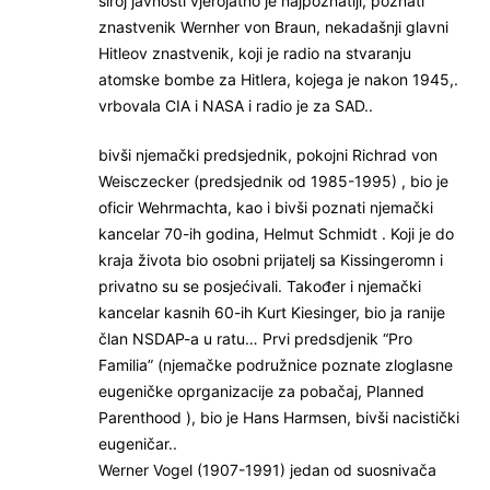
široj javnosti vjerojatno je najpoznatiji, poznati
znastvenik Wernher von Braun, nekadašnji glavni
Hitleov znastvenik, koji je radio na stvaranju
atomske bombe za Hitlera, kojega je nakon 1945,.
vrbovala CIA i NASA i radio je za SAD..
bivši njemački predsjednik, pokojni Richrad von
Weisczecker (predsjednik od 1985-1995) , bio je
oficir Wehrmachta, kao i bivši poznati njemački
kancelar 70-ih godina, Helmut Schmidt . Koji je do
kraja života bio osobni prijatelj sa Kissingeromn i
privatno su se posjećivali. Također i njemački
kancelar kasnih 60-ih Kurt Kiesinger, bio ja ranije
član NSDAP-a u ratu… Prvi predsdjenik “Pro
Familia” (njemačke podružnice poznate zloglasne
eugeničke oprganizacije za pobačaj, Planned
Parenthood ), bio je Hans Harmsen, bivši nacistički
eugeničar..
Werner Vogel (1907-1991) jedan od suosnivača