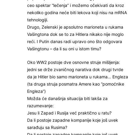
ceo spektar “lečenja” i možemo očekivati da kroz
nekoliko godina neće biti lekova koji nisu na mRNA
tehnologiji.
Drugo, Zelenski je apsolutno marioneta u rukama
Vašingtona dok se to za Hitlera nikako nije moglo
reći. I Putin danas radi upravo ono što odgovara
Vašingtonu – da li su oni u istom timu?
Oko WW2 postoje dve osnovne struje mišljenja:
jedni se drže zvaničnog narativa dok drugi tvrde
da je Hitler bio samo marioneta u rukama… Engleza
(ta druga struja posmatra Amere kao “pomoćnike
Engleza”)
Možda će današnja situacija biti lakša za
razumevanje:
Jesu li Zapad i Rusija već praktično u ratu?
Da li postoje zapadne kompanije koje još uvek
sarađuju sa Rusima?
Da li postoje zapadne kompanije koje još uvek