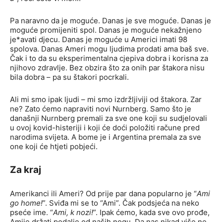
Pa naravno da je moguće. Danas je sve moguće. Danas je
moguće promijeniti spol. Danas je moguće nekažnjeno
je*avati djecu. Danas je moguće u Americi imati 98
spolova. Danas Ameri mogu ljudima prodati ama baš sve.
Čak i to da su eksperimentalna cjepiva dobra i korisna za
njihovo zdravlje. Bez obzira što za onih par štakora nisu
bila dobra – pa su štakori pocrkali.
Ali mi smo ipak ljudi – mi smo izdržljiviji od štakora. Zar
ne? Zato ćemo napraviti novi Nurnberg. Samo što je
današnji Nurnberg premali za sve one koji su sudjelovali
u ovoj kovid-histeriji i koji će doći položiti račune pred
narodima svijeta. A bome je i Argentina premala za sve
one koji će htjeti pobjeći.
Za kraj
Amerikanci ili Ameri? Od prije par dana popularno je “
Ami
go home!
”. Sviđa mi se to “Ami”. Čak podsjeća na neko
pseće ime. “
Ami, k nozi!
”. Ipak ćemo, kada sve ovo prođe,
Amije držati podalje od naših nogu. Da nas nikad više ne