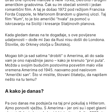
američkim gradovima. Čak su im obećali snimiti i jedan
romantični film. A taj je došao 1972 pod režijom Francisa
Forda Coppole, te Marlonom Brandom u glavnoj ulozi. Taj
film “Kum”, to je bio američki “hvala” za pomoć u
iskrcavanju na Siciliji i kresanje Staljinovih planova.
Kada gledam danas na te događaje, s ove povijesne
udaljenosti – dođe mi žao da Rusi nisu došli do Londona.
Štoviše, do Orkney otočja u Škotskoj.
Mogao bih ja sad satima “drobiti” o Amerima, ali do sada
vam je ono najvažnije jasno – kako je krenulo “prvi puta”.
Možda u svojim budućim postovima posvetim malo više
vremena Amerima od 1945. naovamo pod naslovom
“Američki san”. Što vi mislite, štovani čitatelju, da napišem
nešto na tu temu?
A kako je danas?
Pa ovo danas me podsjeća na taj prvi pokušaj s Hitlerom.
Ajmo ponoviti vježbu. S Amerima – jer oni su i opet glavni