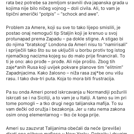
rata bez potrebe sa zemljom sravnili dva japanska grada u
kojima nije bilo ničeg vojnog – doli civila. Ali, to vam je
tipični američki “potpis” – “schock and awe”.
Problem za Amere, koji su sve to tako lijepo smislili, je
postao onaj nemogući tip Staljin koji je krenuo u svoj
protunapad prema Zapadu – pa dokle stigne. A stigao bi
do njima “bratskog” Londona da Ameri nisu to “namirisali”
i spriječili tako što su se uključili u borbu protiv tog istog
njemačkog nacizma kojeg su do malo prije financirali. To
ti je ono: ako prođe – prođe. Ali nije prošlo. Zbog tih
zaje*anih Rusa koji uvijek pokvare planove tim “elitnim”
Zapadnjacima. Kako žalosno – niža rasa zaj*be onu višu
rasu. I tako dva-tri puta. Koja to mora biti frustracija.
Pa su onda Ameri pored iskrcavanja u Normandiji požurili
iskrcati se i na Siciliji, a to vam je u Italiji. A tamo su im pri
tome pomogli – a tko drugi nego talijanska mafija. To su
vam dečki od oružja i bezakonja. Jer u ratu nema zakona
osim onog elementarnog – tko će koga prije.
Ameri su zauzvrat Talijanima obećali da neće (previše)
dirati one njihove mafiose u New Yorku, Detroitu i drugim