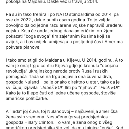
pokolja na Majdanu. Dakle već u travnju 2014.
Pa su ih tako trenirali po NATO standardima od 2014. pa
sve do 2022., dakle punih osam godina. To je valjda
dovoljno da od jedne razularene vojske napraviš uređenu
vojsku. Koja će onda jednog dana američkim oružjem
pokazati “boga svoga” tim zaje*anim Rusima koji se
uvijek, ali baš uvijek, umiješaju u posljednji čas i Amerima
pokvare planove.
I tako smo stigli do Maidana u Kijevu. U 2014. godinu. A to
vam je onaj trg u centru Kijeva gdje je krenula “obojana
revolucija” ukrajinskog naroda protiv Rusa i ruskih
pomagača. Tada se na trgu pojavila ona čuvena diva,
gospođa Nuland – pa je onako direktno u eter, tako da je
svi čuju, izjavila: “
Jebeš EU!
” Iliti po “njihovu”: “
Fuck EU!
”.
Kako je to lijepo čuti od jedne učene gospođe, štoviše
američke političarke.
A “leđa” joj čuva, toj Nulandovoj – najčuvenija američka
žena svih vremena. Nesuđena (prva) predsjednica –
gospođa Hillary Clinton. To vam je žena onog bivšeg
američkog predsjednika što voli da mu tajnice “puše”. Kod