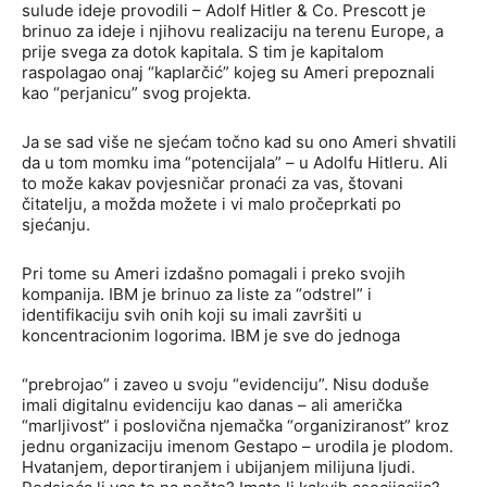
sulude ideje provodili – Adolf Hitler & Co. Prescott je
brinuo za ideje i njihovu realizaciju na terenu Europe, a
prije svega za dotok kapitala. S tim je kapitalom
raspolagao onaj “kaplarčić” kojeg su Ameri prepoznali
kao “perjanicu” svog projekta.
Ja se sad više ne sjećam točno kad su ono Ameri shvatili
da u tom momku ima “potencijala” – u Adolfu Hitleru. Ali
to može kakav povjesničar pronaći za vas, štovani
čitatelju, a možda možete i vi malo pročeprkati po
sjećanju.
Pri tome su Ameri izdašno pomagali i preko svojih
kompanija. IBM je brinuo za liste za “odstrel” i
identifikaciju svih onih koji su imali završiti u
koncentracionim logorima. IBM je sve do jednoga
“prebrojao” i zaveo u svoju “evidenciju”. Nisu doduše
imali digitalnu evidenciju kao danas – ali američka
“marljivost” i poslovična njemačka “organiziranost” kroz
jednu organizaciju imenom Gestapo – urodila je plodom.
Hvatanjem, deportiranjem i ubijanjem milijuna ljudi.