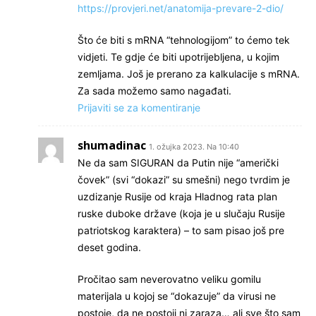
https://provjeri.net/anatomija-prevare-2-dio/
Što će biti s mRNA “tehnologijom” to ćemo tek
vidjeti. Te gdje će biti upotrijebljena, u kojim
zemljama. Još je prerano za kalkulacije s mRNA.
Za sada možemo samo nagađati.
Prijaviti se za komentiranje
shumadinac
1. ožujka 2023. Na 10:40
Ne da sam SIGURAN da Putin nije “američki
čovek” (svi “dokazi” su smešni) nego tvrdim je
uzdizanje Rusije od kraja Hladnog rata plan
ruske duboke države (koja je u slučaju Rusije
patriotskog karaktera) – to sam pisao još pre
deset godina.
Pročitao sam neverovatno veliku gomilu
materijala u kojoj se “dokazuje” da virusi ne
postoje, da ne postoji ni zaraza… ali sve što sam