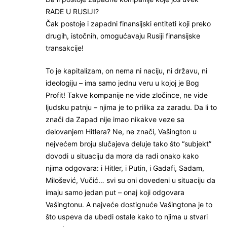
RADE U RUSIJI?
Čak postoje i zapadni finansijski entiteti koji preko
drugih, istočnih, omogućavaju Rusiji finansijske
transakcije!
To je kapitalizam, on nema ni naciju, ni državu, ni
ideologiju – ima samo jednu veru u kojoj je Bog
Profit! Takve kompanije ne vide zločince, ne vide
ljudsku patnju – njima je to prilika za zaradu. Da li to
znači da Zapad nije imao nikakve veze sa
delovanjem Hitlera? Ne, ne znači, Vašington u
nejvećem broju slučajeva deluje tako što “subjekt”
dovodi u situaciju da mora da radi onako kako
njima odgovara: i Hitler, i Putin, i Gadafi, Sadam,
Milošević, Vučić… svi su oni dovedeni u situaciju da
imaju samo jedan put – onaj koji odgovara
Vašingtonu. A najveće dostignuće Vašingtona je to
što uspeva da ubedi ostale kako to njima u stvari