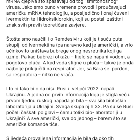
mRNA cjepiva što spašavaju od tog “smrtonosnog”
virusa. Jako smo puno vremena provodili proučavajući
američku mRNA tehnologiju, a posljedično i onaj čuveni
Ivermektin te Hidroksiklorokin, koji su postali zaštitni
znak svih pravih teoretičara zavjere.
Štošta smo naučili i o Remdesiviru koji je tisuću puta
skuplji od Ivermektina (pa naravno kad je američki), a vrlo
učinkovito uništava bubrege onog nesretnika koji ga
uzme. Pa kad bubrezi otkažu – tijelo se napuni vodom, a
pogotovo pluća. A kad voda stigne u pluća – takve je onda
najbolje priključiti na respirator. Jer, sa Bara se, pardon,
sa respiratora – nitko ne vraća.
I to bi tako bilo da nisu Rusi u veljači 2022. napali
Ukrajinu. A jedna od prvih informacija koja je stigla već u
prvom tjednu ruskog napada je bila – sva sila bioloških
laboratorija u Ukrajini. Svega skupa njih 32. Pa su se Rusi
počeli češkati po glavi – čemu toliki bio-laboratoriji u
Ukrajini? A sve američki, sve do jednog – barem što se
američke komande tiče.
Slijedeća provaljena informacija je bila da oko tih