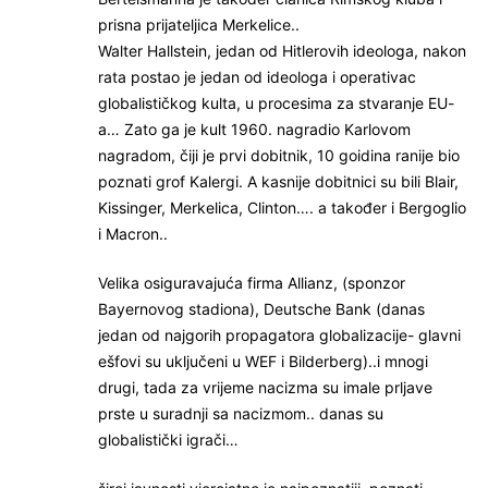
prisna prijateljica Merkelice..
Walter Hallstein, jedan od Hitlerovih ideologa, nakon
rata postao je jedan od ideologa i operativac
globalističkog kulta, u procesima za stvaranje EU-
a… Zato ga je kult 1960. nagradio Karlovom
nagradom, čiji je prvi dobitnik, 10 goidina ranije bio
poznati grof Kalergi. A kasnije dobitnici su bili Blair,
Kissinger, Merkelica, Clinton…. a također i Bergoglio
i Macron..
Velika osiguravajuća firma Allianz, (sponzor
Bayernovog stadiona), Deutsche Bank (danas
jedan od najgorih propagatora globalizacije- glavni
ešfovi su uključeni u WEF i Bilderberg)..i mnogi
drugi, tada za vrijeme nacizma su imale prljave
prste u suradnji sa nacizmom.. danas su
globalistički igrači…