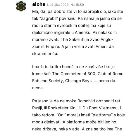
aloha
1. ožujka 2023. Na 15:59
Ma, da, pa dobro ste vi to nabrojali o.o, iako ste
tek “zagrebli” površinu. Pa nama je jasno da se
radi o starim evropskim obiteljima koje su
djelomično migrirale u Ameriku. Ali nekako ih
moramo zvati. The Saker ih je zvao Anglo-
Zionist Empire. A ja ih volim zvati Ameri, da
skratim priču.
Ima ih tu koliko hoćeš, a ne znaš više tko je
kome šef: The Commetee of 300, Club of Rome,
Fabiene Society, Chicago Boys, … nema da
nema.
Pa jasno je da ne može Rotschild obznaniti rat
Rusiji, ili Rockefeler Kini, ili Du Pont Vijetnamu, i
tako redom. “Oni” moraju imati “platformu” s koje
mogu djelovati. A platforma može biti jedino
neka država, neka vlada. A zna se tko ima The