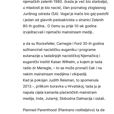
njemačkih zelenih 1980. (kada je već bio starkelja),
u mladosti je bio nacist, član poznatog zloglasnog
Jurišnog odreda (SA). Vogel je inače bio gej-pedofil
i jedan od glavnih pedoakivista u stranici Zelenih
80-ih godina.. O čemu su prije 10-ak godina
izvještacvali i njemački mainstream mediji..
a da su Rockefeller, Carnegie i Ford 30-ih godina
sufinancirali nacističku eugeniku i programe
eutanazije u tadašnjojh nacističkoj Njemačkoj i
eugenički institit Kaiser Wilhelm, u kojem je tada
radio dr Menegle, – to se može pronači čak i na
nekim mainstream medijima i vikipediji.
Kad je pokojan Judith Reisman, to spomenula
2013.-, prilikom boravka u Hrvatskoj, tada ju je
napala cijela kamarila plaćeničkih mainstram
medija, Inde, Jutarnji, Slobodna Dalmacija i ostali..
Planned Parenthood (Planirano roditeljstvo) ta de