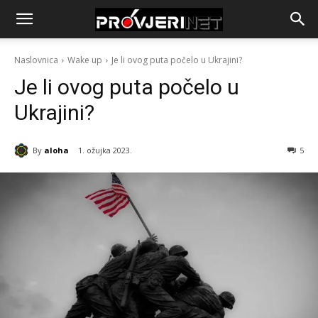
Naslovnica
Wake up
Je li ovog puta počelo u Ukrajini?
Je li ovog puta počelo u
Ukrajini?
By
aloha
1. ožujka 2023.
5