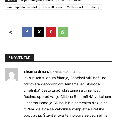
novi svjetski poredak
Rat u Ukrajini
Veliki reset
wake up
5 KOMENTARI
shumadinac
1. ožujka 2023. Na 9:07
Iako je tekst lep za čitanje, “lepršavi stil” baš i ne
odgovara geopolitičkim temama jer “sloboda
umetnika” često znači skretanje sa činjenica.
Recimo upoređivanje Ciklona B da mRNA vakcinom
– znamo kome je Ciklon B bio namenjen dok je za
mRNA ideja da se vakciniše kompletna svetska
populacija. Štaviše, ova tehnologija se već seli na