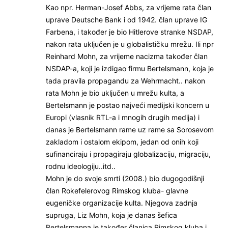
Kao npr. Herman-Josef Abbs, za vrijeme rata član
uprave Deutsche Bank i od 1942. član uprave IG
Farbena, i također je bio Hitlerove stranke NSDAP,
nakon rata uključen je u globalističku mrežu. Ili npr
Reinhard Mohn, za vrijeme nacizma također član
NSDAP-a, koji je izdigao firmu Bertelsmann, koja je
tada pravila propagandu za Wehrmacht.. nakon
rata Mohn je bio uključen u mrežu kulta, a
Bertelsmann je postao najveći medijski koncern u
Europi (vlasnik RTL-a i mnogih drugih medija) i
danas je Bertelsmann rame uz rame sa Sorosevom
zakladom i ostalom ekipom, jedan od onih koji
sufinanciraju i propagiraju globalizaciju, migraciju,
rodnu ideologiju..itd..
Mohn je do svoje smrti (2008.) bio dugogodišnji
član Rokefelerovog Rimskog kluba- glavne
eugeničke organizacije kulta. Njegova zadnja
supruga, Liz Mohn, koja je danas šefica
Bertelsmanna je također članica Rimskog kluba i