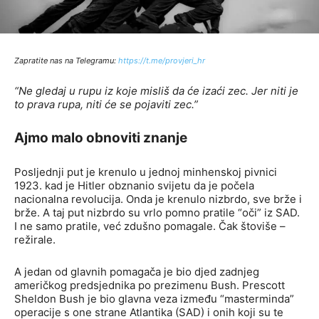
Zapratite nas na Telegramu:
http
s://t.me/provjeri_hr
“Ne gledaj u rupu iz koje misliš da će izaći zec. Jer niti je
to prava rupa, niti će se pojaviti zec.”
Ajmo malo obnoviti znanje
Posljednji put je krenulo u jednoj minhenskoj pivnici
1923. kad je Hitler obznanio svijetu da je počela
nacionalna revolucija. Onda je krenulo nizbrdo, sve brže i
brže. A taj put nizbrdo su vrlo pomno pratile “oči” iz SAD.
I ne samo pratile, već zdušno pomagale. Čak štoviše –
režirale.
A jedan od glavnih pomagača je bio djed zadnjeg
američkog predsjednika po prezimenu Bush. Prescott
Sheldon Bush je bio glavna veza između “masterminda”
operacije s one strane Atlantika (SAD) i onih koji su te