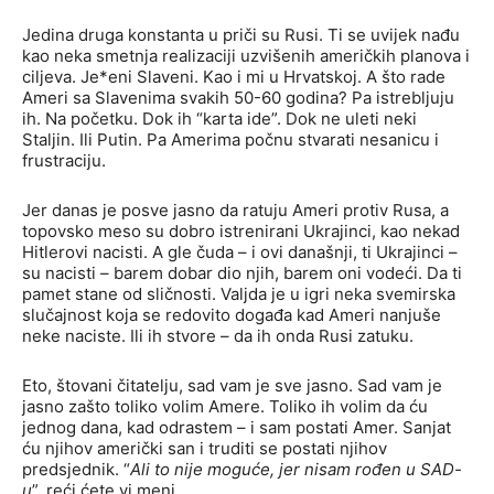
Jedina druga konstanta u priči su Rusi. Ti se uvijek nađu
kao neka smetnja realizaciji uzvišenih američkih planova i
ciljeva. Je*eni Slaveni. Kao i mi u Hrvatskoj. A što rade
Ameri sa Slavenima svakih 50-60 godina? Pa istrebljuju
ih. Na početku. Dok ih “karta ide”. Dok ne uleti neki
Staljin. Ili Putin. Pa Amerima počnu stvarati nesanicu i
frustraciju.
Jer danas je posve jasno da ratuju Ameri protiv Rusa, a
topovsko meso su dobro istrenirani Ukrajinci, kao nekad
Hitlerovi nacisti. A gle čuda – i ovi današnji, ti Ukrajinci –
su nacisti – barem dobar dio njih, barem oni vodeći. Da ti
pamet stane od sličnosti. Valjda je u igri neka svemirska
slučajnost koja se redovito događa kad Ameri nanjuše
neke naciste. Ili ih stvore – da ih onda Rusi zatuku.
Eto, štovani čitatelju, sad vam je sve jasno. Sad vam je
jasno zašto toliko volim Amere. Toliko ih volim da ću
jednog dana, kad odrastem – i sam postati Amer. Sanjat
ću njihov američki san i truditi se postati njihov
predsjednik. “
Ali to nije moguće, jer nisam rođen u SAD-
u
”, reći ćete vi meni.