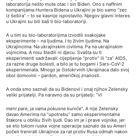
laboratorija nešto mute otac i sin Biden. Ono s naftnim
kompanijama Huntera Bidena u Ukrajini je bio samo “zec
iz šešira” – to se kasnije ispostavilo. Njegov glavni interes
u Ukrajini su bili baš ti bio-laboratoriji.
A u tim su bio-laboratorijima izvodili svakojake
eksperimente – na ljudima. I to živim ljudima. Na
Ukrajincima. Na ukrajinskim civilima. Pa na ukrajinskim
vojnicima. A nisu štedili ni djecu. Svašta su ti
eksperimenti sadržavali: cijepljenje “protiv” ili “za” AIDS,
za razne druge bolesti, a bilo je tu bogami i Sars-CoV-2
eksperimenata. Mnogo je čistokrvnih Ukrajinaca dalo svoj
obol domovini – pardon, američkoj znanosti.
A onda smo saznali da su Bidenovi i onaj njihov Zelensky
veliki prijatelji. Pa naravno da su prijatelji: “
Vi
meni pare, ja vama pokusne kuniće
”. A nije Zelensky
davao Amerima na “upotrebu” samo eksperimentalne
štakore u obliku živih ljudi. Dao im je i prave vojnike, jer
se eto tokom ruske vojne operacije saznalo da su Ameri
počeli trenirati Ukrajince za rat protiv Rusa odmah nakon