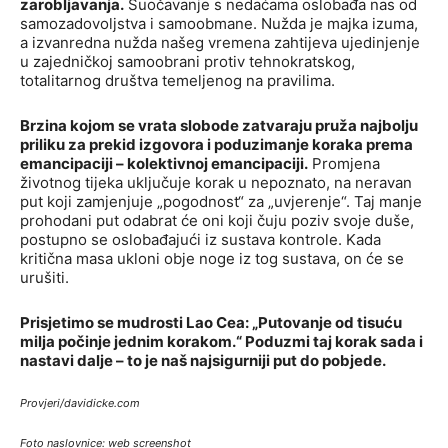
zarobljavanja.
Suočavanje s nedaćama oslobađa nas od
samozadovoljstva i samoobmane. Nužda je majka izuma,
a izvanredna nužda našeg vremena zahtijeva ujedinjenje
u zajedničkoj samoobrani protiv tehnokratskog,
totalitarnog društva temeljenog na pravilima.
Brzina kojom se vrata slobode zatvaraju pruža najbolju
priliku za prekid izgovora i poduzimanje koraka prema
emancipaciji – kolektivnoj emancipaciji.
Promjena
životnog tijeka uključuje korak u nepoznato, na neravan
put koji zamjenjuje „pogodnost“ za „uvjerenje“. Taj manje
prohodani put odabrat će oni koji čuju poziv svoje duše,
postupno se oslobađajući iz sustava kontrole. Kada
kritična masa ukloni obje noge iz tog sustava, on će se
urušiti.
Prisjetimo se mudrosti Lao Cea: „Putovanje od tisuću
milja počinje jednim korakom.“ Poduzmi taj korak sada i
nastavi dalje – to je naš najsigurniji put do pobjede.
Provjeri/davidicke.com
Foto naslovnice: web screenshot