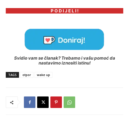
P O D I J E L I !
Svidio vam se članak? Trebamo i vašu pomoć da
nastavimo iznositi istinu!
TAGS
otpor
wake up