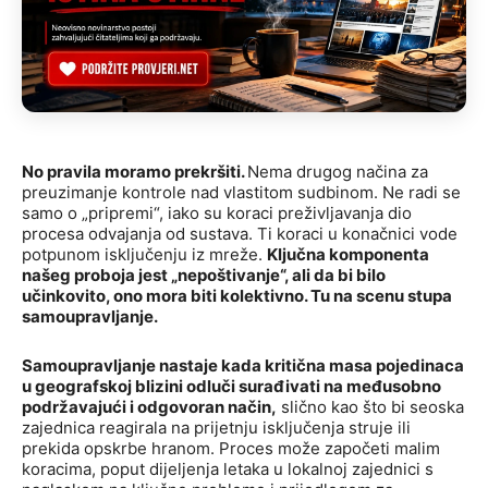
No pravila moramo prekršiti.
Nema drugog načina za
preuzimanje kontrole nad vlastitom sudbinom. Ne radi se
samo o „pripremi“, iako su koraci preživljavanja dio
procesa odvajanja od sustava. Ti koraci u konačnici vode
potpunom isključenju iz mreže.
Ključna komponenta
našeg proboja jest „nepoštivanje“, ali da bi bilo
učinkovito, ono mora biti kolektivno. Tu na scenu stupa
samoupravljanje.
Samoupravljanje nastaje kada kritična masa pojedinaca
u geografskoj blizini odluči surađivati na međusobno
podržavajući i odgovoran način,
slično kao što bi seoska
zajednica reagirala na prijetnju isključenja struje ili
prekida opskrbe hranom. Proces može započeti malim
koracima, poput dijeljenja letaka u lokalnoj zajednici s