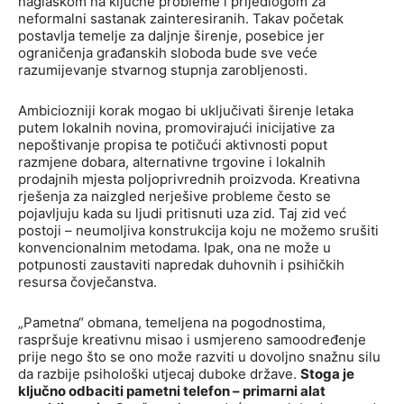
naglaskom na ključne probleme i prijedlogom za
neformalni sastanak zainteresiranih. Takav početak
postavlja temelje za daljnje širenje, posebice jer
ograničenja građanskih sloboda bude sve veće
razumijevanje stvarnog stupnja zarobljenosti.
Ambiciozniji korak mogao bi uključivati širenje letaka
putem lokalnih novina, promovirajući inicijative za
nepoštivanje propisa te potičući aktivnosti poput
razmjene dobara, alternativne trgovine i lokalnih
prodajnih mjesta poljoprivrednih proizvoda. Kreativna
rješenja za naizgled nerješive probleme često se
pojavljuju kada su ljudi pritisnuti uza zid. Taj zid već
postoji – neumoljiva konstrukcija koju ne možemo srušiti
konvencionalnim metodama. Ipak, ona ne može u
potpunosti zaustaviti napredak duhovnih i psihičkih
resursa čovječanstva.
„Pametna“ obmana, temeljena na pogodnostima,
raspršuje kreativnu misao i usmjereno samoodređenje
prije nego što se ono može razviti u dovoljno snažnu silu
da razbije psihološki utjecaj duboke države.
Stoga je
ključno odbaciti pametni telefon – primarni alat