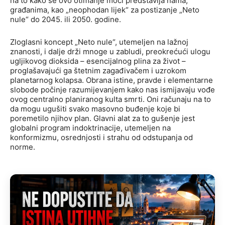
na to kako se ovo otimanje moći predstavlja nama,
građanima, kao „neophodan lijek“ za postizanje „Neto
nule“ do 2045. ili 2050. godine.
Zloglasni koncept „Neto nule“, utemeljen na lažnoj
znanosti, i dalje drži mnoge u zabludi, preokrećući ulogu
ugljikovog dioksida – esencijalnog plina za život –
proglašavajući ga štetnim zagađivačem i uzrokom
planetarnog kolapsa. Obrana istine, pravde i elementarne
slobode počinje razumijevanjem kako nas ismijavaju vođe
ovog centralno planiranog kulta smrti. Oni računaju na to
da mogu ugušiti svako masovno buđenje koje bi
poremetilo njihov plan. Glavni alat za to gušenje jest
globalni program indoktrinacije, utemeljen na
konformizmu, osrednjosti i strahu od odstupanja od
norme.