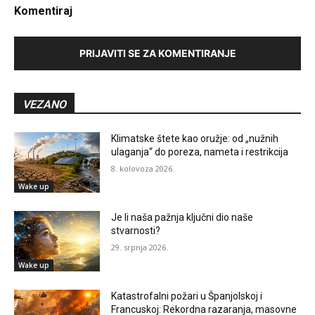
Komentiraj
PRIJAVITI SE ZA KOMENTIRANJE
VEZANO
Klimatske štete kao oružje: od „nužnih
ulaganja“ do poreza, nameta i restrikcija
8. kolovoza 2026.
Wake up
Je li naša pažnja ključni dio naše
stvarnosti?
29. srpnja 2026.
Wake up
Katastrofalni požari u Španjolskoj i
Francuskoj: Rekordna razaranja, masovne