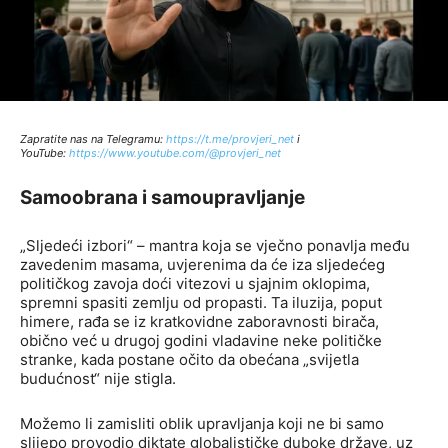
Zapratite nas na Telegramu:
http
s://t.me/provjeri_net
i
YouTube:
https://www.youtube.com/@provjeri_net
Samoobrana i samoupravljanje
„Sljedeći izbori“ – mantra koja se vječno ponavlja među
zavedenim masama, uvjerenima da će iza sljedećeg
političkog zavoja doći vitezovi u sjajnim oklopima,
spremni spasiti zemlju od propasti. Ta iluzija, poput
himere, rađa se iz kratkovidne zaboravnosti birača,
obično već u drugoj godini vladavine neke političke
stranke, kada postane očito da obećana „svijetla
budućnost“ nije stigla.
Možemo li zamisliti oblik upravljanja koji ne bi samo
slijepo provodio diktate globalističke duboke države, uz