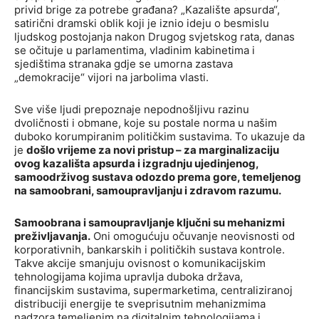
privid brige za potrebe građana? „Kazalište apsurda“,
satirični dramski oblik koji je iznio ideju o besmislu
ljudskog postojanja nakon Drugog svjetskog rata, danas
se očituje u parlamentima, vladinim kabinetima i
sjedištima stranaka gdje se umorna zastava
„demokracije“ vijori na jarbolima vlasti.
Sve više ljudi prepoznaje nepodnošljivu razinu
dvoličnosti i obmane, koje su postale norma u našim
duboko korumpiranim političkim sustavima. To ukazuje da
je
došlo vrijeme za novi pristup – za marginalizaciju
ovog kazališta apsurda i izgradnju ujedinjenog,
samoodrživog sustava odozdo prema gore, temeljenog
na samoobrani, samoupravljanju i zdravom razumu.
Samoobrana i samoupravljanje ključni su mehanizmi
preživljavanja.
Oni omogućuju očuvanje neovisnosti od
korporativnih, bankarskih i političkih sustava kontrole.
Takve akcije smanjuju ovisnost o komunikacijskim
tehnologijama kojima upravlja duboka država,
financijskim sustavima, supermarketima, centraliziranoj
distribuciji energije te sveprisutnim mehanizmima
nadzora temeljenim na digitalnim tehnologijama i