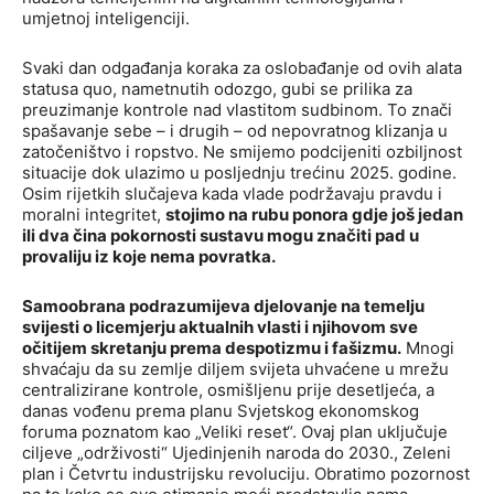
umjetnoj inteligenciji.
Svaki dan odgađanja koraka za oslobađanje od ovih alata
statusa quo, nametnutih odozgo, gubi se prilika za
preuzimanje kontrole nad vlastitom sudbinom. To znači
spašavanje sebe – i drugih – od nepovratnog klizanja u
zatočeništvo i ropstvo. Ne smijemo podcijeniti ozbiljnost
situacije dok ulazimo u posljednju trećinu 2025. godine.
Osim rijetkih slučajeva kada vlade podržavaju pravdu i
moralni integritet,
stojimo na rubu ponora gdje još jedan
ili dva čina pokornosti sustavu mogu značiti pad u
provaliju iz koje nema povratka.
Samoobrana podrazumijeva djelovanje na temelju
svijesti o licemjerju aktualnih vlasti i njihovom sve
očitijem skretanju prema despotizmu i fašizmu.
Mnogi
shvaćaju da su zemlje diljem svijeta uhvaćene u mrežu
centralizirane kontrole, osmišljenu prije desetljeća, a
danas vođenu prema planu Svjetskog ekonomskog
foruma poznatom kao „Veliki reset“. Ovaj plan uključuje
ciljeve „održivosti“ Ujedinjenih naroda do 2030., Zeleni
plan i Četvrtu industrijsku revoluciju. Obratimo pozornost