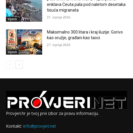
enklava Ceuta pala pod naletom desetaka
tisuća migranata
31. srpnja 2026.
Vijesti
Maksimalno 300 litara i kraj iluzije: Gorivo
kao oružje, građani kao taoci
27. srpnja 2026.
Vijesti
Provjeri.hr je tvoj prvi izbor za pravu informaciju.
Kontakt:
info@provjeri.net