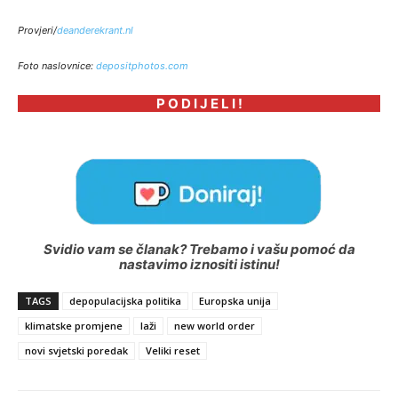
Provjeri/
deanderekrant.nl
Foto naslovnice:
depositphotos.com
P O D I J E L I !
Svidio vam se članak? Trebamo i vašu pomoć da
nastavimo iznositi istinu!
TAGS
depopulacijska politika
Europska unija
klimatske promjene
laži
new world order
novi svjetski poredak
Veliki reset