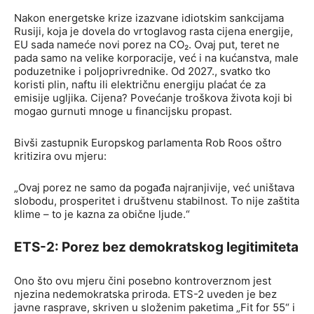
Nakon energetske krize izazvane idiotskim sankcijama
Rusiji, koja je dovela do vrtoglavog rasta cijena energije,
EU sada nameće novi porez na CO₂. Ovaj put, teret ne
pada samo na velike korporacije, već i na kućanstva, male
poduzetnike i poljoprivrednike. Od 2027., svatko tko
koristi plin, naftu ili električnu energiju plaćat će za
emisije ugljika. Cijena? Povećanje troškova života koji bi
mogao gurnuti mnoge u financijsku propast.
Bivši zastupnik Europskog parlamenta Rob Roos oštro
kritizira ovu mjeru:
„Ovaj porez ne samo da pogađa najranjivije, već uništava
slobodu, prosperitet i društvenu stabilnost. To nije zaštita
klime – to je kazna za obične ljude.“
ETS-2: Porez bez demokratskog legitimiteta
Ono što ovu mjeru čini posebno kontroverznom jest
njezina nedemokratska priroda. ETS-2 uveden je bez
javne rasprave, skriven u složenim paketima „Fit for 55“ i