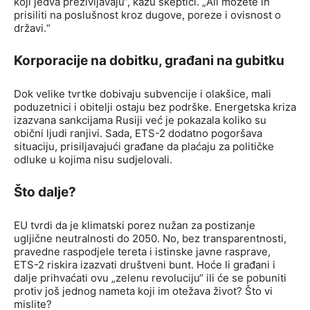
koji jedva preživljavaju“, kažu skeptici. „Ali možete ih
prisiliti na poslušnost kroz dugove, poreze i ovisnost o
državi.“
Korporacije na dobitku, građani na gubitku
Dok velike tvrtke dobivaju subvencije i olakšice, mali
poduzetnici i obitelji ostaju bez podrške. Energetska kriza
izazvana sankcijama Rusiji već je pokazala koliko su
obični ljudi ranjivi. Sada, ETS-2 dodatno pogoršava
situaciju, prisiljavajući građane da plaćaju za političke
odluke u kojima nisu sudjelovali.
Što dalje?
EU tvrdi da je klimatski porez nužan za postizanje
ugljične neutralnosti do 2050. No, bez transparentnosti,
pravedne raspodjele tereta i istinske javne rasprave,
ETS-2 riskira izazvati društveni bunt. Hoće li građani i
dalje prihvaćati ovu „zelenu revoluciju“ ili će se pobuniti
protiv još jednog nameta koji im otežava život? Što vi
mislite?