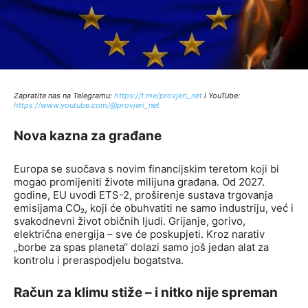
Zapratite nas na Telegramu:
http
s://t.me/provjeri_net
i YouTube:
https://www.youtube.com/@provjeri_net
Nova kazna za građane
Europa se suočava s novim financijskim teretom koji bi
mogao promijeniti živote milijuna građana. Od 2027.
godine, EU uvodi ETS-2, proširenje sustava trgovanja
emisijama CO₂, koji će obuhvatiti ne samo industriju, već i
svakodnevni život običnih ljudi. Grijanje, gorivo,
električna energija – sve će poskupjeti. Kroz narativ
„borbe za spas planeta“ dolazi samo još jedan alat za
kontrolu i preraspodjelu bogatstva.
Račun za klimu stiže – i nitko nije spreman