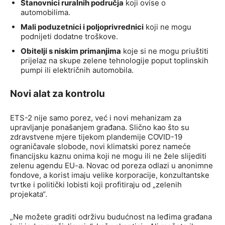
Stanovnici ruralnih područja
koji ovise o
automobilima.
Mali poduzetnici i poljoprivrednici
koji ne mogu
podnijeti dodatne troškove.
Obitelji s niskim primanjima
koje si ne mogu priuštiti
prijelaz na skupe zelene tehnologije poput toplinskih
pumpi ili električnih automobila.
Novi alat za kontrolu
ETS-2 nije samo porez, već i novi mehanizam za
upravljanje ponašanjem građana. Slično kao što su
zdravstvene mjere tijekom plandemije COVID-19
ograničavale slobode, novi klimatski porez nameće
financijsku kaznu onima koji ne mogu ili ne žele slijediti
zelenu agendu EU-a. Novac od poreza odlazi u anonimne
fondove, a korist imaju velike korporacije, konzultantske
tvrtke i politički lobisti koji profitiraju od „zelenih
projekata“.
„Ne možete graditi održivu budućnost na leđima građana