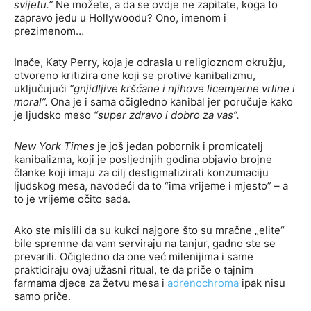
svijetu.”
Ne možete, a da se ovdje ne zapitate, koga to
zapravo jedu u Hollywoodu? Ono, imenom i
prezimenom…
Inače, Katy Perry, koja je odrasla u religioznom okružju,
otvoreno kritizira one koji se protive kanibalizmu,
uključujući
“gnjidljive kršćane i njihove licemjerne vrline i
moral”.
Ona je i sama očigledno kanibal jer poručuje kako
je ljudsko meso
“super zdravo i dobro za vas”.
New York Times
je još jedan pobornik i promicatelj
kanibalizma, koji je posljednjih godina objavio brojne
članke koji imaju za cilj destigmatizirati konzumaciju
ljudskog mesa, navodeći da to “ima vrijeme i mjesto” – a
to je vrijeme očito sada.
Ako ste mislili da su kukci najgore što su mračne „elite“
bile spremne da vam serviraju na tanjur, gadno ste se
prevarili. Očigledno da one već milenijima i same
prakticiraju ovaj užasni ritual, te da priče o tajnim
farmama djece za žetvu mesa i
adrenochroma
ipak nisu
samo priče.