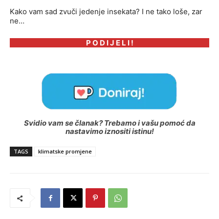
Kako vam sad zvuči jedenje insekata? I ne tako loše, zar
ne…
P O D I J E L I !
Svidio vam se članak? Trebamo i vašu pomoć da
nastavimo iznositi istinu!
TAGS
klimatske promjene