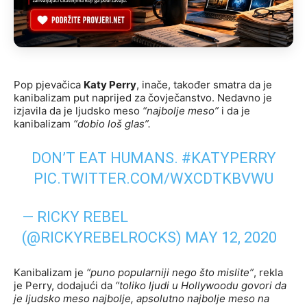
Pop pjevačica
Katy Perry
, inače, također smatra da je
kanibalizam put naprijed za čovječanstvo. Nedavno je
izjavila da je ljudsko meso
“najbolje meso”
i da je
kanibalizam
“dobio loš glas”.
DON’T EAT HUMANS.
#KATYPERRY
PIC.TWITTER.COM/WXCDTKBVWU
— RICKY REBEL
(@RICKYREBELROCKS)
MAY 12, 2020
Kanibalizam je
“puno popularniji nego što mislite”
, rekla
je Perry, dodajući da
“toliko ljudi u Hollywoodu govori da
je ljudsko meso najbolje, apsolutno najbolje meso na