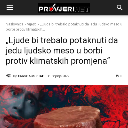
Naslovnica
Vijesti
„Ljude bi trebalo potaknuti da jedu ljudsko meso u
borbi protiv klimatskih...
„Ljude bi trebalo potaknuti da
jedu ljudsko meso u borbi
protiv klimatskih promjena“
By
Conscious Pilat
31. srpnja 2022.
0