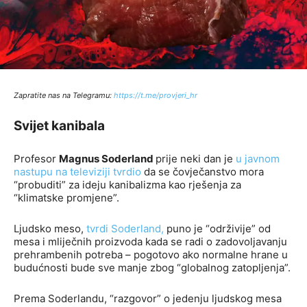
Zapratite nas na Telegramu:
http
s://t.me/provjeri_hr
Svijet kanibala
Profesor
Magnus Soderland
prije neki dan je
u javnom
nastupu na televiziji
tvrdio
da se čovječanstvo mora
“probuditi” za ideju kanibalizma kao rješenja za
“klimatske promjene”.
Ljudsko meso,
tvrdi Soderland,
puno je “održivije” od
mesa i mliječnih proizvoda kada se radi o zadovoljavanju
prehrambenih potreba – pogotovo ako normalne hrane u
budućnosti bude sve manje zbog “globalnog zatopljenja”.
Prema Soderlandu, “razgovor” o jedenju ljudskog mesa