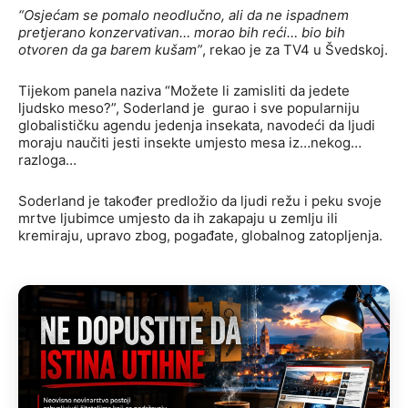
“Osjećam se pomalo neodlučno, ali da ne ispadnem
pretjerano konzervativan… morao bih reći… bio bih
otvoren da ga barem kušam”
, rekao je za TV4 u Švedskoj.
Tijekom panela naziva “Možete li zamisliti da jedete
ljudsko meso?”, Soderland je gurao i sve popularniju
globalističku agendu jedenja insekata, navodeći da ljudi
moraju naučiti jesti insekte umjesto mesa iz…nekog…
razloga…
Soderland je također predložio da ljudi režu i peku svoje
mrtve ljubimce umjesto da ih zakapaju u zemlju ili
kremiraju, upravo zbog, pogađate, globalnog zatopljenja.