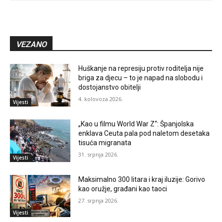
VEZANO
Huškanje na represiju protiv roditelja nije
briga za djecu – to je napad na slobodu i
dostojanstvo obitelji
4. kolovoza 2026.
Vijesti
„Kao u filmu World War Z“: Španjolska
enklava Ceuta pala pod naletom desetaka
tisuća migranata
31. srpnja 2026.
Vijesti
Maksimalno 300 litara i kraj iluzije: Gorivo
kao oružje, građani kao taoci
27. srpnja 2026.
Vijesti