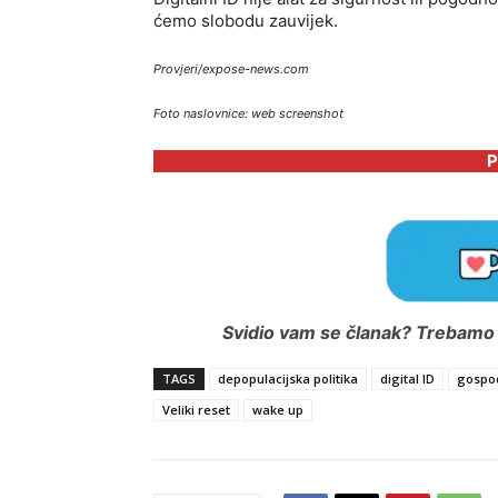
ćemo slobodu zauvijek.
Provjeri/expose-news.com
Foto naslovnice: web screenshot
P
Svidio vam se članak? Trebamo i
TAGS
depopulacijska politika
digital ID
gospod
Veliki reset
wake up