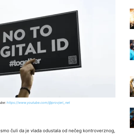
ube:
https://www.youtube.com/@provjeri_net
o smo čuli da je vlada odustala od nečeg kontroverznog,