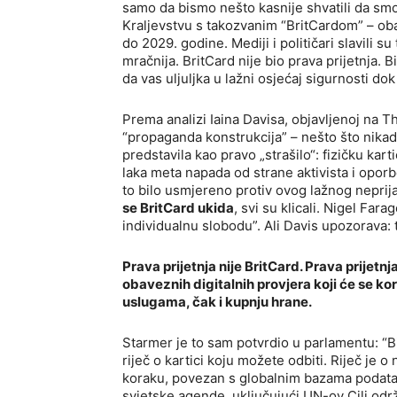
samo da bismo nešto kasnije shvatili da sm
Kraljevstvu s takozvanim “BritCardom” – oba
do 2029. godine. Mediji i političari slavili s
mračnija. BritCard nije bio prava prijetnja. 
da vas uljuljka u lažni osjećaj sigurnosti dok
Prema analizi Iaina Davisa, objavljenoj na 
“propaganda konstrukcija” – nešto što nikada
predstavila kao pravo „strašilo“: fizičku kar
laka meta napada od strane aktivista i oporb
to bilo usmjereno protiv ovog lažnog neprija
se BritCard ukida
, svi su klicali. Nigel Far
individualnu slobodu”. Ali Davis upozorava: t
Prava prijetnja nije BritCard. Prava prijetnja
obaveznih digitalnih provjera koji će se kor
uslugama, čak i kupnju hrane.
Starmer je to sam potvrdio u parlamentu: “Bit
riječ o kartici koju možete odbiti. Riječ je o
koraku, povezan s globalnim bazama podatak
svjetske agende, uključujući UN-ov Cilj održ