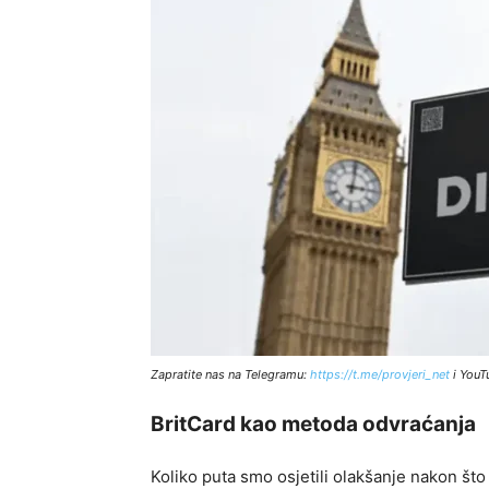
Zapratite nas na Telegramu:
http
s://t.me/provjeri_net
i YouT
BritCard kao metoda odvraćanja
Koliko puta smo osjetili olakšanje nakon št