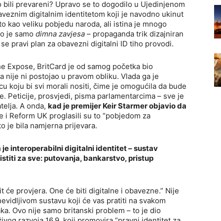
o bili prevareni? Upravo se to dogodilo u Ujedinjenom
veznim digitalnim identitetom koji je navodno ukinut
u to kao veliku pobjedu naroda, ali istina je mnogo
Bio je samo
dimna zavjesa
– propaganda trik dizajniran
 se pravi plan za obavezni digitalni ID tiho provodi.
The Expose, BritCard je od samog početka bio
 nije ni postojao u pravom obliku. Vlada ga je
ticu koju bi svi morali nositi, čime je omogućila da bude
e. Peticije, prosvjedi, pisma parlamentarcima – sve je
telja. A onda,
kad je premijer Keir Starmer objavio da
age i Reform UK proglasili su to “pobjedom za
o je bila namjerna prijevara.
 je interoperabilni digitalni identitet – sustav
istiti za sve: putovanja, bankarstvo, pristup
 će provjera. One će biti digitalne i obavezne.” Nije
 nevidljivom sustavu koji će vas pratiti na svakom
a. Ovo nije samo britanski problem – to je dio
ivog razvoja 16.9, koji promovira “pravni identitet za