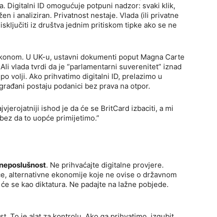
ra. Digitalni ID omogućuje potpuni nadzor: svaki klik,
en i analiziran. Privatnost nestaje. Vlada (ili privatne
sključiti iz društva jednim pritiskom tipke ako se ne
zakonom. U UK-u, ustavni dokumenti poput Magna Carte
li vlada tvrdi da je “parlamentarni suverenitet” iznad
po volji. Ako prihvatimo digitalni ID, prelazimo u
građani postaju podanici bez prava na otpor.
vjerojatniji ishod je da će se BritCard izbaciti, a mi
ID bez da to uopće primijetimo.”
neposlušnost
. Ne prihvaćajte digitalne provjere.
ce, alternativne ekonomije koje ne ovise o državnom
t će se kao diktatura. Ne padajte na lažne pobjede.
ost. To je alat za kontrolu. Ako ga prihvatimo, izgubit