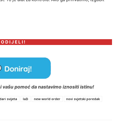
 O D I J E L I !
 vašu pomoć da nastavimo iznositi istinu!
ari svijeta
laži
new world order
novi svjetski poredak