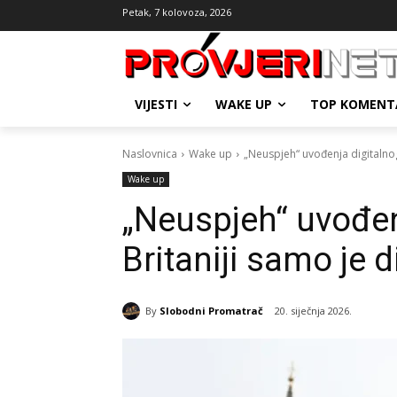
Petak, 7 kolovoza, 2026
VIJESTI
WAKE UP
TOP KOMENT
Naslovnica
Wake up
„Neuspjeh“ uvođenja digitalnog
Wake up
„Neuspjeh“ uvođen
Britaniji samo je 
By
Slobodni Promatrač
20. siječnja 2026.