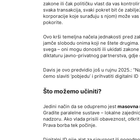
zakone ili čak političku vlast da vas kontroli
svaka transakcija, svaki pokret bit će zabiljež
korporacije koje surađuju s njom) može vas i
pokorite.
Ovo krši temeljna načela jednakosti pred 
jamče slobodu onima koji ne štete drugima. A
svega – oni mogu donositi ili ukidati zakone 
diktaturu javno-privatnog partnerstva, gdje 
Davis je ovo predvidio još u rujnu 2025.: “Naj
ćemo slaviti ‘pobjedu’ i prihvatiti digitalni 
Što možemo učiniti?
Jedini način da se odupremo jest
masovna 
Gradite paralelne sustave – lokalne zajedni
nadzoru. Ako vlada prisili obaveznost, otkri
Prava borba tek počinje.
Digitalni ID nije alat za sigurnost ili pogodn