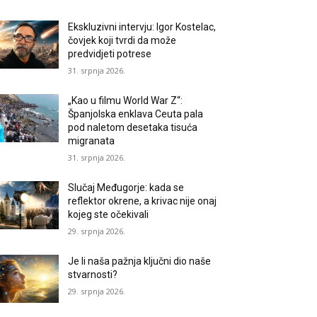
Ekskluzivni intervju: Igor Kostelac,
čovjek koji tvrdi da može
predvidjeti potrese
31. srpnja 2026.
„Kao u filmu World War Z“:
Španjolska enklava Ceuta pala
pod naletom desetaka tisuća
migranata
31. srpnja 2026.
Slučaj Međugorje: kada se
reflektor okrene, a krivac nije onaj
kojeg ste očekivali
29. srpnja 2026.
Je li naša pažnja ključni dio naše
stvarnosti?
29. srpnja 2026.