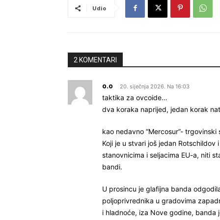
Udio
2 KOMENTARI
o.o
20. siječnja 2026. Na 16:03
taktika za ovcoide…
dva koraka naprijed, jedan korak natr
kao nedavno “Mercosur”- trgovinski
Koji je u stvari još jedan Rotschildov
stanovnicima i seljacima EU-a, niti s
bandi.
U prosincu je glafijna banda odgodil
poljoprivrednika u gradovima zapadn
i hladnoće, iza Nove godine, banda je 