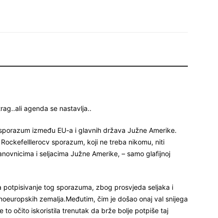
ag..ali agenda se nastavlja..
 sporazum između EU-a i glavnih država Južne Amerike.
 i Rockefelllerocv sporazum, koji ne treba nikomu, niti
tanovnicima i seljacima Južne Amerike, – samo glafijnoj
a potpisivanje tog sporazuma, zbog prosvjeda seljaka i
oeuropskih zemalja.Međutim, čim je došao onaj val snijega
to očito iskoristila trenutak da brže bolje potpiše taj