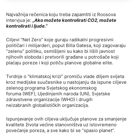
Najvažnija rečenica koju treba zapamtiti iz Roosova
intervjua je:
„Ako možete kontrolirati CO2, možete
kontrolirati i ljude.”
Ciljevi “Net Zero” koje guraju radikalni progresivni
političari i milijarderi, poput Billa Gatesa, koji zagovaraju
“zelenu” politiku, osmišljeni su kako bi lišili javnost
njihovih sloboda i pretvorili građane u potrošače koji
plaćaju poreze i koji potiču planove globalne elite.
Tvrdnje o “klimatskoj krizi” promiču vlade diljem svijeta
kroz medijske suučesnike u nastojanju da ispune ciljeve
zelenog programa Svjetskog ekonomskog
foruma (WEF), Ujedinjenih naroda (UN), Svjetske
zdravstvene organizacije (WHO) i drugih
neizabranih globalističkih organizacija.
Ispunjavanje ovih ciljeva uključuje planove za smanjenje
kvalitete života većine stanovništva uz istovremeno
povećanje poreza, a sve kako bi se “spasio planet”.