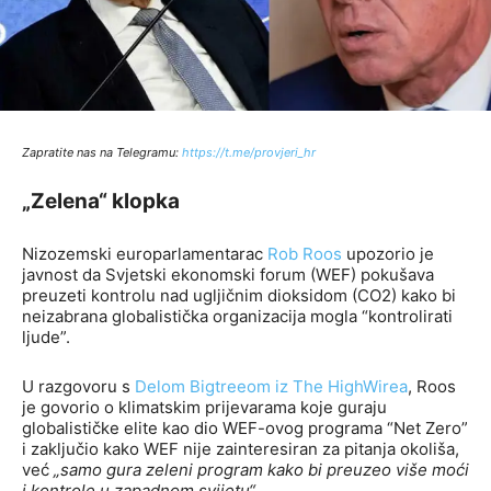
Zapratite nas na Telegramu:
http
s://t.me/provjeri_hr
„Zelena“ klopka
Nizozemski europarlamentarac
Rob Roos
upozorio je
javnost da Svjetski ekonomski forum (WEF) pokušava
preuzeti kontrolu nad ugljičnim dioksidom (CO2) kako bi
neizabrana globalistička organizacija mogla “kontrolirati
ljude”.
U razgovoru s
Delom Bigtreeom iz The HighWirea
, Roos
je govorio o klimatskim prijevarama koje guraju
globalističke elite kao dio WEF-ovog programa “Net Zero”
i zaključio kako WEF nije zainteresiran za pitanja okoliša,
već
„samo gura zeleni program kako bi preuzeo više moći
i kontrole u zapadnom svijetu“.