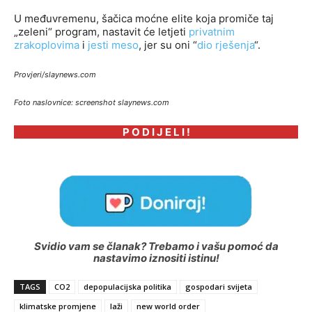
U međuvremenu, šačica moćne elite koja promiče taj
„zeleni“ program, nastavit će letjeti
privatnim
zrakoplovima
i
jesti meso
, jer su oni “
dio rješenja
“.
Provjeri/slaynews.com
Foto naslovnice: screenshot slaynews.com
P O D I J E L I !
Svidio vam se članak? Trebamo i vašu pomoć da
nastavimo iznositi istinu!
TAGS
CO2
depopulacijska politika
gospodari svijeta
klimatske promjene
laži
new world order