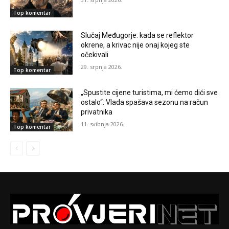
Top komentar
Slučaj Međugorje: kada se reflektor
okrene, a krivac nije onaj kojeg ste
očekivali
29. srpnja 2026.
Top komentar
„Spustite cijene turistima, mi ćemo dići sve
ostalo“: Vlada spašava sezonu na račun
privatnika
11. svibnja 2026.
Top komentar