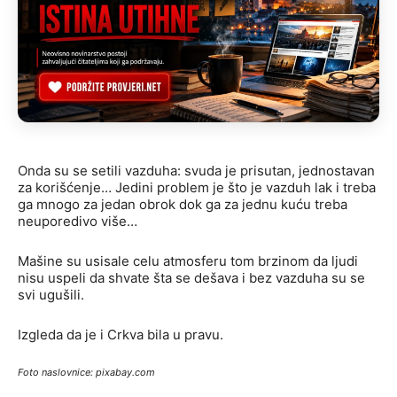
Onda su se setili vazduha: svuda je prisutan, jednostavan
za korišćenje… Jedini problem je što je vazduh lak i treba
ga mnogo za jedan obrok dok ga za jednu kuću treba
neuporedivo više…
Mašine su usisale celu atmosferu tom brzinom da ljudi
nisu uspeli da shvate šta se dešava i bez vazduha su se
svi ugušili.
Izgleda da je i Crkva bila u pravu.
Foto naslovnice: pixabay.com