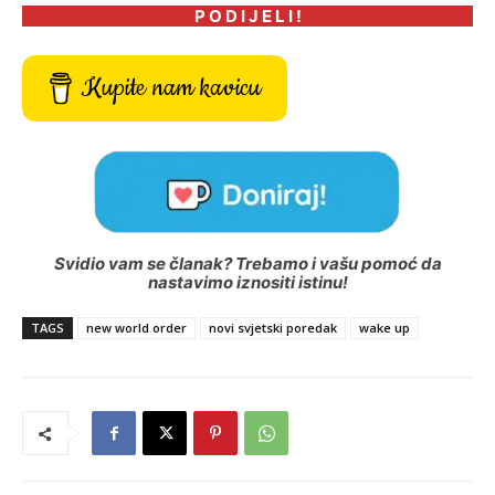
P O D I J E L I !
Kupite nam kavicu
Svidio vam se članak? Trebamo i vašu pomoć da
nastavimo iznositi istinu!
TAGS
new world order
novi svjetski poredak
wake up