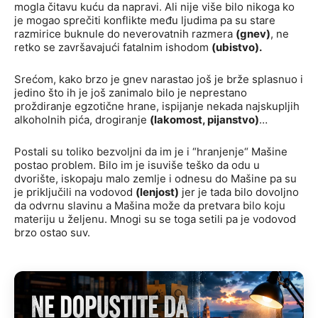
mogla čitavu kuću da napravi. Ali nije više bilo nikoga ko
je mogao sprečiti konflikte među ljudima pa su stare
razmirice buknule do neverovatnih razmera
(gnev)
, ne
retko se završavajući fatalnim ishodom
(ubistvo).
Srećom, kako brzo je gnev narastao još je brže splasnuo i
jedino što ih je još zanimalo bilo je neprestano
proždiranje egzotične hrane, ispijanje nekada najskupljih
alkoholnih pića, drogiranje
(lakomost, pijanstvo)
…
Postali su toliko bezvoljni da im je i “hranjenje“ Mašine
postao problem. Bilo im je isuviše teško da odu u
dvorište, iskopaju malo zemlje i odnesu do Mašine pa su
je priključili na vodovod
(lenjost)
jer je tada bilo dovoljno
da odvrnu slavinu a Mašina može da pretvara bilo koju
materiju u željenu. Mnogi su se toga setili pa je vodovod
brzo ostao suv.