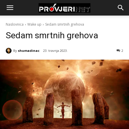
Naslovnica
Wake up
Sedam smrtnih grehova
Sedam smrtnih grehova
By
shumadinac
23. travnja 2023.
2