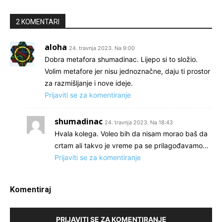
2 KOMENTARI
aloha
24. travnja 2023. Na 9:00
Dobra metafora shumadinac. Lijepo si to složio.
Volim metafore jer nisu jednoznačne, daju ti prostor
za razmišljanje i nove ideje.
Prijaviti se za komentiranje
shumadinac
24. travnja 2023. Na 18:43
Hvala kolega. Voleo bih da nisam morao baš da
crtam ali takvo je vreme pa se prilagođavamo…
Prijaviti se za komentiranje
Komentiraj
PRIJAVITI SE ZA KOMENTIRANJE