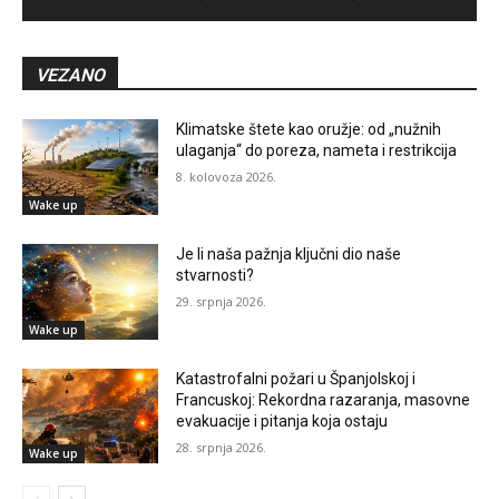
VEZANO
Klimatske štete kao oružje: od „nužnih
ulaganja“ do poreza, nameta i restrikcija
8. kolovoza 2026.
Wake up
Je li naša pažnja ključni dio naše
stvarnosti?
29. srpnja 2026.
Wake up
Katastrofalni požari u Španjolskoj i
Francuskoj: Rekordna razaranja, masovne
evakuacije i pitanja koja ostaju
28. srpnja 2026.
Wake up