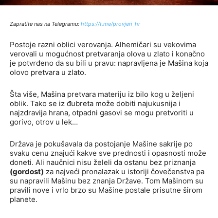
Zapratite nas na Telegramu:
http
s://t.me/provjeri_hr
Postoje razni oblici verovanja. Alhemičari su vekovima
verovali u mogućnost pretvaranja olova u zlato i konačno
je potvrđeno da su bili u pravu: napravljena je Mašina koja
olovo pretvara u zlato.
Šta više, Mašina pretvara materiju iz bilo kog u željeni
oblik. Tako se iz đubreta može dobiti najukusnija i
najzdravija hrana, otpadni gasovi se mogu pretvoriti u
gorivo, otrov u lek…
Država je pokušavala da postojanje Mašine sakrije po
svaku cenu znajući kakve sve prednosti i opasnosti može
doneti. Ali naučnici nisu želeli da ostanu bez priznanja
(gordost)
za najveći pronalazak u istoriji čovečenstva pa
su napravili Mašinu bez znanja Države. Tom Mašinom su
pravili nove i vrlo brzo su Mašine postale prisutne širom
planete.