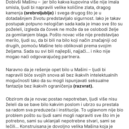
Dobivši Mašinu – jer bilo kakva kupovina više nije imala
smisla, ljudi bi napravili velike količine zlata, dragog
kamenja
(srebroljublje)
i svega drugog što je u
dotadašnjem životu predstavljalo sigurnost. Iako je takav
postupak potpuno nelogičan sada kada je imao sve što su
poželeli, izgleda da čovek ne može da se oslobodi želje
za gomilanjem blaga. Pošto novac više nije predstavljao
merilo, ljudi su, da bi bili na bilo koji način značajniji od
drugih, pomoću Mašine telo oblikovali prema svojim
željama. Sada su svi bili najlepši, najjači… i niko nije
mogao naći odgovarajućeg partnera.
Naravno da je rešenje opet bilo u Mašini – ljudi bi
napravili biće svojih snova ali bez ikakvih intelektualnih
mogućnosti tako da su mogli ispunjavati seksualne
fantazije bez ikakvih ograničenja
(razvrat).
Obzirom da je novac postao nepotreban, ljudi više nisu
želeli da se bave bilo kakvim poslom i ubrzo su prestala
sa radom sva preduzeća i institucije. To uglavnom nije bio
problem pošto su ljudi sami mogli napraviti sve što im je
potrebno, sami su uklanjali nepotrebne stvari, sami se
lečili… Konstruisana je dovoljno velika Mašina koja je