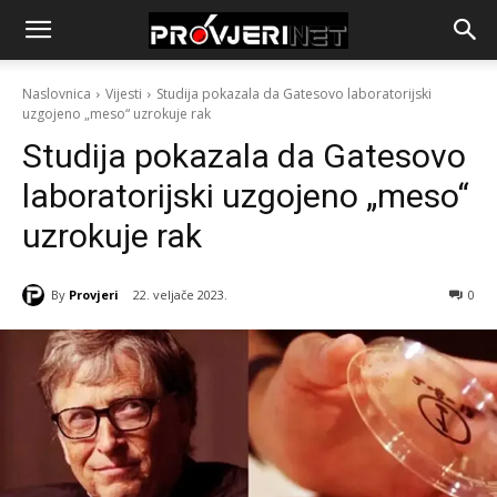
Naslovnica
Vijesti
Studija pokazala da Gatesovo laboratorijski
uzgojeno „meso“ uzrokuje rak
Studija pokazala da Gatesovo
laboratorijski uzgojeno „meso“
uzrokuje rak
By
Provjeri
22. veljače 2023.
0