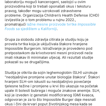
laboratoriju mogući kancerogeni, sastojci u ovim
proizvodima koji bi trebali oponašati okus i teksturu
pravog, također mogu uzrokovati zdravstvene
probleme. Organizacija Children’s Health Defense (CHD)
izvijestila je o tom problemu u rujnu 2022.,
promatrajući
lažne mesne proizvode tvrtke
Impossible
Foods
sa sjedištem u Kaliforniji
.
Grupa za slobodu zdravlja citirala je studiju koju je
provela tvrtka koja je uključivala štakore hranjene
Impossible Burgerom. Istraživanje je provedeno pod
pretpostavkom da krivotvoreni mesni proizvodi neće
imati nikakav ili minimalan utjecaj. Ali rezultati studije
pokazali su se drugačijima.
Studija je otkrila da sojin leghemoglobin (SLH) uzrokuje
“neobjašnjive promjene unutar biologije štakora”. Štakori
hranjeni SLH-om iskusili su neobjašnjivo povećanje
tjelesne težine i promjene u krvi što ukazuje na početak
upale ili bolesti bubrega i moguće znakove anemije. SLH,
koji je izveden iz genetski modificiranog (GM) kvasca,
odgovoran je za to što Impossible Burger daje mesnati
okus i čini da krvari poput životinjskog mesa kada se