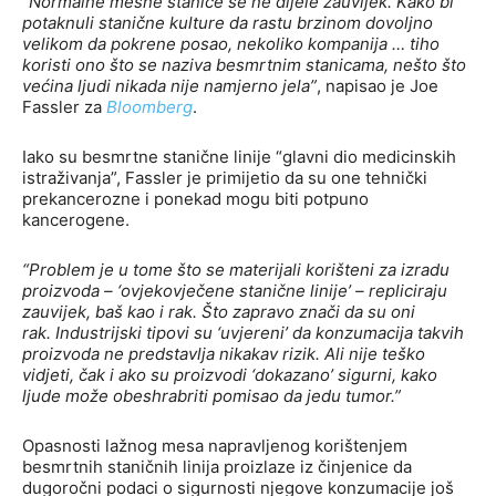
“Normalne mesne stanice se ne dijele zauvijek. Kako bi
potaknuli stanične kulture da rastu brzinom dovoljno
velikom da pokrene posao, nekoliko kompanija … tiho
koristi ono što se naziva besmrtnim stanicama, nešto što
većina ljudi nikada nije namjerno jela”
, napisao je Joe
Fassler za
Bloomberg
.
Iako su besmrtne stanične linije “glavni dio medicinskih
istraživanja”, Fassler je primijetio da su one tehnički
prekancerozne i ponekad mogu biti potpuno
kancerogene.
“Problem je u tome što se materijali korišteni za izradu
proizvoda – ‘ovjekovječene stanične linije’ – repliciraju
zauvijek, baš kao i rak. Što zapravo znači da su oni
rak. Industrijski tipovi su ‘uvjereni’ da konzumacija takvih
proizvoda ne predstavlja nikakav rizik. Ali nije teško
vidjeti, čak i ako su proizvodi ‘dokazano’ sigurni, kako
ljude može obeshrabriti pomisao da jedu tumor.”
Opasnosti lažnog mesa napravljenog korištenjem
besmrtnih staničnih linija proizlaze iz činjenice da
dugoročni podaci o sigurnosti njegove konzumacije još