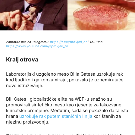
Zapratite nas na Telegramu:
http
s://t.me/provjeri_hr
i YouTube:
https://www.youtube.com/@provjeri_hr
Kralj otrova
Laboratorijski uzgojeno meso Billa Gatesa uzrokuje rak
kod ljudi koji ga konzumiraju, pokazalo je uznemirujuće
novo istraživanje.
Bill Gates i globalističke elite na WEF-u snažno su
promovirali sintetičko meso kao rješenje za takozvane
klimatske promjene. Međutim, sada se pokazalo da ta ista
hrana
uzrokuje rak putem staničnih linija
korištenih za
njezinu proizvodnju.