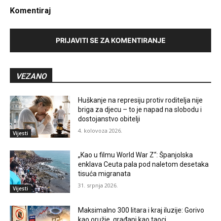
Komentiraj
PRIJAVITI SE ZA KOMENTIRANJE
VEZANO
Huškanje na represiju protiv roditelja nije
briga za djecu – to je napad na slobodu i
dostojanstvo obitelji
4. kolovoza 2026.
Vijesti
„Kao u filmu World War Z“: Španjolska
enklava Ceuta pala pod naletom desetaka
tisuća migranata
31. srpnja 2026.
Vijesti
Maksimalno 300 litara i kraj iluzije: Gorivo
kao oružje, građani kao taoci