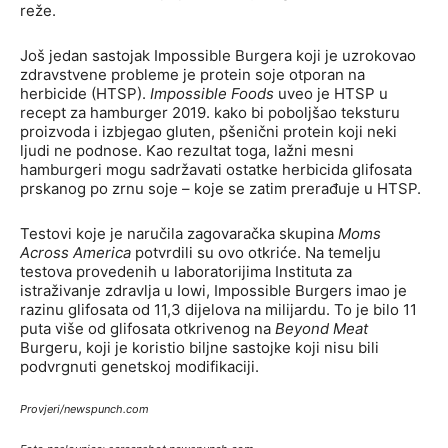
reže.
Još jedan sastojak Impossible Burgera koji je uzrokovao
zdravstvene probleme je protein soje otporan na
herbicide (HTSP).
Impossible Foods
uveo je HTSP u
recept za hamburger 2019. kako bi poboljšao teksturu
proizvoda i izbjegao gluten, pšenični protein koji neki
ljudi ne podnose. Kao rezultat toga, lažni mesni
hamburgeri mogu sadržavati ostatke herbicida glifosata
prskanog po zrnu soje – koje se zatim prerađuje u HTSP.
Testovi koje je naručila zagovaračka skupina
Moms
Across America
potvrdili su ovo otkriće. Na temelju
testova provedenih u laboratorijima Instituta za
istraživanje zdravlja u Iowi, Impossible Burgers imao je
razinu glifosata od 11,3 dijelova na milijardu. To je bilo 11
puta više od glifosata otkrivenog na
Beyond Meat
Burgeru, koji je koristio biljne sastojke koji nisu bili
podvrgnuti genetskoj modifikaciji.
Provjeri/newspunch.com