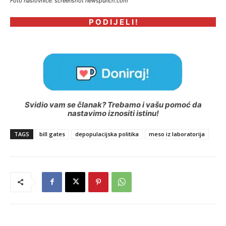
Foto naslovnice: screenshot newspunch.com
P O D I J E L I !
Svidio vam se članak? Trebamo i vašu pomoć da
nastavimo iznositi istinu!
TAGS
bill gates
depopulacijska politika
meso iz laboratorija