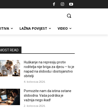
ITIVA
LAŽNA POVIJEST
VIDEO
MOST READ
Huškanje na represiju protiv
roditelja nije briga za djecu – to je
napad na slobodu i dostojanstvo
obitelji
4. kolovoza 2026.
Pomozite nam da istina ostane
slobodna. Vaša podrška je
važnija nego ikad!
2. kolovoza 2026.