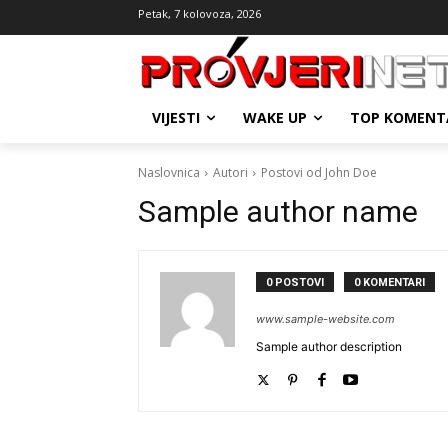
Petak, 7 kolovoza, 2026
VIJESTI
WAKE UP
TOP KOMENT
Naslovnica
Autori
Postovi od John Doe
Sample author name
0 POSTOVI
0 KOMENTARI
www.sample-website.com
Sample author description