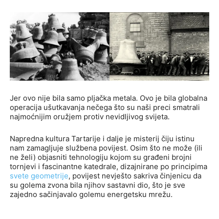
Jer ovo nije bila samo pljačka metala. Ovo je bila globalna
operacija ušutkavanja nečega što su naši preci smatrali
najmoćnijim oružjem protiv nevidljivog svijeta.
Napredna kultura Tartarije i dalje je misterij čiju istinu
nam zamagljuje službena povijest. Osim što ne može (ili
ne želi) objasniti tehnologiju kojom su građeni brojni
tornjevi i fascinantne katedrale, dizajnirane po principima
svete geometrije
, povijest nevješto sakriva činjenicu da
su golema zvona bila njihov sastavni dio, što je sve
zajedno sačinjavalo golemu energetsku mrežu.