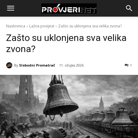
Naslovnica
Lažna povijest
Zašto su uklonjena sva velika zvona?
Zašto su uklonjena sva velika
zvona?
By
Slobodni Promatrač
11. ožujka 2026.
1