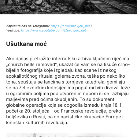
Zapratite nas na Telegramu:
http
s://t.me/provjeri_net
i
YouTube:
https://www.youtube.com/@provjeri_net
Ušutkana moć
Ako danas pretražite internetsku arhivu ključnim riječima
„church bells removed“, ukazat će vam se na tisuće crno-
bijelih fotografija koje izgledaju kao scene iz nekog
apokaliptičnog rituala: golema zvona, teška po nekoliko
tona, spuštaju se lancima s tornjeva katedrala, gomilaju
se na željezničkim kolosijecima poput mrtvih divova, leže
u ogromnim poljima pod otvorenim nebom ili se razbijaju
maljevima pred očima okupljenih. To su dokumenti
globalne operacije koja se dogodila između kraja 18. i
početka 20. stoljeća – od Francuske revolucije, preko
boljševika u Rusiji, pa do nacističke okupacije Europe i
kineskih kulturnih revolucija.