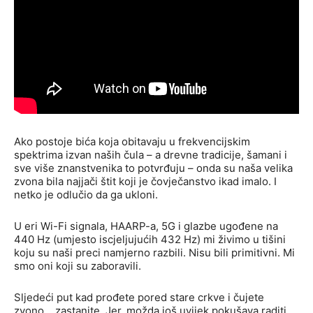
Ako postoje bića koja obitavaju u frekvencijskim
spektrima izvan naših čula – a drevne tradicije, šamani i
sve više znanstvenika to potvrđuju – onda su naša velika
zvona bila najjači štit koji je čovječanstvo ikad imalo. I
netko je odlučio da ga ukloni.
U eri Wi-Fi signala, HAARP-a, 5G i glazbe ugođene na
440 Hz (umjesto iscjeljujućih 432 Hz) mi živimo u tišini
koju su naši preci namjerno razbili. Nisu bili primitivni. Mi
smo oni koji su zaboravili.
Sljedeći put kad prođete pored stare crkve i čujete
zvono… zastanite. Jer, možda još uvijek pokušava raditi