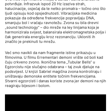
potvrđuje. Infrazvuk ispod 20 Hz izaziva strah,
halucinacije, osjećaj da te netko promatra – točno ono što
ljudi opisuju kod opsjednutosti. Vibracijska medicina
pokazuje da određene frekvencije popravljaju DNA,
smanjuju bol i vraćaju ravnotežu. Zvona su bila drevni
„sound technology“ – dio mreže na ley linijama koja je
harmonizirala svijest, balansirala elektromagnetska polja i
čak generirala energiju kroz rezonanciju. Ukloniti ih
značilo je prekinuti tu mrežu.
Već smo navikli da nam fragmente istine prikazuju u
filmovima. U filmu Errementari demoni vrište od boli kad
čuju crkveno zvono. Ikonična tema „Tubular Bells“ u
Egzorcistu nije slučajno odabrana – taj zvuk djeluje na
podsvijest. U knjizi Sabriel magična zvona kontroliraju i
uništavaju demonske entitete točnim frekvencijama.
Stvarni egzorcisti i danas koriste zvona jer demoni na njih
reagiraju bijesom i bolom.