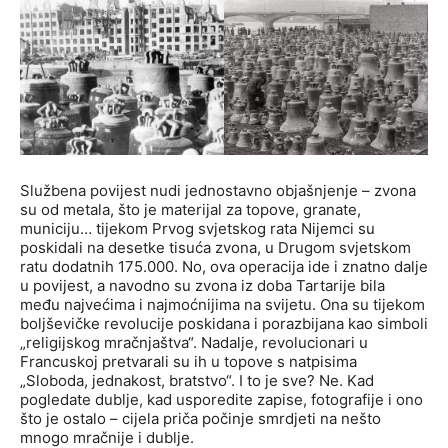
Službena povijest nudi jednostavno objašnjenje – zvona
su od metala, što je materijal za topove, granate,
municiju… tijekom Prvog svjetskog rata Nijemci su
poskidali na desetke tisuća zvona, u Drugom svjetskom
ratu dodatnih 175.000. No, ova operacija ide i znatno dalje
u povijest, a navodno su zvona iz doba Tartarije bila
među najvećima i najmoćnijima na svijetu. Ona su tijekom
boljševičke revolucije poskidana i porazbijana kao simboli
„religijskog mračnjaštva“. Nadalje, revolucionari u
Francuskoj pretvarali su ih u topove s natpisima
„Sloboda, jednakost, bratstvo“. I to je sve? Ne. Kad
pogledate dublje, kad usporedite zapise, fotografije i ono
što je ostalo – cijela priča počinje smrdjeti na nešto
mnogo mračnije i dublje.