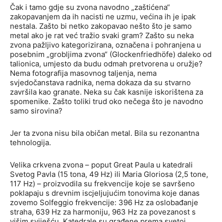
Čak i tamo gdje su zvona navodno „zaštićena“
zakopavanjem da ih nacisti ne uzmu, većina ih je ipak
nestala. Zašto bi netko zakopavao nešto što je samo
metal ako je rat već tražio svaki gram? Zašto su neka
zvona pažljivo kategorizirana, označena i pohranjena u
posebnim „grobljima zvona“ (Glockenfriedhöfe) daleko od
talionica, umjesto da budu odmah pretvorena u oružje?
Nema fotografija masovnog taljenja, nema
svjedočanstava radnika, nema dokaza da su stvarno
završila kao granate. Neka su čak kasnije iskorištena za
spomenike. Zašto toliki trud oko nečega što je navodno
samo sirovina?
Jer ta zvona nisu bila običan metal. Bila su rezonantna
tehnologija.
Velika crkvena zvona – poput Great Paula u katedrali
Svetog Pavla (15 tona, 49 Hz) ili Maria Gloriosa (2,5 tone,
117 Hz) – proizvodila su frekvencije koje se savršeno
poklapaju s drevnim iscjeljujućim tonovima koje danas
zovemo Solfeggio frekvencije: 396 Hz za oslobađanje
straha, 639 Hz za harmoniju, 963 Hz za povezanost s
višim sviješću. Katedrale su građene prema svetoj