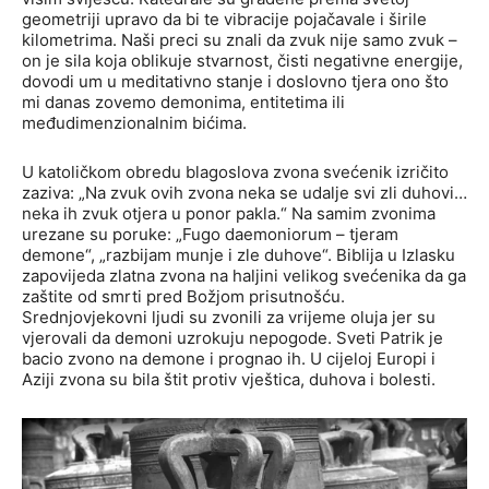
geometriji upravo da bi te vibracije pojačavale i širile
kilometrima. Naši preci su znali da zvuk nije samo zvuk –
on je sila koja oblikuje stvarnost, čisti negativne energije,
dovodi um u meditativno stanje i doslovno tjera ono što
mi danas zovemo demonima, entitetima ili
međudimenzionalnim bićima.
U katoličkom obredu blagoslova zvona svećenik izričito
zaziva: „Na zvuk ovih zvona neka se udalje svi zli duhovi…
neka ih zvuk otjera u ponor pakla.“ Na samim zvonima
urezane su poruke: „Fugo daemoniorum – tjeram
demone“, „razbijam munje i zle duhove“. Biblija u Izlasku
zapovijeda zlatna zvona na haljini velikog svećenika da ga
zaštite od smrti pred Božjom prisutnošću.
Srednjovjekovni ljudi su zvonili za vrijeme oluja jer su
vjerovali da demoni uzrokuju nepogode. Sveti Patrik je
bacio zvono na demone i prognao ih. U cijeloj Europi i
Aziji zvona su bila štit protiv vještica, duhova i bolesti.