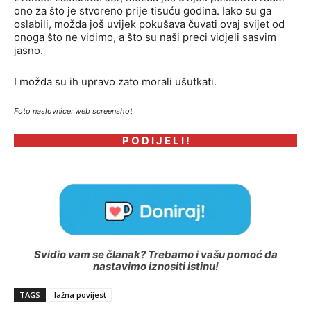
ono za što je stvoreno prije tisuću godina. Iako su ga
oslabili, možda još uvijek pokušava čuvati ovaj svijet od
onoga što ne vidimo, a što su naši preci vidjeli sasvim
jasno.
I možda su ih upravo zato morali ušutkati.
Foto naslovnice: web screenshot
P O D I J E L I !
Svidio vam se članak? Trebamo i vašu pomoć da
nastavimo iznositi istinu!
TAGS
lažna povijest