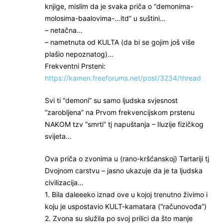
knjige, mislim da je svaka priča o “demonima-
molosima-baalovima-…itd” u suštini…
– netačna…
– nametnuta od KULTA (da bi se gojim još više
plašio nepoznatog)…
Frekventni Prsteni:
https://kamen.freeforums.net/post/3234/thread
Svi ti “demoni” su samo ljudska svjesnost
“zarobljena” na Prvom frekvencijskom prstenu
NAKOM tzv “smrti” tj napuštanja – Iluzije fizičkog
svijeta…
Ova priča o zvonima u (rano-kršćanskoj) Tartariji tj
Dvojnom carstvu – jasno ukazuje da je ta ljudska
civilizacija…
1. Bila daleeeko iznad ove u kojoj trenutno živimo i
koju je uspostavio KULT-kamatara (“računovođa”)
2. Zvona su služila po svoj prilici da što manje