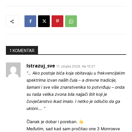
1 KOMENTAR
Istrazuj_sve
11. ožujka 2026. Na 15:27
“… Ako postoje bića koja obitavaju u frekvencijskim
spektrima izvan naših čula – a drevne tradicije,
šamani i sve više znanstvenika to potvrđuju – onda
su naša velika zvona bila najjači štit koji je
čovječanstvo ikad imalo. I netko je odlučio da ga
ukloni…. “
Članak je dobar i poreban.
Međutim, sad kad sam pročitao one 3 Monroeve