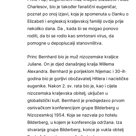
Charlesov, bio je također fanatični eugeničar,
poznat po onoj izjavi, koja je spomenuta u članku o
Elizabeti i engleskoj kraljevskoj familiji ovdje prije
nekoliko dana. Da , kada bi se mogao ponovo
roditi, da bi se rodio kao smrtonsni virus, da
pomogne u depoplucaiji stanovništva.
Princ Bernhard bio je muž nizozemske kraljice
Juliane. On je djed današnjeg kralja Willema
Alexandra. Bernhard je porijeklom Nijemac i 30-ih
godina bio je gorljivi obožavatelj Hitlera i nacističke
eugenike. Nakon 2. sv. rata bio je, kao i cijela
nizozemska kraljevska obitelj, uključen u
globalistički kult. Bernhard je predsjedavo prvom
osnivačkom konferencijom grupe Bilderberg u
Nizozesmkoj 1954. Koja se nazvala po hotelu
Bilderberg, u kojem je konferencija održana. Iza
stvaranja grupe Bilderberg, konce je vukla obtelj