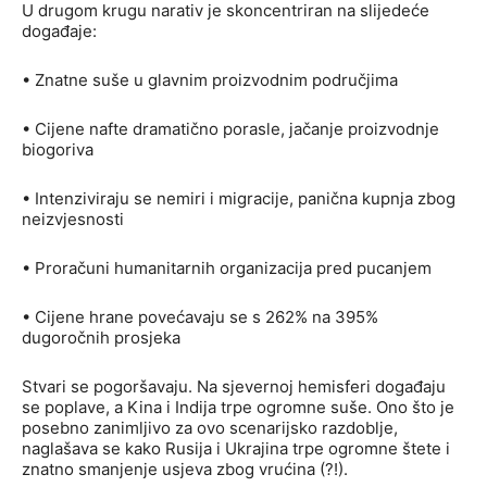
U drugom krugu narativ je skoncentriran na slijedeće
događaje:
• Znatne suše u glavnim proizvodnim područjima
• Cijene nafte dramatično porasle, jačanje proizvodnje
biogoriva
• Intenziviraju se nemiri i migracije, panična kupnja zbog
neizvjesnosti
• Proračuni humanitarnih organizacija pred pucanjem
• Cijene hrane povećavaju se s 262% na 395%
dugoročnih prosjeka
Stvari se pogoršavaju. Na sjevernoj hemisferi događaju
se poplave, a Kina i Indija trpe ogromne suše. Ono što je
posebno zanimljivo za ovo scenarijsko razdoblje,
naglašava se kako Rusija i Ukrajina trpe ogromne štete i
znatno smanjenje usjeva zbog vrućina (?!).