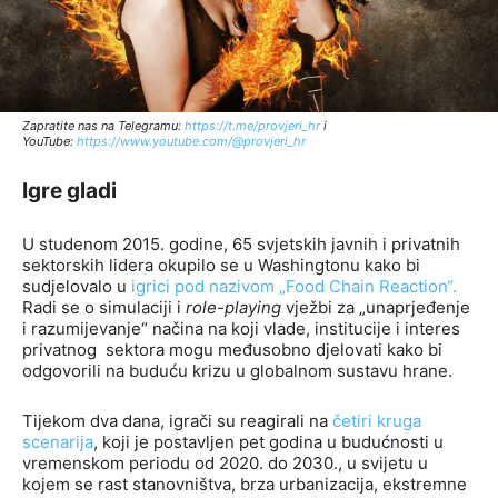
Zapratite nas na Telegramu:
http
s://t.me/provjeri_hr
i
YouTube:
https://www.youtube.com/@provjeri_hr
Igre gladi
U studenom 2015. godine, 65 svjetskih javnih i privatnih
sektorskih lidera okupilo se u Washingtonu kako bi
sudjelovalo u
igrici pod nazivom „Food Chain Reaction“.
Radi se o simulaciji i
role-playing
vježbi za „unaprjeđenje
i razumijevanje“ načina na koji vlade, institucije i interes
privatnog sektora mogu međusobno djelovati kako bi
odgovorili na buduću krizu u globalnom sustavu hrane.
Tijekom dva dana, igrači su reagirali na
četiri kruga
scenarija
, koji je postavljen pet godina u budućnosti u
vremenskom periodu od 2020. do 2030., u svijetu u
kojem se rast stanovništva, brza urbanizacija, ekstremne