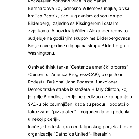
Rockefeller, odnosno vuče ih do danas.
Bernhardova kći, odnosno Willemova majka, bivša
kraljica Beatrix, sjedi u glavniom odboru grupe
Bilderberg,. zajedno sa Kissingerom i ostalim
zvjerkama. A novi kralj Willem Alexander redovito
sudjeluje na godišnjim skupovima Bilderbergovaca.
Bio je i ove godine u lipnju na skupu Bilderberga u
Washingtonu.
Osnivač think tanka “Centar za američki progres”
(Center for America Progress-CAP), bio je John
Podesta. Baš onaj John Podesta, funkcioner
Demokratske strake iz stožera Hillary Clinton, koji
je, prije 6 godina, u vrijeme pedizborne kampanje u
SAD-u bio osumnjičen, kada su procurili podatci o
takozvanoj “pizza aferi” i mogućem lancu pedofila
u nekoj piceriji-.
Inače je Podesta (po ocu talijanskog porijekla), član
organizacije “Catholics United”- liberalnih