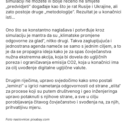
simulaciji ne možete ili bolje rečeno ne smijete
„predvidjeti“ događaje kao što je rat Rusije i Ukrajine, ali
zato postoje druge „metodologije“. Rezultat je u konačnici
isti…
Ono što se konstantno naglašava i potvrđuje kroz
simulaciju je mantra da su „klimatske promjene
odgovorne za glad“, nitko drugi. Takva zaglupljujuća i
jednostrana agenda nameće se samo s jednim ciljem, a to
je da se propagira ideja kako je za spas čovječanstva
nužna ekstremna akcija, koja bi dovela do ugljičnih
poreza i ograničavanja emisija CO2, koja u konačnici ima
za cilj uvođenje digitalne ugljične valute.
Drugim riječima, upravo svjedočimo kako smo postali
„leminzi“ u igrici nametanja odgovornosti od strane „elita“
za procese koji su putem društvenog i geo inženjeringa
upravo potaknuti s njihove strane, a sve u cilju
porobljavanja čitavog čovječanstvo i svođenja na, za njih,
prihvatljivu mjeru.
Foto naslovnice: pixabay.com