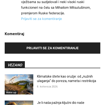
vježbama su sudjelovali i neki visoki ruski
funkcioneri na čelu sa Mihailom Mitsutušinom,
premjerom Ruske federacije.
Prijaviti se za komentiranje
Komentiraj
PRIJAVITI SE ZA KOMENTIRANJE
VEZANO
Klimatske štete kao oružje: od „nužnih
ulaganja“ do poreza, nameta i restrikcija
8. kolovoza 2026.
Wake up
Je li naša pažnja ključni dio naše