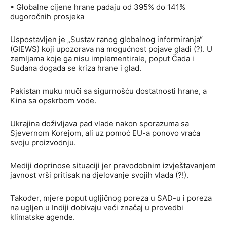
• Globalne cijene hrane padaju od 395% do 141%
dugoročnih prosjeka
Uspostavljen je „Sustav ranog globalnog informiranja“
(GIEWS) koji upozorava na mogućnost pojave gladi (?). U
zemljama koje ga nisu implementirale, poput Čada i
Sudana događa se kriza hrane i glad.
Pakistan muku muči sa sigurnošću dostatnosti hrane, a
Kina sa opskrbom vode.
Ukrajina doživljava pad vlade nakon sporazuma sa
Sjevernom Korejom, ali uz pomoć EU-a ponovo vraća
svoju proizvodnju.
Mediji doprinose situaciji jer pravodobnim izvještavanjem
javnost vrši pritisak na djelovanje svojih vlada (?!).
Također, mjere poput ugljičnog poreza u SAD-u i poreza
na ugljen u Indiji dobivaju veći značaj u provedbi
klimatske agende.