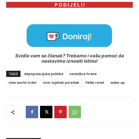
P O D I J E L I !
Svidio vam se članak? Trebamo i vašu pomoć da
nastavimo iznositi istinu!
TAGS
depopulacijska politika
nestašica hrane
new world order
novi svjetski poredak
Veliki reset
wake up