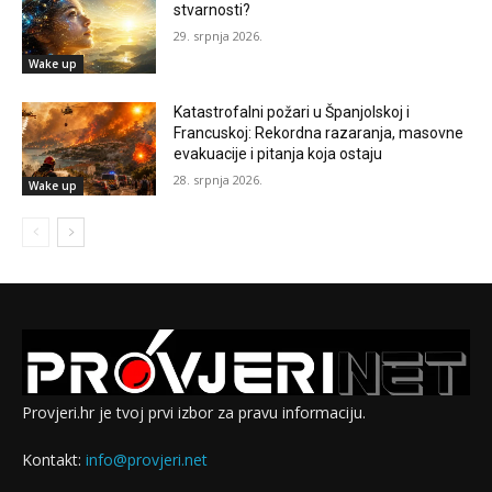
stvarnosti?
29. srpnja 2026.
Wake up
Katastrofalni požari u Španjolskoj i
Francuskoj: Rekordna razaranja, masovne
evakuacije i pitanja koja ostaju
28. srpnja 2026.
Wake up
Provjeri.hr je tvoj prvi izbor za pravu informaciju.
Kontakt:
info@provjeri.net