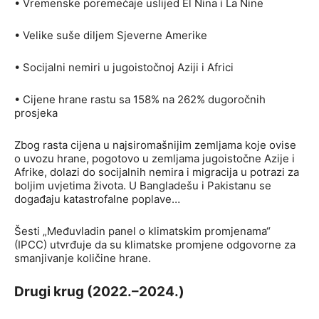
• Vremenske poremećaje uslijed El Nina i La Nine
• Velike suše diljem Sjeverne Amerike
• Socijalni nemiri u jugoistočnoj Aziji i Africi
• Cijene hrane rastu sa 158% na 262% dugoročnih
prosjeka
Zbog rasta cijena u najsiromašnijim zemljama koje ovise
o uvozu hrane, pogotovo u zemljama jugoistočne Azije i
Afrike, dolazi do socijalnih nemira i migracija u potrazi za
boljim uvjetima života. U Bangladešu i Pakistanu se
događaju katastrofalne poplave…
Šesti „Međuvladin panel o klimatskim promjenama“
(IPCC) utvrđuje da su klimatske promjene odgovorne za
smanjivanje količine hrane.
Drugi krug (2022.–2024.)