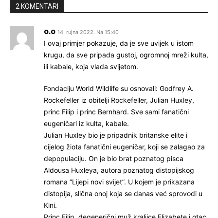
2 KOMENTARI
o.o
14. rujna 2022. Na 15:40
I ovaj primjer pokazuje, da je sve uvijek u istom
krugu, da sve pripada gustoj, ogromnoj mreži kulta,
ili kabale, koja vlada svijetom.
Fondaciju World Wildlife su osnovali: Godfrey A.
Rockefeller iz obitelji Rockefeller, Julian Huxley,
princ Filip i princ Bernhard. Sve sami fanatični
eugeničari iz kulta, kabale.
Julian Huxley bio je pripadnik britanske elite i
cijelog žiota fanatični eugeničar, koji se zalagao za
depopulaciju. On je bio brat poznatog pisca
Aldousa Huxleya, autora poznatog distopijskog
romana “Lijepi novi svijet”. U kojem je prikazana
distopija, slična onoj koja se danas već sprovodi u
Kini.
Princ Filip, degenerični muž kraljice Elizabete i otac