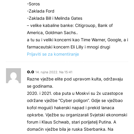
-Soros
-Zaklada Ford
-Zaklada Bill i Melinda Gates
– velike kabaline banke: Citigrouop, Bank of
America, Goldman Sachs..
a tu su i veliki koncerni kao Time Warner, Google, a i
farmaceutski koncern Eli Lilly i mnogi drugi
Prijaviti se za komentiranje
o.o
14. rujna 2022. Na 15:41
Razne vježbe elite pod upravom kulta, održavaju
se godinama.
2020. i 2021. oba puta u Moskvi su 2x uzastopce
održane vježbe “Cyber poligon”. Gdje se vježbao
kofol moguići hakerski napad i prekid lanaca
opksrbe. Vježbe su organizarali Svjetski ekonomski
forum i Klaus Schwab, stari porijatelj Putina. A
domaćin vježbe bila je ruska Sberbanka. Na