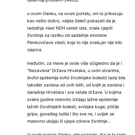
u ovom članku, na ovom portalu, oni to prikazuju
kao nešto dobro, valjda želeći pokazati da je
tadašnja vlast NDH usred rata, znala cjepiti
životinje za razliku od sadašnje smotane
Plenkovićeve vlasti, koja to nije znala,jer nije bilo
cjepiva.
međutim, za mene je ovde više očigledno da je i
“Nezavisna” Država Hrvatska, u ovim stvarima,
(kofol epidemija kofol životinjske bolesti) tada bila
također zavisna od ovih istih, od kojih je zavisna i
današnja Hrvatska i sve ostale države. U kojima
svake godine redovito izbijaju lažne epidemije
lažnih životinjskih bolesti, svinjske kuge, ptičije
gripe, goveđeg ludila i što sve ne, i uvijek se
masovno ubijaju ili cjepe zdrave životinje…
Iz ovoh krakog članka, nije poznato, tko je to tada