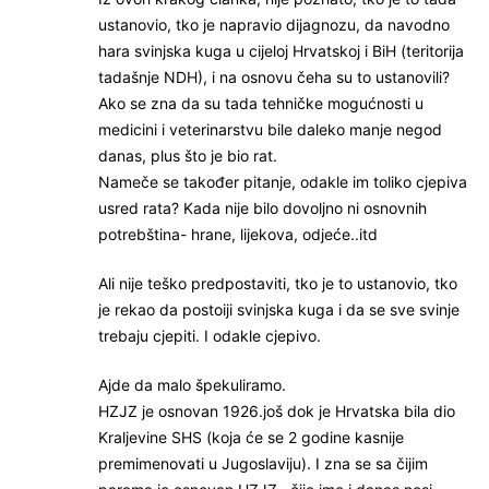
ustanovio, tko je napravio dijagnozu, da navodno
hara svinjska kuga u cijeloj Hrvatskoj i BiH (teritorija
tadašnje NDH), i na osnovu čeha su to ustanovili?
Ako se zna da su tada tehničke mogućnosti u
medicini i veterinarstvu bile daleko manje negod
danas, plus što je bio rat.
Nameče se također pitanje, odakle im toliko cjepiva
usred rata? Kada nije bilo dovoljno ni osnovnih
potrebština- hrane, lijekova, odjeće..itd
Ali nije teško predpostaviti, tko je to ustanovio, tko
je rekao da postoiji svinjska kuga i da se sve svinje
trebaju cjepiti. I odakle cjepivo.
Ajde da malo špekuliramo.
HZJZ je osnovan 1926.još dok je Hrvatska bila dio
Kraljevine SHS (koja će se 2 godine kasnije
premimenovati u Jugoslaviju). I zna se sa čijim