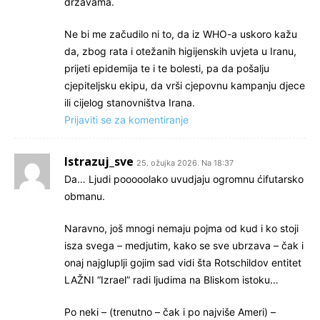
državama.
Ne bi me začudilo ni to, da iz WHO-a uskoro kažu
da, zbog rata i otežanih higijenskih uvjeta u Iranu,
prijeti epidemija te i te bolesti, pa da pošalju
cjepiteljsku ekipu, da vrši cjepovnu kampanju djece
ili cijelog stanovništva Irana.
Prijaviti se za komentiranje
Istrazuj_sve
25. ožujka 2026. Na 18:37
Da… Ljudi pooooolako uvudjaju ogromnu ćifutarsko
obmanu.
Naravno, još mnogi nemaju pojma od kud i ko stoji
isza svega – medjutim, kako se sve ubrzava – čak i
onaj najgluplji gojim sad vidi šta Rotschildov entitet
LAŽNI “Izrael” radi ljudima na Bliskom istoku…
Po neki – (trenutno – čak i po najviše Ameri) –