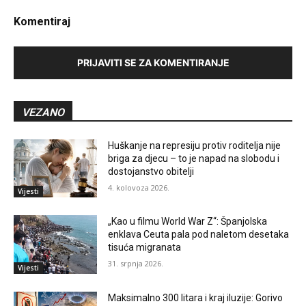
Komentiraj
PRIJAVITI SE ZA KOMENTIRANJE
VEZANO
Huškanje na represiju protiv roditelja nije
briga za djecu – to je napad na slobodu i
dostojanstvo obitelji
4. kolovoza 2026.
Vijesti
„Kao u filmu World War Z“: Španjolska
enklava Ceuta pala pod naletom desetaka
tisuća migranata
31. srpnja 2026.
Vijesti
Maksimalno 300 litara i kraj iluzije: Gorivo