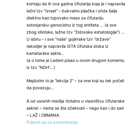
kontaju da ih ova gadna ćifutarija koja je i napravila
lažni tzv “Izrael” – bukvalno pljačka i onda šalje
diektno kao topovsko meso za ćifutariju
sotonjarsku-genocidnu iz tog entiteta … (a sve
zbog idiotske, lažne tzv “židovske eshatologije”) …
U istinu – i sve “naše” gojimske tzv “države”
takodjer je napravila ISTA ćifutska stoka iz
kamatarske sekte…
(a o tome je Ledeni pisao u ovom drugom komentu
iz tzv “NDH”…)
Mejdutim to je “lekcija 2” – za one koji su tek počeli
da povezuju…
A od usranih medija (totalno u vlasništvu ćifutarske
sekte) – nema se šta očekivati – nego kao i do sad
– LAŽ i OBMANA.
Prijaviti se za komentiranje