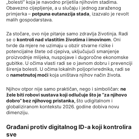
„bolesti“ koja je navodno prijetila njihovim stadima.
Obavezno cijepljenje, a u slučaju i jednog zaraženog
primjerka –
potpuna eutanazija stada
, izazvalo je revolt
malih gospodarstava.
Za stočare, ovo nije pitanje samo zdravlja životinja. Radi
se o
kontroli nad vlastitim životima i imovinom
. Oni
tvrde da mjere ne uzimaju u obzir stvarne rizike i
potencijalne štete od cjepiva, uključujući smanjenje
proizvodnje mlijeka, nuspojave i dugoročne ekonomske
gubitke. U očima vlasti radi se o javnom dobru i prevenciji
širenja bolesti. U očima lokalnih poljoprivrednika, radi se
o
nametnutoj moći
koja uništava njihov način života.
Njihov otpor nije samo praktičan, nego i simboličan:
ne
žele biti robovi sustava koji odlučuje što je “za njihovo
dobro” bez njihovog pristanka,
što udigitalnom i
globaliziranom kontekstu 2026. godine dobiva novu
dimenziju.
Građani protiv digitalnog ID-a koji kontrolira
sve