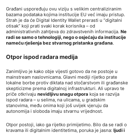
Građani uspoređuju ovu viziju s velikim centraliziranim
bazama podataka kojima institucije EU već imaju pristup.
Strah je da će Digital Identity Wallet prerasti u “digitalni
otisak” koji prati svaki korak korisnika – od
administrativnih zahtjeva do zdravstvenih informacija.
Ne
radi se samo o tehnologiji, nego o osjećaju da institucije
nameću rješenja bez stvarnog pristanka građana
.
Otpor ispod radara medija
Zanimljivo je kako obje vijesti gotovo da ne postoje u
mainstream naslovnicama. Glavni mediji rijetko prate
lokalne borbe protiv diktata nad stočarstvom ili građanske
skepticizme prema digitalnoj infrastrukturi. Ali upravo te
priče otkrivaju
nevidljivu snagu otpora
koja se razvija
ispod radara – u selima, na ulicama, u gradskim
stanovima, među onima koji još uvijek vjeruju da
autonomija i sloboda imaju stvarnu vrijednost.
Otpor postoji, iako ga rijetko primijetimo. Bilo da se radi o
kravama ili digitalnim identitetima, poruka je jasna:
ljudi i