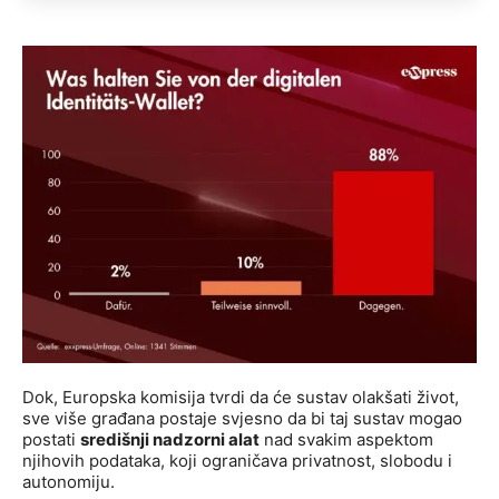
Dok, Europska komisija tvrdi da će sustav olakšati život,
sve više građana postaje svjesno da bi taj sustav mogao
postati
središnji nadzorni alat
nad svakim aspektom
njihovih podataka, koji ograničava privatnost, slobodu i
autonomiju.