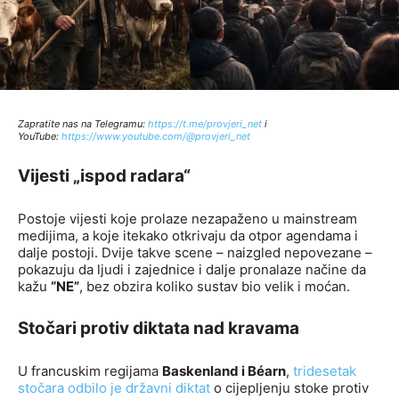
Zapratite nas na Telegramu:
http
s://t.me/provjeri_net
i
YouTube:
https://www.youtube.com/@provjeri_net
Vijesti „ispod radara“
Postoje vijesti koje prolaze nezapaženo u mainstream
medijima, a koje itekako otkrivaju da otpor agendama i
dalje postoji. Dvije takve scene – naizgled nepovezane –
pokazuju da ljudi i zajednice i dalje pronalaze načine da
kažu
“NE”
, bez obzira koliko sustav bio velik i moćan.
Stočari protiv diktata nad kravama
U francuskim regijama
Baskenland i Béarn
,
tridesetak
stočara odbilo je državni diktat
o cijepljenju stoke protiv