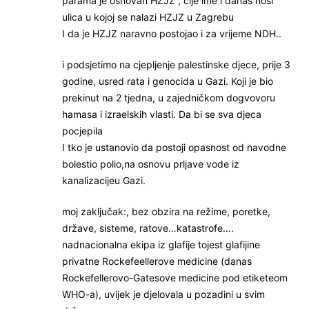
parama je osnovan HZJZ , čije ime i danas nosi
ulica u kojoj se nalazi HZJZ u Zagrebu
I da je HZJZ naravno postojao i za vrijeme NDH..
i podsjetimo na cjepljenje palestinske djece, prije 3
godine, usred rata i genocida u Gazi. Koji je bio
prekinut na 2 tjedna, u zajedničkom dogvovoru
hamasa i izraelskih vlasti. Da bi se sva djeca
pocjepila
I tko je ustanovio da postoji opasnost od navodne
bolestio polio,na osnovu prljave vode iz
kanalizacijeu Gazi.
moj zaključak:, bez obzira na režime, poretke,
države, sisteme, ratove…katastrofe….
nadnacionalna ekipa iz glafije tojest glafijine
privatne Rockefeellerove medicine (danas
Rockefellerovo-Gatesove medicine pod etiketeom
WHO-a), uvijek je djelovala u pozadini u svim