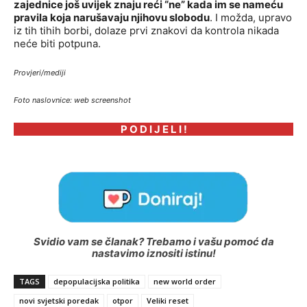
zajednice još uvijek znaju reći “ne” kada im se nameću
pravila koja narušavaju njihovu slobodu
. I možda, upravo
iz tih tihih borbi, dolaze prvi znakovi da kontrola nikada
neće biti potpuna.
Provjeri/mediji
Foto naslovnice: web screenshot
P O D I J E L I !
Svidio vam se članak? Trebamo i vašu pomoć da
nastavimo iznositi istinu!
TAGS
depopulacijska politika
new world order
novi svjetski poredak
otpor
Veliki reset