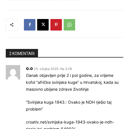
2 KOMENTARI
o.o
25. ožujka 2026. Na 3:28
članak objavljen prije 2 i pol godine, za vrijeme
kofol “afričke svinjske kuge” u Hrvatskoj, kada su
masovno ubijane zdrave životinje
“Svinjska kuga 1943.: Ovako je NDH rješio taj
problem”
croativ.net/svinjska-kuga-1943-ovako-je-ndh-
rjesio-taj-problem-54902/