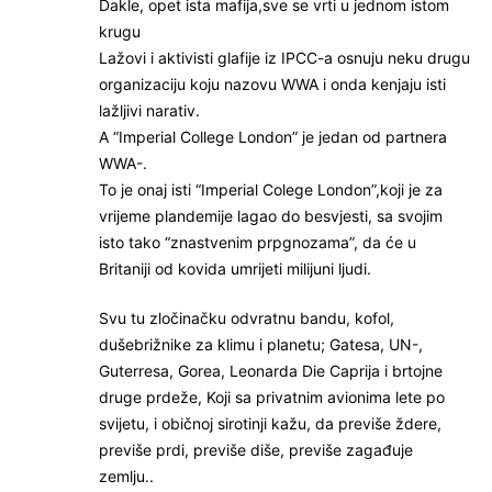
Dakle, opet ista mafija,sve se vrti u jednom istom
krugu
Lažovi i aktivisti glafije iz IPCC-a osnuju neku drugu
organizaciju koju nazovu WWA i onda kenjaju isti
lažljivi narativ.
A “Imperial College London” je jedan od partnera
WWA-.
To je onaj isti “Imperial Colege London”,koji je za
vrijeme plandemije lagao do besvjesti, sa svojim
isto tako “znastvenim prpgnozama”, da će u
Britaniji od kovida umrijeti milijuni ljudi.
Svu tu zločinačku odvratnu bandu, kofol,
dušebrižnike za klimu i planetu; Gatesa, UN-,
Guterresa, Gorea, Leonarda Die Caprija i brtojne
druge prdeže, Koji sa privatnim avionima lete po
svijetu, i običnoj sirotinji kažu, da previše ždere,
previše prdi, previše diše, previše zagađuje
zemlju..