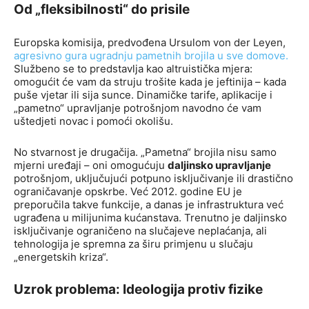
Od „fleksibilnosti“ do prisile
Europska komisija, predvođena Ursulom von der Leyen,
agresivno gura ugradnju pametnih brojila u sve domove.
Službeno se to predstavlja kao altruistička mjera:
omogućit će vam da struju trošite kada je jeftinija – kada
puše vjetar ili sija sunce. Dinamičke tarife, aplikacije i
„pametno“ upravljanje potrošnjom navodno će vam
uštedjeti novac i pomoći okolišu.
No stvarnost je drugačija. „Pametna“ brojila nisu samo
mjerni uređaji – oni omogućuju
daljinsko upravljanje
potrošnjom, uključujući potpuno isključivanje ili drastično
ograničavanje opskrbe. Već 2012. godine EU je
preporučila takve funkcije, a danas je infrastruktura već
ugrađena u milijunima kućanstava. Trenutno je daljinsko
isključivanje ograničeno na slučajeve neplaćanja, ali
tehnologija je spremna za širu primjenu u slučaju
„energetskih kriza“.
Uzrok problema: Ideologija protiv fizike