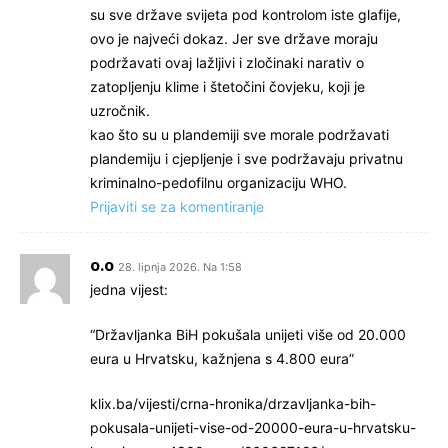
su sve države svijeta pod kontrolom iste glafije,
ovo je najveći dokaz. Jer sve države moraju
podržavati ovaj lažljivi i zločinaki narativ o
zatopljenju klime i štetočini čovjeku, koji je
uzročnik.
kao što su u plandemiji sve morale podržavati
plandemiju i cjepljenje i sve podržavaju privatnu
kriminalno-pedofilnu organizaciju WHO.
Prijaviti se za komentiranje
o.o
28. lipnja 2026. Na 1:58
jedna vijest:
“Državljanka BiH pokušala unijeti više od 20.000
eura u Hrvatsku, kažnjena s 4.800 eura”
klix.ba/vijesti/crna-hronika/drzavljanka-bih-
pokusala-unijeti-vise-od-20000-eura-u-hrvatsku-