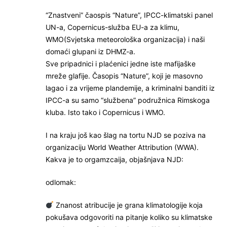
“Znastveni” čaospis “Nature”, IPCC-klimatski panel
UN-a, Copernicus-služba EU-a za klimu,
WMO(Svjetska meteorološka organizacija) i naši
domaći glupani iz DHMZ-a.
Sve pripadnici i plaćenici jedne iste mafijaške
mreže glafije. Časopis “Nature”, koji je masovno
lagao i za vrijeme plandemije, a kriminalni banditi iz
IPCC-a su samo “službena” podružnica Rimskoga
kluba. Isto tako i Copernicus i WMO.
I na kraju još kao šlag na tortu NJD se poziva na
organizaciju World Weather Attribution (WWA).
Kakva je to orgamzcaija, objašnjava NJD:
odlomak:
Znanost atribucije je grana klimatologije koja
pokušava odgovoriti na pitanje koliko su klimatske