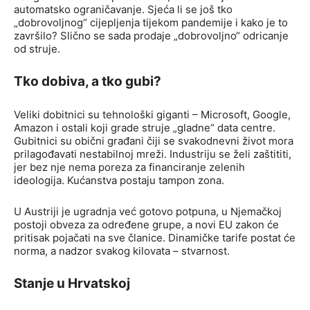
automatsko ograničavanje. Sjeća li se još tko
„dobrovoljnog“ cijepljenja tijekom pandemije i kako je to
završilo? Slično se sada prodaje „dobrovoljno“ odricanje
od struje.
Tko dobiva, a tko gubi?
Veliki dobitnici su tehnološki giganti – Microsoft, Google,
Amazon i ostali koji grade struje „gladne“ data centre.
Gubitnici su obični građani čiji se svakodnevni život mora
prilagođavati nestabilnoj mreži. Industriju se želi zaštititi,
jer bez nje nema poreza za financiranje zelenih
ideologija. Kućanstva postaju tampon zona.
U Austriji je ugradnja već gotovo potpuna, u Njemačkoj
postoji obveza za određene grupe, a novi EU zakon će
pritisak pojačati na sve članice. Dinamičke tarife postat će
norma, a nadzor svakog kilovata – stvarnost.
Stanje u Hrvatskoj