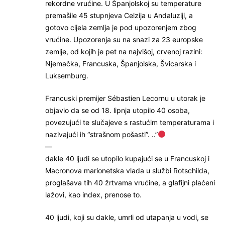
rekordne vrućine. U Španjolskoj su temperature
premašile 45 stupnjeva Celzija u Andaluziji, a
gotovo cijela zemlja je pod upozorenjem zbog
vrućine. Upozorenja su na snazi za 23 europske
zemlje, od kojih je pet na najvišoj, crvenoj razini:
Njemačka, Francuska, Španjolska, Švicarska i
Luksemburg.
Francuski premijer Sébastien Lecornu u utorak je
objavio da se od 18. lipnja utopilo 40 osoba,
povezujući te slučajeve s rastućim temperaturama i
nazivajući ih “strašnom pošasti”. ..”
—
dakle 40 ljudi se utopilo kupajući se u Francuskoj i
Macronova marionetska vlada u službi Rotschilda,
proglašava tih 40 žrtvama vrućine, a glafijni plaćeni
lažovi, kao index, prenose to.
40 ljudi, koji su dakle, umrli od utapanja u vodi, se