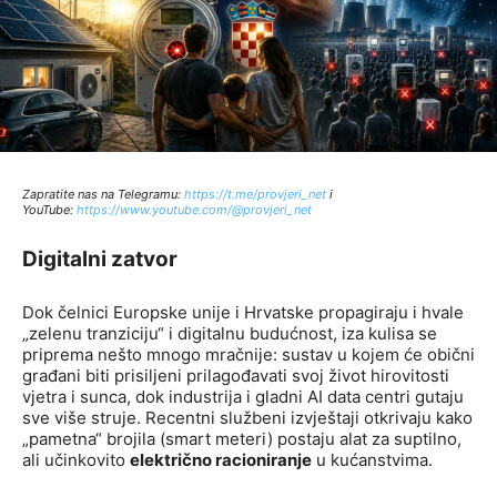
Zapratite nas na Telegramu:
http
s://t.me/provjeri_net
i
YouTube:
https://www.youtube.com/@provjeri_net
Digitalni zatvor
Dok čelnici Europske unije i Hrvatske propagiraju i hvale
„zelenu tranziciju“ i digitalnu budućnost, iza kulisa se
priprema nešto mnogo mračnije: sustav u kojem će obični
građani biti prisiljeni prilagođavati svoj život hirovitosti
vjetra i sunca, dok industrija i gladni AI data centri gutaju
sve više struje. Recentni službeni izvještaji otkrivaju kako
„pametna“ brojila (smart meteri) postaju alat za suptilno,
ali učinkovito
električno racioniranje
u kućanstvima.