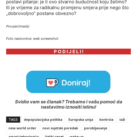
postavi pitanje: je li ovo stvarno budućnost koju želimo?
Ili je vrijeme za radikalnu promjenu smjera prije nego što
„dobrovoljno“ postane obvezno?
Provjeri/mediji
Foto naslovnice: web screenshot
P O D I J E L I !
Svidio vam se članak? Trebamo i vašu pomoć da
nastavimo iznositi istinu!
TAGS
depopulacijska politika
Europska unija
kontrola
laži
new world order
novi svjetski poredak
porobljavanje
smart tehnologija
Veliki reset
wake up