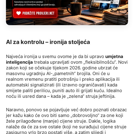
AI za kontrolu – ironija stoljeća
Najveća ironija u svemu ovome je da bi upravo
umjetna
inteligencija
trebala upravljati ovom „fleksibilnošću“. Novi
zakon koji se očekuje tijekom 2026. godine ubrzat će
masovnu ugradnju AI-„pametnih“ brojila. Oni će u
realnom vremenu pratiti potrošnju i preko aplikacija ili
automatski signalizirati (ili izravno ograničavati) kada
smijete paliti perilicu, puniti auto ili grijati kuću. Idealno
noću ili usred dana – kada je „zelena“ struja jeftinija.
Naravno, ponovo se pojavljuje već dobro poznati obrazac
jer kažu kako će ovo biti samo „dobrovoljno“ za one koji
žele prilagođene (manje) cijene struje. Dakle, logika
nalaže da će za sve ostale (koji ne surađuju) cijene struje
zasigurno vrlo brzo postati više, a zatim slijedi i