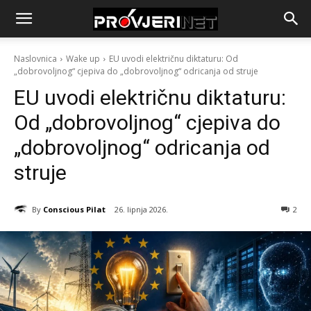
Naslovnica
Wake up
EU uvodi električnu diktaturu: Od
„dobrovoljnog“ cjepiva do „dobrovoljnog“ odricanja od struje
EU uvodi električnu diktaturu:
Od „dobrovoljnog“ cjepiva do
„dobrovoljnog“ odricanja od
struje
By
Conscious Pilat
26. lipnja 2026.
2