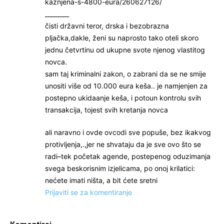
kaznjena-s-4800-eura/260627126/
________
čisti državni teror, drska i bezobrazna
pljačka,dakle, ženi su naprosto tako oteli skoro
jednu četvrtinu od ukupne svote njenog vlastitog
novca.
sam taj kriminalni zakon, o zabrani da se ne smije
unositi više od 10.000 eura keša.. je namjenjen za
postepno ukidaanje keša, i potoun kontrolu svih
transakcija, tojest svih kretanja novca
ali naravno i ovde ovcodi sve popuše, bez ikakvog
protivljenja,.,jer ne shvataju da je sve ovo što se
radi–tek početak agende, postepenog oduzimanja
svega beskorisnim izjelicama, po onoj krilatici:
nećete imati ništa, a bit ćete sretni
Prijaviti se za komentiranje