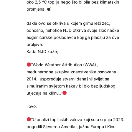
oko 2,5 °C toplija nego što bi bila bez klimatskih
promjena.
___
dakle ovd se otkriva u kojem grmu leži zec,
odnosno, nehotice NJD otkriva svoje zločinačke
eugeničarske poslodavce koji ga plaćaju za ove
proljeve.
Kada NJD kaže;
”World Weather Attribution (WWA) ,
međunarodna skupina znanstvenika osnovana
2014., uspoređuje stvarni današnji svijet sa
simuliranim svijetom kakav bi bio bez ljudskog
utjecaja na klimu..”
i ovo:
”U analizi toplinskih valova koji su u srpnju 2023.
pogodili Sjevernu Ameriku, južnu Europu i Kinu,