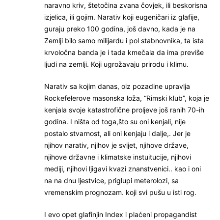
naravno kriv, štetočina zvana čovjek, ili beskorisna
izjelica, ili gojim. Narativ koji eugeničari iz glafije,
guraju preko 100 godina, još davno, kada je na
Zemlji bilo samo milijardu i pol stabnovnika, ta ista
krvoločna banda je i tada kmečala da ima previše
ljudi na zemlji. Koji ugrožavaju prirodu i klimu.
Narativ sa kojim danas, oiz pozadine upravlja
Rockefelerove masonska loža, “Rimski klub”, koja je
kenjala svoje katastrofične proljeve još ranih 70-ih
godina. I ništa od toga,što su oni kenjali, nije
postalo stvarnost, ali oni kenjaju i dalje,. Jer je
njihov narativ, njihov je svijet, njihove države,
njihove državne i klimatske instuitucije, njihovi
mediji, njihovi ljigavi kvazi znanstvenici.. kao i oni
na na dnu ljestvice, priglupi meterolozi, sa
vremenskim prognozam. koji svi pušu u isti rog.
I evo opet glafinjin Index i plaćeni propagandist