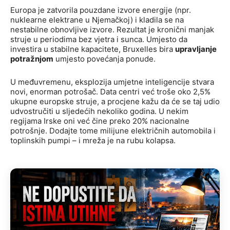
Europa je zatvorila pouzdane izvore energije (npr.
nuklearne elektrane u Njemačkoj) i kladila se na
nestabilne obnovljive izvore. Rezultat je kronični manjak
struje u periodima bez vjetra i sunca. Umjesto da
investira u stabilne kapacitete, Bruxelles bira
upravljanje
potražnjom
umjesto povećanja ponude.
U međuvremenu, eksplozija umjetne inteligencije stvara
novi, enorman potrošač. Data centri već troše oko 2,5%
ukupne europske struje, a procjene kažu da će se taj udio
udvostručiti u sljedećih nekoliko godina. U nekim
regijama Irske oni već čine preko 20% nacionalne
potrošnje. Dodajte tome milijune električnih automobila i
toplinskih pumpi – i mreža je na rubu kolapsa.