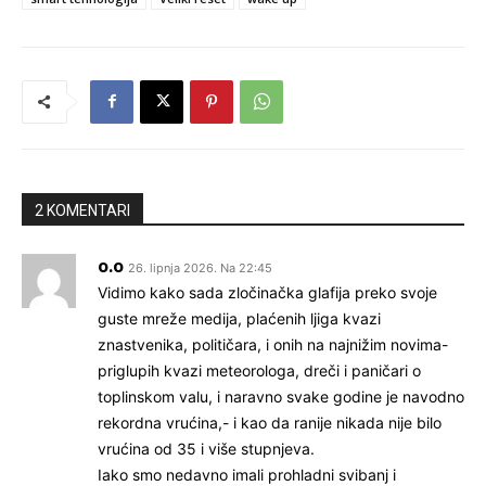
2 KOMENTARI
o.o
26. lipnja 2026. Na 22:45
Vidimo kako sada zločinačka glafija preko svoje
guste mreže medija, plaćenih ljiga kvazi
znastvenika, političara, i onih na najnižim novima-
priglupih kvazi meteorologa, dreči i paničari o
toplinskom valu, i naravno svake godine je navodno
rekordna vrućina,- i kao da ranije nikada nije bilo
vrućina od 35 i više stupnjeva.
Iako smo nedavno imali prohladni svibanj i