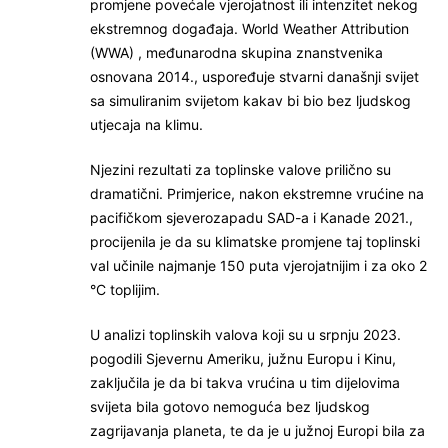
promjene povećale vjerojatnost ili intenzitet nekog
ekstremnog događaja. World Weather Attribution
(WWA) , međunarodna skupina znanstvenika
osnovana 2014., uspoređuje stvarni današnji svijet
sa simuliranim svijetom kakav bi bio bez ljudskog
utjecaja na klimu.
Njezini rezultati za toplinske valove prilično su
dramatični. Primjerice, nakon ekstremne vrućine na
pacifičkom sjeverozapadu SAD-a i Kanade 2021.,
procijenila je da su klimatske promjene taj toplinski
val učinile najmanje 150 puta vjerojatnijim i za oko 2
°C toplijim.
U analizi toplinskih valova koji su u srpnju 2023.
pogodili Sjevernu Ameriku, južnu Europu i Kinu,
zaključila je da bi takva vrućina u tim dijelovima
svijeta bila gotovo nemoguća bez ljudskog
zagrijavanja planeta, te da je u južnoj Europi bila za