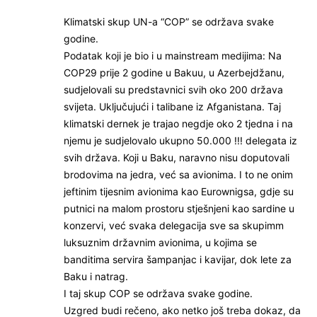
Klimatski skup UN-a “COP” se održava svake
godine.
Podatak koji je bio i u mainstream medijima: Na
COP29 prije 2 godine u Bakuu, u Azerbejdžanu,
sudjelovali su predstavnici svih oko 200 država
svijeta. Uključujući i talibane iz Afganistana. Taj
klimatski dernek je trajao negdje oko 2 tjedna i na
njemu je sudjelovalo ukupno 50.000 !!! delegata iz
svih država. Koji u Baku, naravno nisu doputovali
brodovima na jedra, već sa avionima. I to ne onim
jeftinim tijesnim avionima kao Eurownigsa, gdje su
putnici na malom prostoru stješnjeni kao sardine u
konzervi, već svaka delegacija sve sa skupimm
luksuznim državnim avionima, u kojima se
banditima servira šampanjac i kavijar, dok lete za
Baku i natrag.
I taj skup COP se održava svake godine.
Uzgred budi rečeno, ako netko još treba dokaz, da