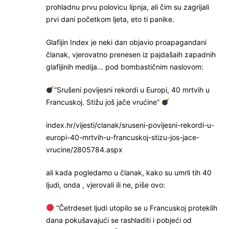
prohladnu prvu polovicu lipnja, ali čim su zagrijali
prvi dani početkom ljeta, eto ti panike.
Glafijin Index je neki dan objavio proapagandani
članak, vjerovatno prenesen iz pajdašaih zapadnih
glafijinih medija… pod bombastičnim naslovom:
”Srušeni povijesni rekordi u Europi, 40 mrtvih u
Francuskoj. Stižu još jače vrućine”
index.hr/vijesti/clanak/sruseni-povijesni-rekordi-u-
europi-40-mrtvih-u-francuskoj-stizu-jos-jace-
vrucine/2805784.aspx
ali kada pogledamo u članak, kako su umrli tih 40
ljudi, onda , vjerovali ili ne, piše ovo:
“Četrdeset ljudi utopilo se u Francuskoj proteklih
dana pokušavajući se rashladiti i pobjeći od