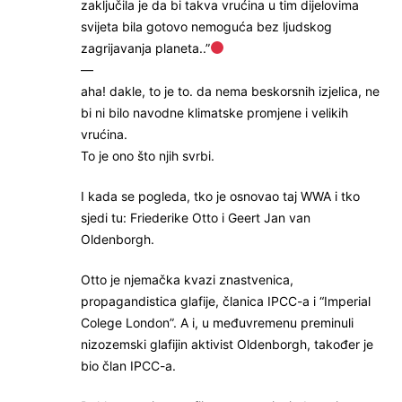
zaključila je da bi takva vrućina u tim dijelovima
svijeta bila gotovo nemoguća bez ljudskog
zagrijavanja planeta..”
—
aha! dakle, to je to. da nema beskorsnih izjelica, ne
bi ni bilo navodne klimatske promjene i velikih
vrućina.
To je ono što njih svrbi.
I kada se pogleda, tko je osnovao taj WWA i tko
sjedi tu: Friederike Otto i Geert Jan van
Oldenborgh.
Otto je njemačka kvazi znastvenica,
propagandistica glafije, članica IPCC-a i “Imperial
Colege London”. A i, u međuvremenu preminuli
nizozemski glafijin aktivist Oldenborgh, također je
bio član IPCC-a.