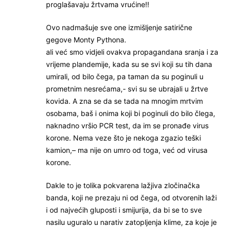
proglašavaju žrtvama vrućine!!
Ovo nadmašuje sve one izmišljenje satirične
gegove Monty Pythona.
ali već smo vidjeli ovakva propagandana sranja i za
vrijeme plandemije, kada su se svi koji su tih dana
umirali, od bilo čega, pa taman da su poginuli u
prometnim nesrećama,- svi su se ubrajali u žrtve
kovida. A zna se da se tada na mnogim mrtvim
osobama, baš i onima koji bi poginuli do bilo člega,
naknadno vršio PCR test, da im se pronađe virus
korone. Nema veze što je nekoga zgazio teški
kamion,– ma nije on umro od toga, već od virusa
korone.
Dakle to je tolika pokvarena lažjiva zločinačka
banda, koji ne prezaju ni od čega, od otvorenih laži
i od najvećih gluposti i smijurija, da bi se to sve
nasilu uguralo u narativ zatopljenja klime, za koje je