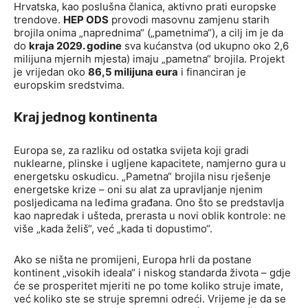
Hrvatska, kao poslušna članica, aktivno prati europske
trendove.
HEP ODS
provodi masovnu zamjenu starih
brojila onima „naprednima“ („pametnima“), a cilj im je da
do
kraja 2029. godine
sva kućanstva (od ukupno oko 2,6
milijuna mjernih mjesta) imaju „pametna“ brojila. Projekt
je vrijedan oko
86,5 milijuna eura
i financiran je
europskim sredstvima.
Kraj jednog kontinenta
Europa se, za razliku od ostatka svijeta koji gradi
nuklearne, plinske i ugljene kapacitete, namjerno gura u
energetsku oskudicu. „Pametna“ brojila nisu rješenje
energetske krize – oni su alat za upravljanje njenim
posljedicama na leđima građana. Ono što se predstavlja
kao napredak i ušteda, prerasta u novi oblik kontrole: ne
više „kada želiš“, već „kada ti dopustimo“.
Ako se ništa ne promijeni, Europa hrli da postane
kontinent „visokih ideala“ i niskog standarda života – gdje
će se prosperitet mjeriti ne po tome koliko struje imate,
već koliko ste se struje spremni odreći. Vrijeme je da se