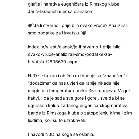
glafije i narativa eugeničara iz Rimskog kluba,
Jarić-Daaunehauer sa članakom:
”Je li stvarno i prije bilo ovako vruće? Analizirali
smo podatke za Hrvatsku”
index.hr/vijesti/clanak/je-li-stvarno-i-prije-bilo-
ovako-vruce-analizirali-smo-podatke-za-
hrvatsku/2806620.aspx
NJD se tu kao i obično razbacuje sa “znanošću” i
“dokazima” da nas uvjeri da ranije nikada nije
moglo biti temperatura preko 35 stupnjeva. Ma jok
kakvi. I da je sada sve gore i gore , sve da bi se
uguralo u kalup zadanog eugeničarskog narativa
bande iz Rimskoga kluba o zatopoljenju klime i zlim
ljudima, koji su to uzrokovali.
I navodi NJD na koga se oslanja: