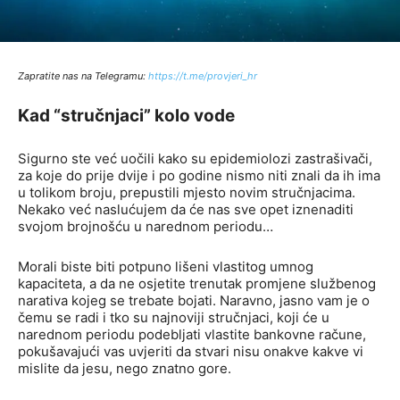
Zapratite nas na Telegramu:
http
s://t.me/provjeri_hr
Kad “stručnjaci” kolo vode
Sigurno ste već uočili kako su epidemiolozi zastrašivači,
za koje do prije dvije i po godine nismo niti znali da ih ima
u tolikom broju, prepustili mjesto novim stručnjacima.
Nekako već naslućujem da će nas sve opet iznenaditi
svojom brojnošću u narednom periodu…
Morali biste biti potpuno lišeni vlastitog umnog
kapaciteta, a da ne osjetite trenutak promjene službenog
narativa kojeg se trebate bojati. Naravno, jasno vam je o
čemu se radi i tko su najnoviji stručnjaci, koji će u
narednom periodu podebljati vlastite bankovne račune,
pokušavajući vas uvjeriti da stvari nisu onakve kakve vi
mislite da jesu, nego znatno gore.