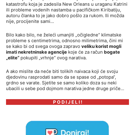
katastrofu koja je zadesila New Orleans u uraganu Katrini
ili probleme vodenih nastamba u pacifičkom Kiribatiju,
autoru članka to je jako dobro pošlo za rukom. Ili možda
nije, procijenite sami…
Bilo kako bilo, ne želeći umanjiti „očigledne“ klimatske
probleme s centimetrima, odnosno milimetrima, čini mi
se kako bi od svega ovoga zapravo
veliku korist mogli
imati nekretninske agencije
koje će za račun
bogate
„elite“
pokupiti „vrhnje“ ovog narativa.
A ako mislite da neće biti tolikih naivaca koji će svoju
djedovinu rasprodati samo da se spase od „potopa“,
grdno se varate. Sjetite se samo koliko doza su neki
ubacili u sebe pod dojmom narativa jedne druge priče…
P O D I J E L I !