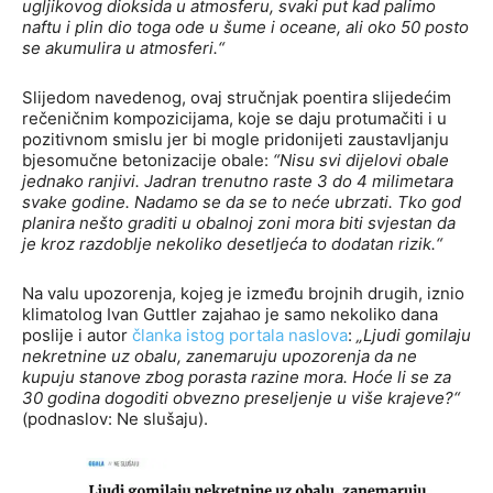
ugljikovog dioksida u atmosferu, svaki put kad palimo
naftu i plin dio toga ode u šume i oceane, ali oko 50 posto
se akumulira u atmosferi.“
Slijedom navedenog, ovaj stručnjak poentira slijedećim
rečeničnim kompozicijama, koje se daju protumačiti i u
pozitivnom smislu jer bi mogle pridonijeti zaustavljanju
bjesomučne betonizacije obale:
“Nisu svi dijelovi obale
jednako ranjivi. Jadran trenutno raste 3 do 4 milimetara
svake godine. Nadamo se da se to neće ubrzati. Tko god
planira nešto graditi u obalnoj zoni mora biti svjestan da
je kroz razdoblje nekoliko desetljeća to dodatan rizik.“
Na valu upozorenja, kojeg je između brojnih drugih, iznio
klimatolog Ivan Guttler zajahao je samo nekoliko dana
poslije i autor
članka
i
s
t
o
g
p
o
r
t
a
l
a
naslova
:
„Ljudi gomilaju
nekretnine uz obalu, zanemaruju upozorenja da ne
kupuju stanove zbog porasta razine mora. Hoće li se za
30 godina dogoditi obvezno preseljenje u više krajeve?“
(podnaslov: Ne slušaju).