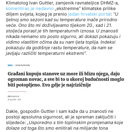
Klimatolog Ivan Guttler, zamjenik ravnateljice DHMZ-a,
komentirao je nedavno
„ekstremne“ klimatske prilike
diljem svijeta, kojeg je prenio
jedan hrvatski portal
:
“U
ljetnoj smo sezoni kad su temperature inače prirodno
veće. Ono što mi doživljavamo tijekom 20., sad i 21.
stoljeća porast je tih temperaturnih iznosa. U znanosti
nikada nemamo sto posto sigurno, ali dokazi pokazuju i
vidimo vlastitim očima da su nam ljeta toplija. Indeksi
pokazuju da godišnje rastu temperature, da nam se
javljaju različiti temperaturni ekstremi”.
Dakle, gospodin Guttler i sam kaže da u znanosti ne
postoji apsolutna sigurnost, ali je spreman zaključiti i
slijedeće:
„Usporedno s tim toplinskim promjenama koje
dolaze od toga što smo emitirali na milijarde tona