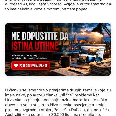
autocesti A1, kao i sam Vrgorac. Valjda je autor smatrao da
to ima nekakve veze s morem, nemam pojma…
U članku se lamentira o primjerima drugih zemalja koje su
imale neke, po autoru članka, „slične“ probleme kao
Hrvatska po pitanju podizanje razine mora. Iako je teško
dovesti u vezu stoljetno Nizozemsko osvajanje morskih
prostora, izgradnju otoka „Palme“ u Dubaiju, obilne kiše u
Australiji koje su prisilile 30.000 ljudi na preseljenje,