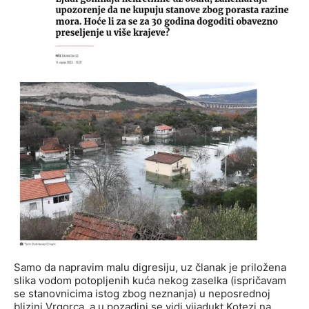
Samo da napravim malu digresiju, uz članak je priložena
slika vodom potopljenih kuća nekog zaselka (ispričavam
se stanovnicima istog zbog neznanja) u neposrednoj
blizini Vrgorca, a u pozadini se vidi vijadukt Kotezi na