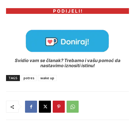
P O D I J E L I !
Svidio vam se članak? Trebamo i vašu pomoć da
nastavimo iznositi istinu!
TAGS
potres
wake up