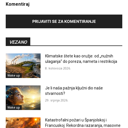
Komentiraj
PRIJAVITI SE ZA KOMENTIRANJE
VEZANO
Klimatske štete kao oružje: od „nužnih
ulaganja“ do poreza, nameta i restrikcija
8. kolovoza 2026.
Wake up
Je li naša pažnja ključni dio naše
stvarnosti?
29. srpnja 2026.
Wake up
Katastrofalni požari u Španjolskoj i
Francuskoj: Rekordna razaranja, masovne