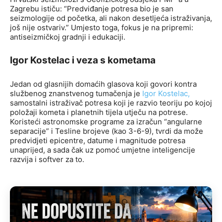
Zagrebu ističu: “Predviđanje potresa bio je san
seizmologije od početka, ali nakon desetljeća istraživanja,
još nije ostvariv.” Umjesto toga, fokus je na pripremi:
antiseizmičkoj gradnji i edukaciji.
Igor Kostelac i veza s kometama
Jedan od glasnijih domaćih glasova koji govori kontra
službenog znanstvenog tumačenja je
Igor Kostelac,
samostalni istraživač potresa koji je razvio teoriju po kojoj
položaji kometa i planetnih tijela utječu na potrese.
Koristeći astronomske programe za izračun “angularne
separacije” i Tesline brojeve (kao 3-6-9), tvrdi da može
predvidjeti epicentre, datume i magnitude potresa
unaprijed, a sada čak uz pomoć umjetne inteligencije
razvija i softver za to.