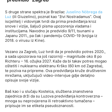
S druge strane spektra je Brazilac
Juselino Nóbrega da
Luz
(ili Giuzelino), poznat kao “živi Nostradamus”. Ovaj
iscjelitelj i vidovnjak tvrdi da prima predviđanja kroz
snove i vizije, šaljući pisma upozorenja vladama i
institucijama. Navodno je predvidio 9/11, tsunami u
Japanu 2011., pa čak i pandemiju COVID-19 (knjiga iz
2018. o virusu iz Kine).
Vezano za Zagreb, Luz tvrdi da je predvidio potres 2020.,
a sada upozorava na još razorniji – magnitude oko 8 po
Richteru – 16. ožujka 2027. Kaže da bi takav potres mogao
oštetiti i nuklearnu elektranu Krško (60 km od Zagreba),
te poziva na pripreme. Ova predviđanja kruže društvenim
mrežama, uključujući video-intervjue gdje detaljno
opisuje svoje vizije.
Baš kao i u slučaju Kostelca, službena znanstvena
zajednica drži da su Luzova predviđanja kontroverzna –
mnoga su neprovjerena ili retroaktivno tumačena –
pripisuje im se etiketa pseudoznanosti.