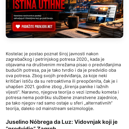
Kostelac je postao poznat široj javnosti nakon
zagrebačkog i petrinjskog potresa 2020., kada je
objavama na društvenim mrežama pisao o predviđanjima
budućih potresa, pa je tako tvrdio i da je predvidio oba
ova potresa. Zbog svojih predviđanja, za koje neki
kritičari ističu da su retroaktivna ili preopćenita, čak je i
uhapšen 2021. godine zbog „širenja panike i lažnih
vijesti“. Naravno, njegova teorija o vezi između kometa i
potresa nema podršku službene znanstvene zajednice,
pa tako njegov rad samo ostaje u sferi „alternativnih“
teorija, daleko od mainstream seizmologije.
Juselino Nóbrega da Luz: Vidovnjak koji je
“predvidio” Zagreb