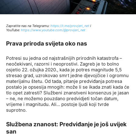
Zapratite nas na Telegramu:
http
s://t.me/provjeri_net
i
YouTube:
https://www.youtube.com/@provjeri_net
Prava priroda svijeta oko nas
Potresi su jedna od najstrašnijih prirodnih katastrofa –
neočekivani, razorni i neoprostivi. Zagreb je to bolno
osjetio 22. ožujka 2020., kada je potres magnitude 5,5
stresao grad, uzrokovao smrt jedne djevojčice i ogromnu
materijalnu štetu. Od tada, pitanje predviđanja potresa
postalo je opsesija mnogih: može li se ikada znati kada će
tlo opet zatresti? Službeni znanstveni konsenzus je jasan
– ne, ne možemo pouzdano predvidjeti točan datum,
vrijeme i magnitudu. Ali… postoje ljudi koji tvrde
suprotno.
Službena znanost: Predviđanje je još uvijek
san