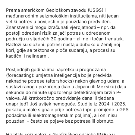
Prema američkom Geološkom zavodu (USGS) i
međunarodnim seizmološkim institucijama, niti jedan
veliki potres u povijesti nije pouzdano predviđen.
Znanstvenici mogu izračunati vjerojatnosti – npr. da
postoji određeni rizik za jači potres u određenom
području u sljedećih 30 godina – ali ne i točan trenutak.
Razlozi su složeni: potresi nastaju duboko u Zemljinoj
kori, gdje se tektonske ploče sudaraju, a procesi su
kaotični i nelinearni.
Posljednjih godina ima napretka u prognozama
(forecasting): umjetna inteligencija bolje predviđa
naknadne potrese (aftershocks) nakon glavnog udara, a
sustavi ranog upozorenja (kao u Japanu ili Meksiku) daju
sekunde do minute upozorenja detektiranjem brzih P-
valova. Ali kratkoročno predviđanje dana ili tjedana
unaprijed? Još uvijek nemoguće. Studije iz 2024. i 2025.
pokazuju male signale prije potresa (npr. promjene u GPS
podacima ili elektromagnetskim poljima), ali oni nisu
pouzdani – često se pojave bez potresa ili obrnuto.
Hrvatski seizmolozi s Geofizičkog odsjeka PMF-a u