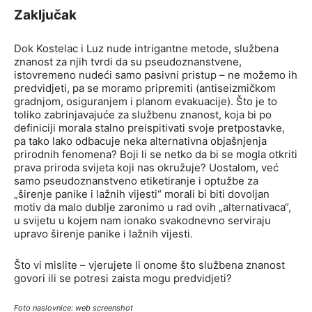
Zaključak
Dok Kostelac i Luz nude intrigantne metode, službena
znanost za njih tvrdi da su pseudoznanstvene,
istovremeno nudeći samo pasivni pristup – ne možemo ih
predvidjeti, pa se moramo pripremiti (antiseizmičkom
gradnjom, osiguranjem i planom evakuacije). Što je to
toliko zabrinjavajuće za službenu znanost, koja bi po
definiciji morala stalno preispitivati svoje pretpostavke,
pa tako lako odbacuje neka alternativna objašnjenja
prirodnih fenomena? Boji li se netko da bi se mogla otkriti
prava priroda svijeta koji nas okružuje? Uostalom, već
samo pseudoznanstveno etiketiranje i optužbe za
„širenje panike i lažnih vijesti“ morali bi biti dovoljan
motiv da malo dublje zaronimo u rad ovih „alternativaca“,
u svijetu u kojem nam ionako svakodnevno serviraju
upravo širenje panike i lažnih vijesti.
Što vi mislite – vjerujete li onome što službena znanost
govori ili se potresi zaista mogu predvidjeti?
Foto naslovnice: web screenshot