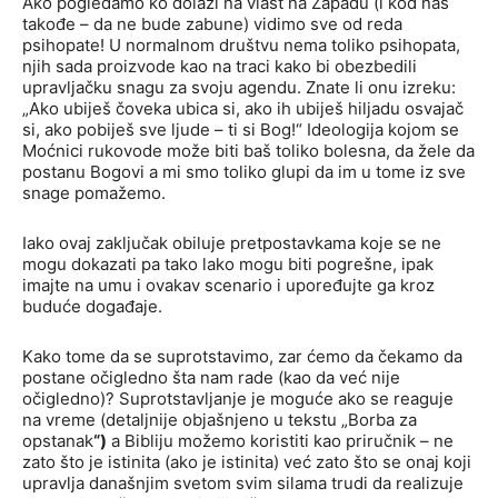
Ako pogledamo ko dolazi na vlast na Zapadu (i kod nas
takođe – da ne bude zabune) vidimo sve od reda
psihopate! U normalnom društvu nema toliko psihopata,
njih sada proizvode kao na traci kako bi obezbedili
upravljačku snagu za svoju agendu. Znate li onu izreku:
„Ako ubiješ čoveka ubica si, ako ih ubiješ hiljadu osvajač
si, ako pobiješ sve ljude – ti si Bog!“ Ideologija kojom se
Moćnici rukovode može biti baš toliko bolesna, da žele da
postanu Bogovi a mi smo toliko glupi da im u tome iz sve
snage pomažemo.
Iako ovaj zaključak obiluje pretpostavkama koje se ne
mogu dokazati pa tako lako mogu biti pogrešne, ipak
imajte na umu i ovakav scenario i upoređujte ga kroz
buduće događaje.
Kako tome da se suprotstavimo, zar ćemo da čekamo da
postane očigledno šta nam rade (kao da već nije
očigledno)? Suprotstavljanje je moguće ako se reaguje
na vreme (detaljnije objašnjeno u tekstu „Borba za
opstanak
“)
a Bibliju možemo koristiti kao priručnik – ne
zato što je istinita (ako je istinita) već zato što se onaj koji
upravlja današnjim svetom svim silama trudi da realizuje