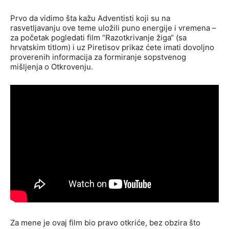
Prvo da vidimo šta kažu Adventisti koji su na
rasvetljavanju ove teme uložili puno energije i vremena –
za početak pogledati film “Razotkrivanje žiga“ (sa
hrvatskim titlom) i uz Piretisov prikaz ćete imati dovoljno
proverenih informacija za formiranje sopstvenog
mišljenja o Otkrovenju.
Za mene je ovaj film bio pravo otkriće, bez obzira što