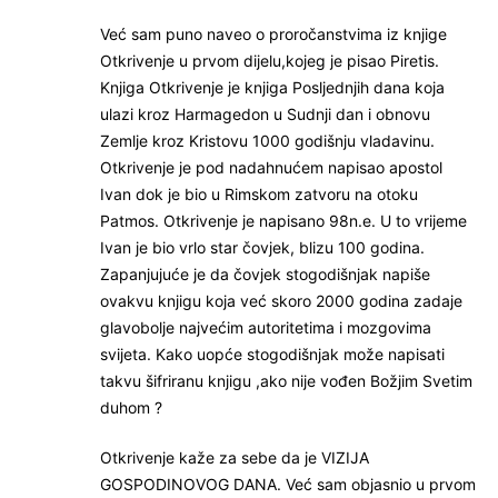
Već sam puno naveo o proročanstvima iz knjige
Otkrivenje u prvom dijelu,kojeg je pisao Piretis.
Knjiga Otkrivenje je knjiga Posljednjih dana koja
ulazi kroz Harmagedon u Sudnji dan i obnovu
Zemlje kroz Kristovu 1000 godišnju vladavinu.
Otkrivenje je pod nadahnućem napisao apostol
Ivan dok je bio u Rimskom zatvoru na otoku
Patmos. Otkrivenje je napisano 98n.e. U to vrijeme
Ivan je bio vrlo star čovjek, blizu 100 godina.
Zapanjujuće je da čovjek stogodišnjak napiše
ovakvu knjigu koja već skoro 2000 godina zadaje
glavobolje najvećim autoritetima i mozgovima
svijeta. Kako uopće stogodišnjak može napisati
takvu šifriranu knjigu ,ako nije vođen Božjim Svetim
duhom ?
Otkrivenje kaže za sebe da je VIZIJA
GOSPODINOVOG DANA. Već sam objasnio u prvom