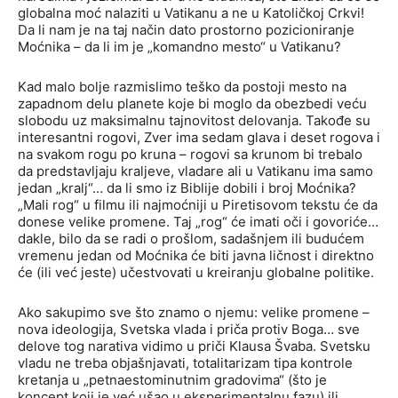
globalna moć nalaziti u Vatikanu a ne u Katoličkoj Crkvi!
Da li nam je na taj način dato prostorno pozicioniranje
Moćnika – da li im je „komandno mesto“ u Vatikanu?
Kad malo bolje razmislimo teško da postoji mesto na
zapadnom delu planete koje bi moglo da obezbedi veću
slobodu uz maksimalnu tajnovitost delovanja. Takođe su
interesantni rogovi, Zver ima sedam glava i deset rogova i
na svakom rogu po kruna – rogovi sa krunom bi trebalo
da predstavljaju kraljeve, vladare ali u Vatikanu ima samo
jedan „kralj“… da li smo iz Biblije dobili i broj Moćnika?
„Mali rog“ u filmu ili najmoćniji u Piretisovom tekstu će da
donese velike promene. Taj „rog“ će imati oči i govoriće…
dakle, bilo da se radi o prošlom, sadašnjem ili budućem
vremenu jedan od Moćnika će biti javna ličnost i direktno
će (ili već jeste) učestvovati u kreiranju globalne politike.
Ako sakupimo sve što znamo o njemu: velike promene –
nova ideologija, Svetska vlada i priča protiv Boga… sve
delove tog narativa vidimo u priči Klausa Švaba. Svetsku
vladu ne treba objašnjavati, totalitarizam tipa kontrole
kretanja u „petnaestominutnim gradovima“ (što je
koncept koji je već ušao u eksperimentalnu fazu) ili