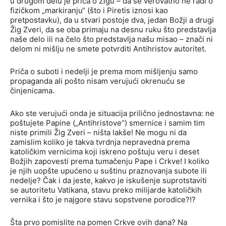
u drugom delu je priča o Žigu – da se verovatno ne radi o
fizičkom „markiranju“ (što i Piretis iznosi kao
pretpostavku), da u stvari postoje dva, jedan Božji a drugi
Žig Zveri, da se oba primaju na desnu ruku što predstavlja
naše delo ili na čelo što predstavlja našu misao – znači ni
delom ni mišlju ne smete potvrditi Antihristov autoritet.
Priča o suboti i nedelji je prema mom mišljenju samo
propaganda ali pošto nisam verujući okrenuću se
činjenicama.
Ako ste verujući onda je situacija prilično jednostavna: ne
poštujete Papine („Antihristove“) smernice i samim tim
niste primili Žig Zveri – ništa lakše! Ne mogu ni da
zamislim koliko je takva tvrdnja nepravedna prema
katoličkim vernicima koji iskreno poštuju veru i deset
Božjih zapovesti prema tumačenju Pape i Crkve! I koliko
je njih uopšte upućeno u suštinu praznovanja subote ili
nedelje? Čak i da jeste, kakvo je iskušenje suprotstaviti
se autoritetu Vatikana, stavu preko milijarde katoličkih
vernika i što je najgore stavu sopstvene porodice?!?
Šta prvo pomislite na pomen Crkve ovih dana? Na