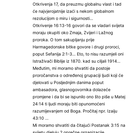
Otkrivenja 17, da preuzmu globalnu vlast i tad
će najvjerojatnije izaći s nekom globalnom
rezolucijom o miru i sigurnosti…
Otkrivenje 16:13-16 govori da se vladari svijeta
moraju okupiti oko Zmaja, Zvijeri i Lažnog
proroka. O tom sakupljanju prije
Harmagedonske bitke govore i drugi proroci,
poput Sefanija 2:1-3… Eto, to nisu razumjeli oni
Istraživači Biblije iz 1870. kad su ciljali 1914…
Međutim, mi moramo shvatiti da postoje
proročanstva o određenoj grupaciji ljudi koji će
djelovati u Posljednjim danima poput
ambasadora, glasnogovornika dolazeće
promjene i da bi se ispunilo ono što piše u Matej
24:14 ti ljudi moraju biti opunomoćeni
razumijevanjem od Boga. Pročitaj npr. Izaiju
43:10 …
Mi moramo shvatiti da čitajući Postanak 3:15 na
svijetu djeluju 2 oprečne organizacije,