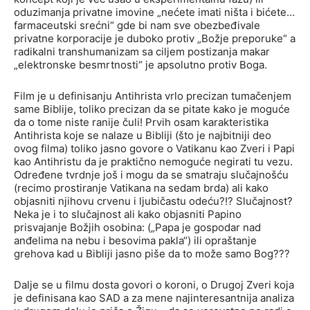
oduzimanja privatne imovine „nećete imati ništa i bićete…
farmaceutski srećni“ gde bi nam sve obezbeđivale
privatne korporacije je duboko protiv „Božje preporuke“ a
radikalni transhumanizam sa ciljem postizanja makar
„elektronske besmrtnosti“ je apsolutno protiv Boga.
Film je u definisanju Antihrista vrlo precizan tumačenjem
same Biblije, toliko precizan da se pitate kako je moguće
da o tome niste ranije čuli! Prvih osam karakteristika
Antihrista koje se nalaze u Bibliji (što je najbitniji deo
ovog filma) toliko jasno govore o Vatikanu kao Zveri i Papi
kao Antihristu da je praktično nemoguće negirati tu vezu.
Određene tvrdnje još i mogu da se smatraju slučajnošću
(recimo prostiranje Vatikana na sedam brda) ali kako
objasniti njihovu crvenu i ljubičastu odeću?!? Slučajnost?
Neka je i to slučajnost ali kako objasniti Papino
prisvajanje Božjih osobina: („Papa je gospodar nad
anđelima na nebu i besovima pakla“) ili opraštanje
grehova kad u Bibliji jasno piše da to može samo Bog???
Dalje se u filmu dosta govori o koroni, o Drugoj Zveri koja
je definisana kao SAD a za mene najinteresantnija analiza