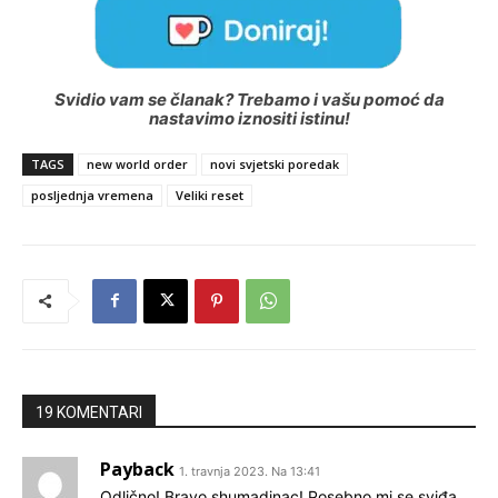
Svidio vam se članak? Trebamo i vašu pomoć da
nastavimo iznositi istinu!
TAGS
new world order
novi svjetski poredak
posljednja vremena
Veliki reset
19 KOMENTARI
Payback
1. travnja 2023. Na 13:41
Odlično! Bravo shumadinac! Posebno mi se sviđa