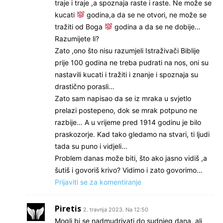
traje i traje ,a spoznaja raste i raste. Ne može se
kucati
godina,a da se ne otvori, ne može se
tražiti od Boga
godina a da se ne dobije…
Razumijete li?
Zato ,ono što nisu razumjeli Istraživači Biblije
prije 100 godina ne treba pudrati na nos, oni su
nastavili kucati i tražiti i znanje i spoznaja su
drastično porasli…
Zato sam napisao da se iz mraka u svjetlo
prelazi postepeno, dok se mrak potpuno ne
razbije… A u vrijeme pred 1914 godinu je bilo
praskozorje. Kad tako gledamo na stvari, ti ljudi
tada su puno i vidjeli…
Problem danas može biti, što ako jasno vidiš ,a
šutiš i govoriš krivo? Vidimo i zato govorimo…
Prijaviti se za komentiranje
Piretis
2. travnja 2023. Na 12:50
Mogli bi se nadmudrivati do sudnjeg dana, ali