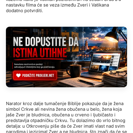
nastavku filma će se veza između Zveri i Vatikana
dodatno potvrditi.
Narator kroz dalje tumačenje Biblije pokazuje da je žena
simbol Crkve ali nevina žena obučena u belo, žena koja
jaše Zver je bludnica, obučena u crveno i ljubičasto i
predstavlja otpadničku Crkvu. Tu dolazimo do vrlo bitnog
detalja: u Otkrovenju piše da će Zver imati vlast nad svim
narodima i jezicima! Zver a ne bludnica, što znači da će se