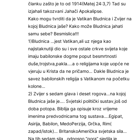
članku zašto je to od 1914(Matej 24:3,7) Tad su
izjahali takozvani Jahači Apokalipse.
Kako mogu tvrditi da je Vatikan Bludnica i Zvijer na
kojoj Bludnica jaše? Kako može Bludnica jahati
samu sebe? Besmislica!!!
1)Bludnica …jest Vatikan,ali uz njega kao
najistaknutiji dio su i sve ostale crkve svijeta koje
imaju babilonske dogme poput besmrtnosti
duše,trojstva,pakla….a o religijama koje uopće ne
vjeruju u Krista da ne pričamo… Dakle Bludnica je
savez babilonskih religija s Vatikanom na početku
kolone…
2) Zvijer s sedam glava i deset rogova…na kojoj
Bludnica jaše je…. Svjetski politički sustav,još od
doba potopa. Biblija ga opisuje kroz vrijeme
imenima predvodnicama tog sustava….Egipat,
Asirija, Babilon, MedoPerzija, Grčka, Rim(
zapad/istok)… BritanskoAmerička svjetska sila…
Na tih sedam sila , odnosno “gora” sjedila je