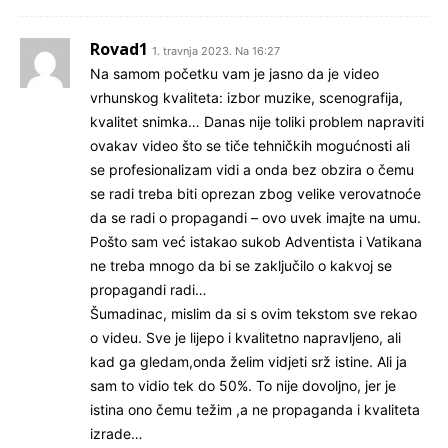
Rovad1
1. travnja 2023. Na 16:27
Na samom početku vam je jasno da je video
vrhunskog kvaliteta: izbor muzike, scenografija,
kvalitet snimka… Danas nije toliki problem napraviti
ovakav video što se tiče tehničkih mogućnosti ali
se profesionalizam vidi a onda bez obzira o čemu
se radi treba biti oprezan zbog velike verovatnoće
da se radi o propagandi – ovo uvek imajte na umu.
Pošto sam već istakao sukob Adventista i Vatikana
ne treba mnogo da bi se zaključilo o kakvoj se
propagandi radi…
Šumadinac, mislim da si s ovim tekstom sve rekao
o videu. Sve je lijepo i kvalitetno napravljeno, ali
kad ga gledam,onda želim vidjeti srž istine. Ali ja
sam to vidio tek do 50%. To nije dovoljno, jer je
istina ono čemu težim ,a ne propaganda i kvaliteta
izrade…