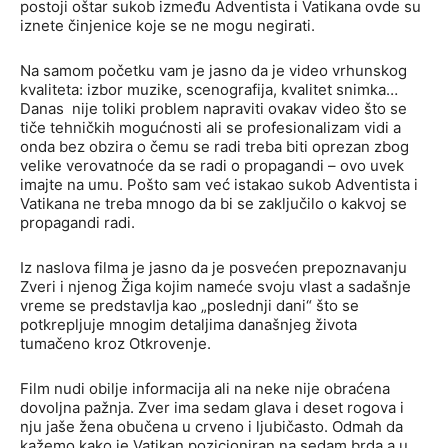
postoji oštar sukob između Adventista i Vatikana ovde su
iznete činjenice koje se ne mogu negirati.
Na samom početku vam je jasno da je video vrhunskog
kvaliteta: izbor muzike, scenografija, kvalitet snimka…
Danas nije toliki problem napraviti ovakav video što se
tiče tehničkih mogućnosti ali se profesionalizam vidi a
onda bez obzira o čemu se radi treba biti oprezan zbog
velike verovatnoće da se radi o propagandi – ovo uvek
imajte na umu. Pošto sam već istakao sukob Adventista i
Vatikana ne treba mnogo da bi se zaključilo o kakvoj se
propagandi radi.
Iz naslova filma je jasno da je posvećen prepoznavanju
Zveri i njenog Žiga kojim nameće svoju vlast a sadašnje
vreme se predstavlja kao „poslednji dani“ što se
potkrepljuje mnogim detaljima današnjeg života
tumačeno kroz Otkrovenje.
Film nudi obilje informacija ali na neke nije obraćena
dovoljna pažnja. Zver ima sedam glava i deset rogova i
nju jaše žena obučena u crveno i ljubičasto. Odmah da
kažemo kako je Vatikan pozicioniran na sedam brda a u