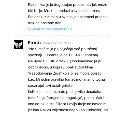
Razumivanje je dugotrajan proces i uvijek može
biti bolje. Mrak ne prelazi u svjetlost u trenu.
Prelazak iz mraka u svjetlo je postepeni proces,
dok ne postane dan.
Prijaviti se za komentiranje
Piretis
1. travnja 2023. Na 22:13
“Ne tumačim ja po osjećaju već po točnoj
spoznaji…” Poanta je na TOČNOJ spoznaji.
Ne upadaj u istu grešku, @shumadinac ju je
dobro uočio, u koju su upali autori filma
“Razotkrivanje Žiga” koja bi se mogla opisati
kao: Mi jedini pravilno tumačimo (imamo točnu
spoznaju), svi ostali griješe.
Koliko je meni poznato postoji više desetaka
tumačenja “posljednih događaja”, postoji čak i
ono od okultiste Elifasa Levija (koje ne navodim
jer ima ikakvu vrijednost nego kao kuriozitet) od