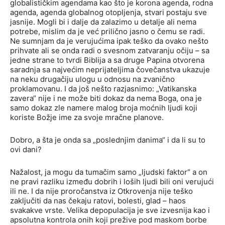
globalističkim agendama kao što je korona agenda, rodna
agenda, agenda globalnog otopljenja, stvari postaju sve
jasnije. Mogli bi i dalje da zalazimo u detalje ali nema
potrebe, mislim da je već prilično jasno o čemu se radi.
Ne sumnjam da je verujućima ipak teško da ovako nešto
prihvate ali se onda radi o svesnom zatvaranju očiju – sa
jedne strane to tvrdi Biblija a sa druge Papina otvorena
saradnja sa najvećim neprijateljima čovečanstva ukazuje
na neku drugačiju ulogu u odnosu na zvanično
proklamovanu. I da još nešto razjasnimo: „Vatikanska
zavera“ nije i ne može biti dokaz da nema Boga, ona je
samo dokaz zle namere malog broja moćnih ljudi koji
koriste Božje ime za svoje mračne planove.
Dobro, a šta je onda sa „poslednjim danima“ i da li su to
ovi dani?
Nažalost, ja mogu da tumačim samo „ljudski faktor“ a on
ne pravi razliku između dobrih i loših ljudi bili oni verujući
ili ne. I da nije proročanstva iz Otkrovenja nije teško
zaključiti da nas čekaju ratovi, bolesti, glad – haos
svakakve vrste. Velika depopulacija je sve izvesnija kao i
apsolutna kontrola onih koji prežive pod maskom borbe