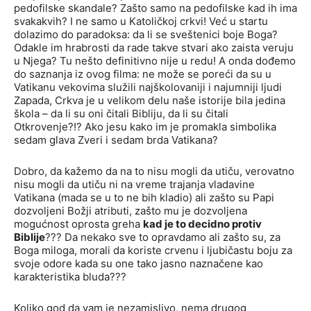
pedofilske skandale? Zašto samo na pedofilske kad ih ima
svakakvih? I ne samo u Katoličkoj crkvi! Već u startu
dolazimo do paradoksa: da li se sveštenici boje Boga?
Odakle im hrabrosti da rade takve stvari ako zaista veruju
u Njega? Tu nešto definitivno nije u redu! A onda dođemo
do saznanja iz ovog filma: ne može se poreći da su u
Vatikanu vekovima služili najškolovaniji i najumniji ljudi
Zapada, Crkva je u velikom delu naše istorije bila jedina
škola – da li su oni čitali Bibliju, da li su čitali
Otkrovenje?!? Ako jesu kako im je promakla simbolika
sedam glava Zveri i sedam brda Vatikana?
Dobro, da kažemo da na to nisu mogli da utiču, verovatno
nisu mogli da utiču ni na vreme trajanja vladavine
Vatikana (mada se u to ne bih kladio) ali zašto su Papi
dozvoljeni Božji atributi, zašto mu je dozvoljena
mogućnost oprosta greha
kad je to decidno protiv
Biblije
??? Da nekako sve to opravdamo ali zašto su, za
Boga miloga, morali da koriste crvenu i ljubičastu boju za
svoje odore kada su one tako jasno naznačene kao
karakteristika bluda???
Koliko god da vam je nezamislivo, nema drugog