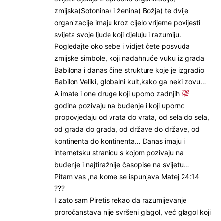
zmijska(Sotonina) i ženina( Božja) te dvije
organizacije imaju kroz cijelo vrijeme povijesti
svijeta svoje ljude koji djeluju i razumiju.
Pogledajte oko sebe i vidjet ćete posvuda
zmijske simbole, koji nadahnuće vuku iz grada
Babilona i danas čine strukture koje je izgradio
Babilon Veliki, globalni kult,kako ga neki zovu…
A imate i one druge koji uporno zadnjih
godina pozivaju na buđenje i koji uporno
propovjedaju od vrata do vrata, od sela do sela,
od grada do grada, od države do države, od
kontinenta do kontinenta… Danas imaju i
internetsku stranicu s kojom pozivaju na
buđenje i najtiražnije časopise na svijetu…
Pitam vas ,na kome se ispunjava Matej 24:14
???
I zato sam Piretis rekao da razumijevanje
proročanstava nije svršeni glagol, već glagol koji