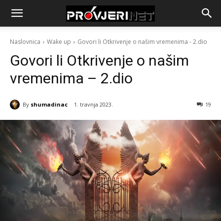
Naslovnica
Wake up
Govori li Otkrivenje o našim vremenima - 2.dio
Govori li Otkrivenje o našim
vremenima – 2.dio
By
shumadinac
1. travnja 2023.
19