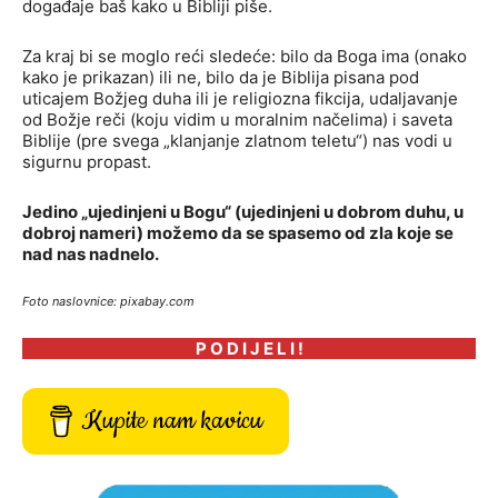
događaje baš kako u Bibliji piše.
Za kraj bi se moglo reći sledeće: bilo da Boga ima (onako
kako je prikazan) ili ne, bilo da je Biblija pisana pod
uticajem Božjeg duha ili je religiozna fikcija, udaljavanje
od Božje reči (koju vidim u moralnim načelima) i saveta
Biblije (pre svega „klanjanje zlatnom teletu“) nas vodi u
sigurnu propast.
Jedino „ujedinjeni u Bogu“ (ujedinjeni u dobrom duhu, u
dobroj nameri) možemo da se spasemo od zla koje se
nad nas nadnelo.
Foto naslovnice: pixabay.com
P O D I J E L I !
Kupite nam kavicu