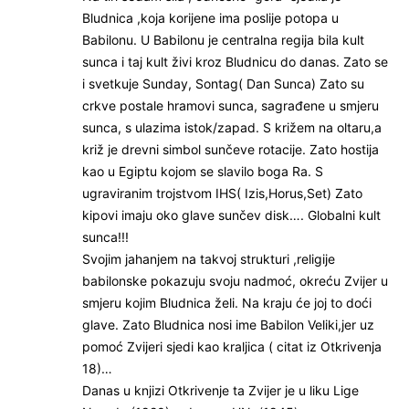
Bludnica ,koja korijene ima poslije potopa u
Babilonu. U Babilonu je centralna regija bila kult
sunca i taj kult živi kroz Bludnicu do danas. Zato se
i svetkuje Sunday, Sontag( Dan Sunca) Zato su
crkve postale hramovi sunca, sagrađene u smjeru
sunca, s ulazima istok/zapad. S križem na oltaru,a
križ je drevni simbol sunčeve rotacije. Zato hostija
kao u Egiptu kojom se slavilo boga Ra. S
ugraviranim trojstvom IHS( Izis,Horus,Set) Zato
kipovi imaju oko glave sunčev disk…. Globalni kult
sunca!!!
Svojim jahanjem na takvoj strukturi ,religije
babilonske pokazuju svoju nadmoć, okreću Zvijer u
smjeru kojim Bludnica želi. Na kraju će joj to doći
glave. Zato Bludnica nosi ime Babilon Veliki,jer uz
pomoć Zvijeri sjedi kao kraljica ( citat iz Otkrivenja
18)…
Danas u knjizi Otkrivenje ta Zvijer je u liku Lige