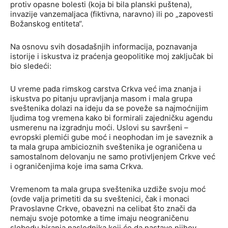
protiv opasne bolesti (koja bi bila planski puštena),
invazije vanzemaljaca (fiktivna, naravno) ili po „zapovesti
Božanskog entiteta“.
Na osnovu svih dosadašnjih informacija, poznavanja
istorije i iskustva iz praćenja geopolitike moj zaključak bi
bio sledeći:
U vreme pada rimskog carstva Crkva već ima znanja i
iskustva po pitanju upravljanja masom i mala grupa
sveštenika dolazi na ideju da se poveže sa najmoćnijim
ljudima tog vremena kako bi formirali zajedničku agendu
usmerenu na izgradnju moći. Uslovi su savršeni –
evropski plemići gube moć i neophodan im je saveznik a
ta mala grupa ambicioznih sveštenika je ograničena u
samostalnom delovanju ne samo protivljenjem Crkve već
i ograničenjima koje ima sama Crkva.
Vremenom ta mala grupa sveštenika uzdiže svoju moć
(ovde valja primetiti da su sveštenici, čak i monaci
Pravoslavne Crkve, obavezni na celibat što znači da
nemaju svoje potomke a time imaju neograničenu
slobodu biranja naslednika koji će da nastave njihov