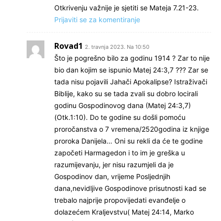
Otkrivenju važnije je sjetiti se Mateja 7.21-23.
Prijaviti se za komentiranje
Rovad1
2. travnja 2023. Na 10:50
Što je pogrešno bilo za godinu 1914 ? Zar to nije
bio dan kojim se ispunio Matej 24:3,7 ??? Zar se
tada nisu pojavili Jahači Apokalipse? Istraživači
Biblije, kako su se tada zvali su dobro locirali
godinu Gospodinovog dana (Matej 24:3,7)
(Otk.1:10). Do te godine su došli pomoću
proročanstva o 7 vremena/2520godina iz knjige
proroka Danijela… Oni su rekli da će te godine
započeti Harmagedon i to im je greška u
razumijevanju, jer nisu razumjeli da je
Gospodinov dan, vrijeme Posljednjih
dana,nevidljive Gospodinove prisutnosti kad se
trebalo najprije propovijedati evanđelje o
dolazećem Kraljevstvu( Matej 24:14, Marko