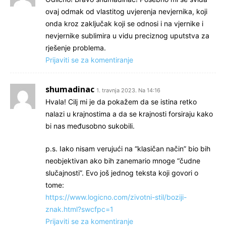
ovaj odmak od vlastitog uvjerenja nevjernika, koji
onda kroz zaključak koji se odnosi i na vjernike i
nevjernike sublimira u vidu preciznog uputstva za
rješenje problema.
Prijaviti se za komentiranje
shumadinac
1. travnja 2023. Na 14:16
Hvala! Cilj mi je da pokažem da se istina retko
nalazi u krajnostima a da se krajnosti forsiraju kako
bi nas međusobno sukobili.
p.s. Iako nisam verujući na “klasičan način” bio bih
neobjektivan ako bih zanemario mnoge “čudne
slučajnosti”. Evo još jednog teksta koji govori o
tome:
https://www.logicno.com/zivotni-stil/boziji-
znak.html?swcfpc=1
Prijaviti se za komentiranje