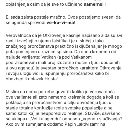
objašnjenja osim da je sve to učinjeno
namerno
!!!
E, sada zaista postaje mračno. Ovde postajemo svesni da
se agenda sprovodi
ve
–
ko
–
vi
–
ma
!
Verovatnoća da je Otkrovenje kasnije napisano a da su svi
raniji izveštaji o njemu falsifikati je u slučaju tako
značajnog proročanstva praktično isključena jer je mnogo
puta pominjano u raznim spisima. Da onda krenemo od
najluđe varijante: Vatikan (a pod Vatikanom
podrazumevam mali broj izuzetno moćnih ljudi upućenih
u ovu agendu) je svestan proročkog karaktera Otkrovenja
i svoju ulogu vidi u ispunjenju proročanstva kako bi
obezbedili dolazak Hrista!
Mislim da nema potrebe govoriti kolika je verovatnoća
ove varijante ali zato namerno kreiranje događaja koji se
poklapaju sa proročanstvom u cilju dovođenja ljudi u
stanje totalne konfuzije (cele svetske populacije a ne
samo katolika) je neuporedivo realnije. Štaviše, savršeno
se uklapa u „Veliku agendu“ odnosno „agendu sluđivanja“!
Ako ovim sumnjama dodamo Papin „aktivizam“ na