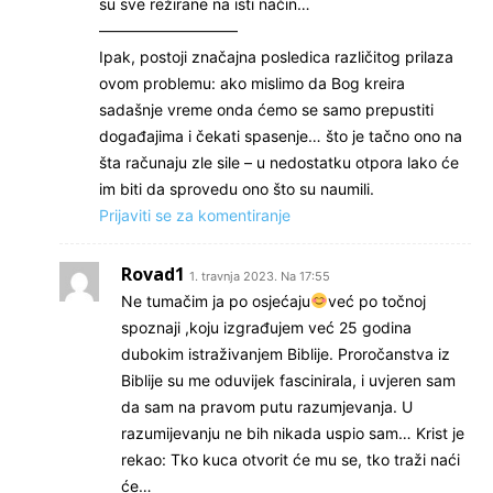
su sve režirane na isti način…
—————————
Ipak, postoji značajna posledica različitog prilaza
ovom problemu: ako mislimo da Bog kreira
sadašnje vreme onda ćemo se samo prepustiti
događajima i čekati spasenje… što je tačno ono na
šta računaju zle sile – u nedostatku otpora lako će
im biti da sprovedu ono što su naumili.
Prijaviti se za komentiranje
Rovad1
1. travnja 2023. Na 17:55
Ne tumačim ja po osjećaju
već po točnoj
spoznaji ,koju izgrađujem već 25 godina
dubokim istraživanjem Biblije. Proročanstva iz
Biblije su me oduvijek fascinirala, i uvjeren sam
da sam na pravom putu razumjevanja. U
razumijevanju ne bih nikada uspio sam… Krist je
rekao: Tko kuca otvorit će mu se, tko traži naći
će…