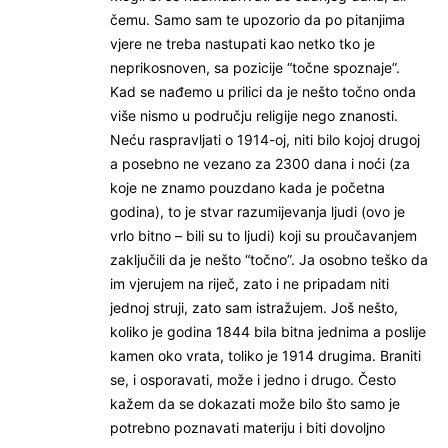
čemu. Samo sam te upozorio da po pitanjima
vjere ne treba nastupati kao netko tko je
neprikosnoven, sa pozicije “točne spoznaje”.
Kad se nađemo u prilici da je nešto točno onda
više nismo u području religije nego znanosti.
Neću raspravljati o 1914-oj, niti bilo kojoj drugoj
a posebno ne vezano za 2300 dana i noći (za
koje ne znamo pouzdano kada je početna
godina), to je stvar razumijevanja ljudi (ovo je
vrlo bitno – bili su to ljudi) koji su proučavanjem
zaključili da je nešto “točno”. Ja osobno teško da
im vjerujem na riječ, zato i ne pripadam niti
jednoj struji, zato sam istražujem. Još nešto,
koliko je godina 1844 bila bitna jednima a poslije
kamen oko vrata, toliko je 1914 drugima. Braniti
se, i osporavati, može i jedno i drugo. Često
kažem da se dokazati može bilo što samo je
potrebno poznavati materiju i biti dovoljno