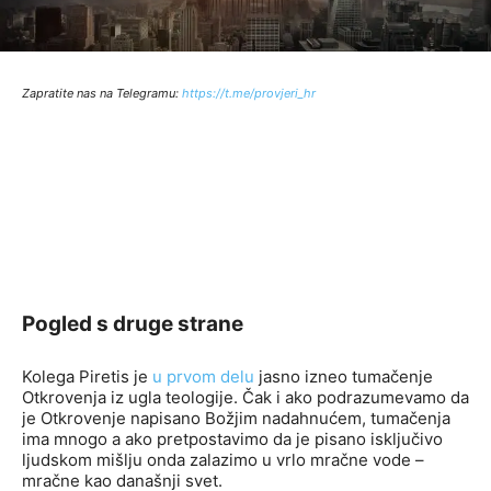
Zapratite nas na Telegramu:
http
s://t.me/provjeri_hr
Pogled s druge strane
Kolega Piretis je
u prvom delu
jasno izneo tumačenje
Otkrovenja iz ugla teologije. Čak i ako podrazumevamo da
je Otkrovenje napisano Božjim nadahnućem, tumačenja
ima mnogo a ako pretpostavimo da je pisano isključivo
ljudskom mišlju onda zalazimo u vrlo mračne vode –
mračne kao današnji svet.