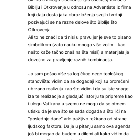
Bibliju i Otkrovenje u odnosu na Adventiste iz filma
koji daju dosta jaka obrazloženja svojih tvrdnji
pozivajući se na razne delove što Biblije što
Otkrovenja.
Ali to ne znači da ti nisi u pravu jer je sve to pisano
simbolikom (zato nauku mnogo više volim – kad
nešto kaže tačno znaš na šta misli) a materijala je
dovoljno za pravljenje raznih kombinacija.
Ja sam pošao više sa logičkog nego teološkog
stanovišta: vidim da se događaji koji su prorečeni
ubrzano realizuju kao što vidim i da su iste snage
iza te realizacije a gledajući istoriju te pripreme kao
i ulogu Vatikana u svemu ne mogu da se otmem
utisku da je sve što se sada događa a što liči na
“poslednje dane” vrlo pažljivo režirano od strane
ljudskog faktora. Da je u pitanju samo ova agenda
još bi mogao da budem u dilemi ali kako vidim da