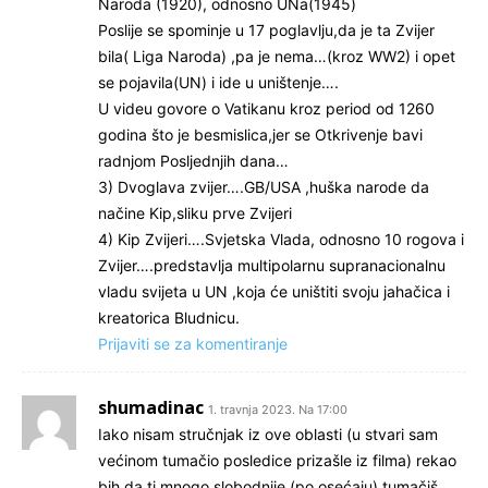
Naroda (1920), odnosno UNa(1945)
Poslije se spominje u 17 poglavlju,da je ta Zvijer
bila( Liga Naroda) ,pa je nema…(kroz WW2) i opet
se pojavila(UN) i ide u uništenje….
U videu govore o Vatikanu kroz period od 1260
godina što je besmislica,jer se Otkrivenje bavi
radnjom Posljednjih dana…
3) Dvoglava zvijer….GB/USA ,huška narode da
načine Kip,sliku prve Zvijeri
4) Kip Zvijeri….Svjetska Vlada, odnosno 10 rogova i
Zvijer….predstavlja multipolarnu supranacionalnu
vladu svijeta u UN ,koja će uništiti svoju jahačica i
kreatorica Bludnicu.
Prijaviti se za komentiranje
shumadinac
1. travnja 2023. Na 17:00
Iako nisam stručnjak iz ove oblasti (u stvari sam
većinom tumačio posledice prizašle iz filma) rekao
bih da ti mnogo slobodnije (po osećaju) tumačiš