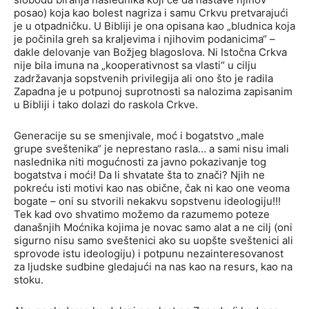
posao) koja kao bolest nagriza i samu Crkvu pretvarajući
je u otpadničku. U Bibliji je ona opisana kao „bludnica koja
je počinila greh sa kraljevima i njihovim podanicima“ –
dakle delovanje van Božjeg blagoslova. Ni Istočna Crkva
nije bila imuna na „kooperativnost sa vlasti“ u cilju
zadržavanja sopstvenih privilegija ali ono što je radila
Zapadna je u potpunoj suprotnosti sa nalozima zapisanim
u Bibliji i tako dolazi do raskola Crkve.
Generacije su se smenjivale, moć i bogatstvo „male
grupe sveštenika“ je neprestano rasla… a sami nisu imali
naslednika niti mogućnosti za javno pokazivanje tog
bogatstva i moći! Da li shvatate šta to znači? Njih ne
pokreću isti motivi kao nas obične, čak ni kao one veoma
bogate – oni su stvorili nekakvu sopstvenu ideologiju!!!
Tek kad ovo shvatimo možemo da razumemo poteze
današnjih Moćnika kojima je novac samo alat a ne cilj (oni
sigurno nisu samo sveštenici ako su uopšte sveštenici ali
sprovode istu ideologiju) i potpunu nezainteresovanost
za ljudske sudbine gledajući na nas kao na resurs, kao na
stoku.