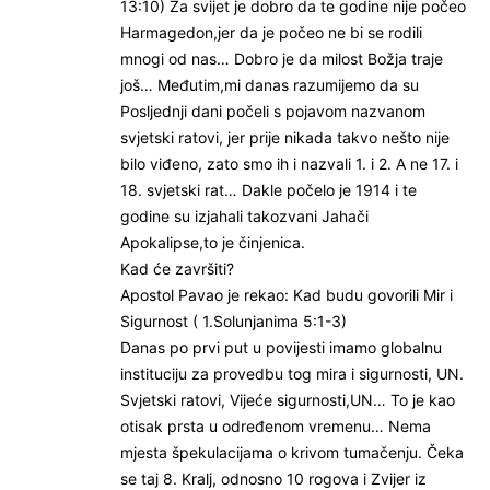
13:10) Za svijet je dobro da te godine nije počeo
Harmagedon,jer da je počeo ne bi se rodili
mnogi od nas… Dobro je da milost Božja traje
još… Međutim,mi danas razumijemo da su
Posljednji dani počeli s pojavom nazvanom
svjetski ratovi, jer prije nikada takvo nešto nije
bilo viđeno, zato smo ih i nazvali 1. i 2. A ne 17. i
18. svjetski rat… Dakle počelo je 1914 i te
godine su izjahali takozvani Jahači
Apokalipse,to je činjenica.
Kad će završiti?
Apostol Pavao je rekao: Kad budu govorili Mir i
Sigurnost ( 1.Solunjanima 5:1-3)
Danas po prvi put u povijesti imamo globalnu
instituciju za provedbu tog mira i sigurnosti, UN.
Svjetski ratovi, Vijeće sigurnosti,UN… To je kao
otisak prsta u određenom vremenu… Nema
mjesta špekulacijama o krivom tumačenju. Čeka
se taj 8. Kralj, odnosno 10 rogova i Zvijer iz