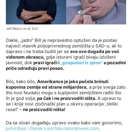
Jeff Bezos vs dr. Evil
Dakle, „jadni“ Bill je nepravedno optužen da je postao
najveći vlasnik poljoprivrednog zemljišta u SAD-u, ali to
zapravo i ne treba čuditi jer se
sve ovo događa po već
viđenom obrascu,
gdje istureni igrači bivaju izloženi
javnosti, dok
pravi igrači i
„gospodari iz sjene“
u pozadini
priče odrađuju pravi posao.
Bilo, kako bilo,
Amerikance je jako počela brinuti
kupovina zemlje od strane milijardera,
a prije svega zato
što novi feudalci mogu s kupljenim zemljištem raditi što
ih je god volja,
pa čak i ne proizvoditi ništa.
A upravo tu
se i krije novi zločinački plan u okviru operacije „Veliki
reset“ –
ne proizvoditi ništa!
Da se stvari događaju upravo ovako kako vam govorimo,
potvrđuje i članak s portala naturalnews.com,