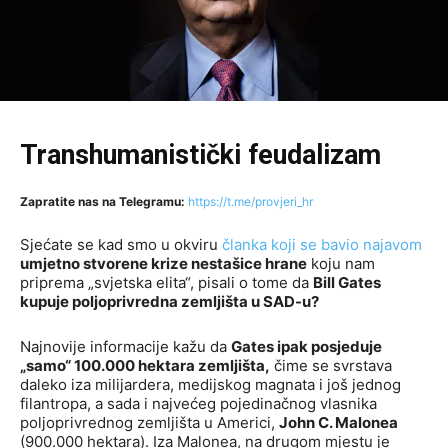
Transhumanistički feudalizam
Zapratite nas na Telegramu:
https://t.me/provjeri_hr
Sjećate se kad smo u okviru
članka koji se bavio najavom
umjetno stvorene krize nestašice hrane
koju nam
priprema „svjetska elita“, pisali o tome da
Bill Gates
kupuje poljoprivredna zemljišta u SAD-u?
Najnovije informacije kažu da
Gates ipak posjeduje
„samo“ 100.000 hektara zemljišta,
čime se svrstava
daleko iza milijardera, medijskog magnata i još jednog
filantropa, a sada i najvećeg pojedinačnog vlasnika
poljoprivrednog zemljišta u Americi,
John C. Malonea
(900.000 hektara). Iza Malonea, na drugom mjestu je