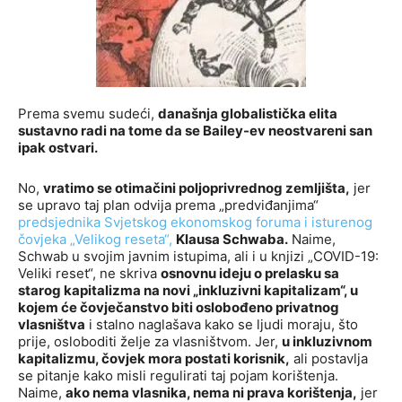
Prema svemu sudeći,
današnja globalistička elita
sustavno radi na tome da se Bailey-ev neostvareni san
ipak ostvari.
No,
vratimo se otimačini poljoprivrednog zemljišta,
jer
se upravo taj plan odvija prema „predviđanjima“
predsjednika Svjetskog ekonomskog foruma i isturenog
čovjeka „Velikog reseta“,
Klausa Schwaba.
Naime,
Schwab u svojim javnim istupima, ali i u knjizi „COVID-19:
Veliki reset“, ne skriva
osnovnu ideju o prelasku sa
starog kapitalizma na novi „inkluzivni kapitalizam“, u
kojem će čovječanstvo biti oslobođeno privatnog
vlasništva
i stalno naglašava kako se ljudi moraju, što
prije, osloboditi želje za vlasništvom. Jer,
u inkluzivnom
kapitalizmu, čovjek mora postati korisnik,
ali postavlja
se pitanje kako misli regulirati taj pojam korištenja.
Naime,
ako nema vlasnika, nema ni prava korištenja,
jer