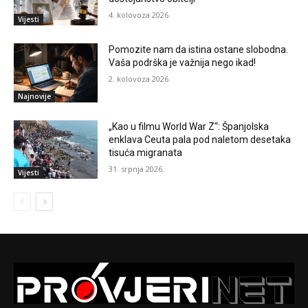
4. kolovoza 2026.
Vijesti
Pomozite nam da istina ostane slobodna.
Vaša podrška je važnija nego ikad!
2. kolovoza 2026.
Najnovije
„Kao u filmu World War Z“: Španjolska
enklava Ceuta pala pod naletom desetaka
tisuća migranata
31. srpnja 2026.
Vijesti