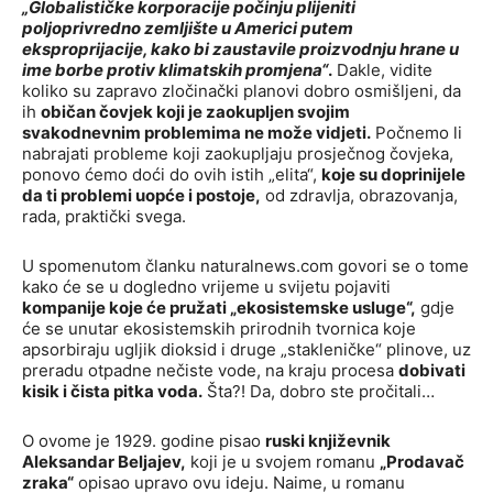
„Globalističke korporacije počinju plijeniti
poljoprivredno zemljište u Americi putem
eksproprijacije, kako bi zaustavile proizvodnju hrane u
ime borbe protiv klimatskih promjena“
.
Dakle, vidite
koliko su zapravo zločinački planovi dobro osmišljeni, da
ih
običan čovjek koji je zaokupljen svojim
svakodnevnim problemima ne može vidjeti.
Počnemo li
nabrajati probleme koji zaokupljaju prosječnog čovjeka,
ponovo ćemo doći do ovih istih „elita“,
koje su doprinijele
da ti problemi uopće i postoje,
od zdravlja, obrazovanja,
rada, praktički svega.
U spomenutom članku naturalnews.com govori se o tome
kako će se u dogledno vrijeme u svijetu pojaviti
kompanije koje će pružati „ekosistemske usluge“,
gdje
će se unutar ekosistemskih prirodnih tvornica koje
apsorbiraju ugljik dioksid i druge „stakleničke“ plinove, uz
preradu otpadne nečiste vode, na kraju procesa
dobivati
kisik i čista pitka voda.
Šta?! Da, dobro ste pročitali…
O ovome je 1929. godine pisao
ruski književnik
Aleksandar Beljajev,
koji je u svojem romanu
„Prodavač
zraka“
opisao upravo ovu ideju. Naime, u romanu