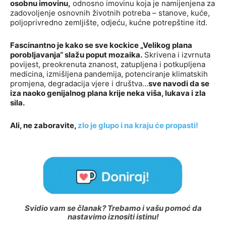
osobnu imovinu,
odnosno imovinu koja je namijenjena za
zadovoljenje osnovnih životnih potreba – stanove, kuće,
poljoprivredno zemljište, odjeću, kućne potrepštine itd.
Fascinantno je kako se sve kockice „Velikog plana
porobljavanja“ slažu poput mozaika.
Skrivena i izvrnuta
povijest, preokrenuta znanost, zatupljena i potkupljena
medicina, izmišljena pandemija, potenciranje klimatskih
promjena, degradacija vjere i društva…
sve navodi da se
iza naoko genijalnog plana krije neka viša, lukava i zla
sila.
Ali, ne zaboravite,
zlo je glupo i na kraju će propasti!
Svidio vam se članak? Trebamo i vašu pomoć da
nastavimo iznositi istinu!