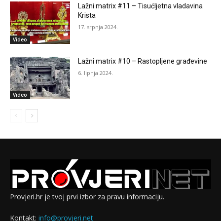
Lažni matrix #11 – Tisućljetna vladavina
Krista
17. srpnja 2024.
Video
Lažni matrix #10 – Rastopljene građevine
6. lipnja 2024.
Video
Provjeri.hr je tvoj prvi izbor za pravu informaciju.
Kontakt:
info@provjeri.net