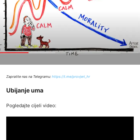
Zapratite nas na Telegramu:
http
s://t.me/provjeri_hr
Ubijanje uma
Pogledajte cijeli video: