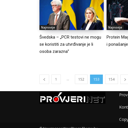
Najnovije
Najnovije
Švedska – „PCR testovi ne mogu
Protein Ma
se koristiti za utvrđivanje je li
i ponašanj
osoba zarazna”
...
1
152
153
154
Provj
Kont
Copy