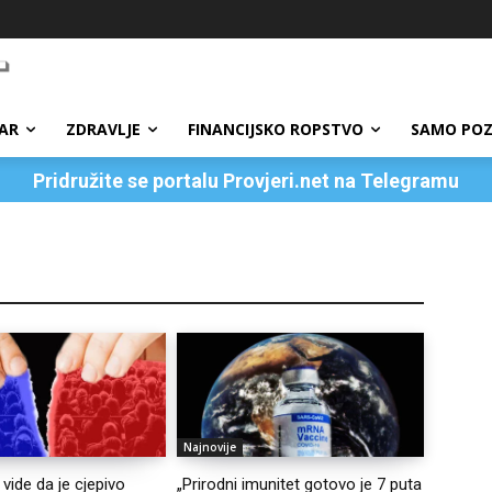
AR
ZDRAVLJE
FINANCIJSKO ROPSTVO
SAMO POZ
Pridružite se portalu Provjeri.net na Telegramu
Najnovije
 vide da je cjepivo
„Prirodni imunitet gotovo je 7 puta