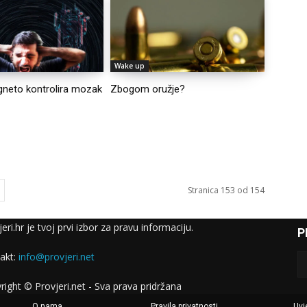
Wake up
gneto kontrolira mozak
Zbogom oružje?
e
Stranica 153 od 154
eri.hr je tvoj prvi izbor za pravu informaciju.
P
akt:
info@provjeri.net
right © Provjeri.net - Sva prava pridržana
O nama
Pravila privatnosti
Uvje