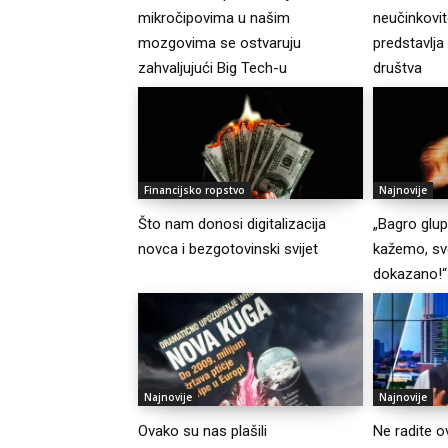
mikročipovima u našim
neučinkovito
mozgovima se ostvaruju
predstavlja
zahvaljujući Big Tech-u
društva
Financijsko ropstvo
Najnovije
Što nam donosi digitalizacija
„Bagro glu
novca i bezgotovinski svijet
kažemo, sv
dokazano!“
Najnovije
Najnovije
Ovako su nas plašili
Ne radite o