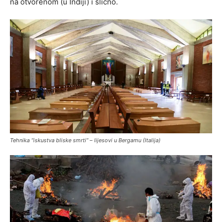
na otvorenom (u Indiji) i slično.
Tehnika “iskustva bliske smrti” – lijesovi u Bergamu (Italija)