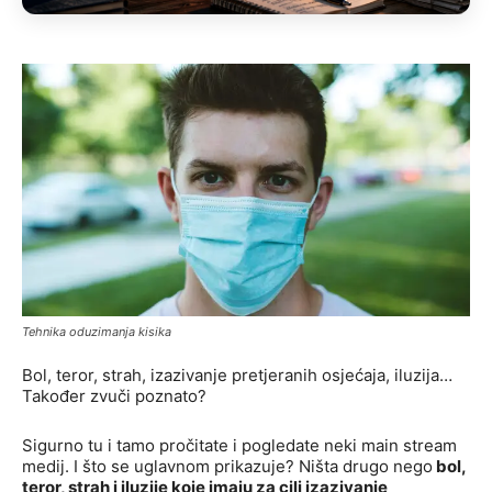
Tehnika oduzimanja kisika
Bol, teror, strah, izazivanje pretjeranih osjećaja, iluzija…
Također zvuči poznato?
Sigurno tu i tamo pročitate i pogledate neki main stream
medij. I što se uglavnom prikazuje? Ništa drugo nego
bol,
teror, strah i iluzije koje imaju za cilj izazivanje