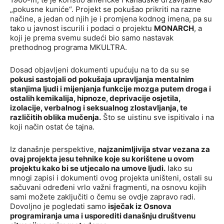
„pokusne kuniće“. Projekt se pokušao prikriti na razne
načine, a jedan od njih je i promjena kodnog imena, pa su
tako u javnost iscurili i podaci o projektu
MONARCH
, a
koji je prema svemu sudeći bio samo nastavak
prethodnog programa MKULTRA.
Dosad objavljeni dokumenti upućuju na to da su se
pokusi sastojali od pokušaja upravljanja mentalnim
stanjima ljudi i mijenjanja funkcije mozga putem droga i
ostalih kemikalija, hipnoze, deprivacije osjetila,
izolacije, verbalnog i seksualnog zlostavljanja, te
različitih oblika mučenja.
Što se uistinu sve ispitivalo i na
koji način ostat će tajna.
Iz današnje perspektive,
najzanimljivija stvar vezana za
ovaj projekta jesu tehnike koje su korištene u ovom
projektu kako bi se utjecalo na umove ljudi.
Iako su
mnogi zapisi i dokumenti ovog projekta uništeni, ostali su
sačuvani određeni vrlo važni fragmenti, na osnovu kojih
sami možete zaključiti o čemu se ovdje zapravo radi.
Dovoljno je pogledati samo
isječak iz Osnova
programiranja uma i usporediti današnju društvenu