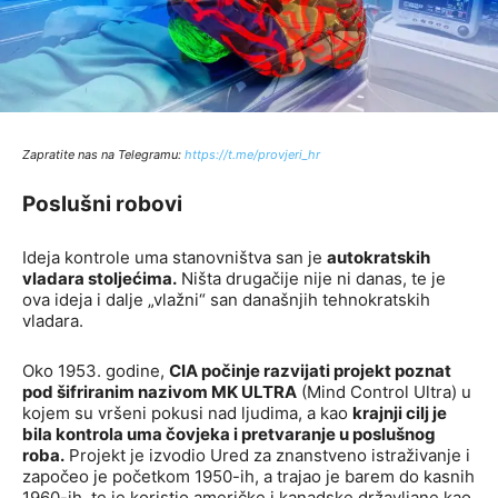
Zapratite nas na Telegramu:
http
s://t.me/provjeri_hr
Poslušni robovi
Ideja kontrole uma stanovništva san je
autokratskih
vladara stoljećima.
Ništa drugačije nije ni danas, te je
ova ideja i dalje „vlažni“ san današnjih tehnokratskih
vladara.
Oko 1953. godine,
CIA počinje razvijati projekt poznat
pod šifriranim nazivom MK ULTRA
(Mind Control Ultra) u
kojem su vršeni pokusi nad ljudima, a kao
krajnji cilj je
bila kontrola uma čovjeka i pretvaranje u poslušnog
roba.
Projekt je izvodio Ured za znanstveno istraživanje i
započeo je početkom 1950-ih, a trajao je barem do kasnih
1960-ih, te je koristio američke i kanadske državljane kao