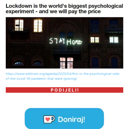
https://www.weforum.org/agenda/2020/04/this-is-the-psychological-side-
of-the-covid-19-pandemic-that-were-ignoring/
P O D I J E L I !