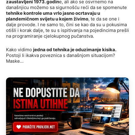
zaustavljeni 1973. godin
e, ali ako se osvrnemo na
današnjicu možemo sa sigurnošću reći da se spomenute
tehnike kontrole uma vrlo jasno ocrtavaju u
plandemičnom svijetu u kojem živimo
, te da se one i
dalje provode. I ne samo to, čini se kao da su u pokusima
otišli i korak dalje, te su s ispitivanja na pojedincima prešli
na programiranje cjelokupnog pučanstva.
Kako vidimo
jedna od tehnika je oduzimanje kisika.
Postoji li ikakva poveznica s današnjom situacijom?
Maske…