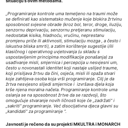
situaciju s ovim metodama.
„Programiranje kontrole uma temeljeno na traumi može
se definirati kao sistematsko mučenje koje blokira žrtvinu
sposobnost svjesne obrade (kroz bol, teror, droge, iluziju,
senzornu deprivaciju, senzornu pretjeranu stimulaciju,
nedostatak kisika, hladnoću, vrućinu, neprestanu
promjenu priče ili aktivnosti, stimulaciju mozga , a često i
iskustva bliska smrti), a zatim korištenje sugestije i/ili
klasičnog i operativnog uvjetovanja (u skladu s
uspostavljenim principima modifikacije ponašanja) za
usađivanje misli, smjernica i percepcija u nesvjesni um,
često u novonastali identitet koji nastaje uslijed traume,
koji prisiljava žrtvu da čini, osjeća, misli ili opaža stvari
koje zahtijeva osoba koja vrši programiranje. Cilj je da
žrtva nesvjesno slijedi smjernice i izvršava djela koja
krše njena moralna načela. Programiranje kontrole uma
oslanja se na sposobnost žrtve da se razdvoji, što
omogućuje stvaranje novih ličnosti koje će „zadržati“ i
„sakriti“ programiranje. Već disocijativna djeca glavni su
„kandidati“ za programiranje “.
Javnosti je rečeno da su projekti MKULTRA i MONARCH