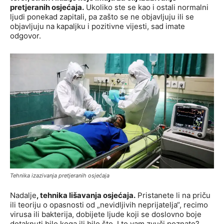
pretjeranih osjećaja.
Ukoliko ste se kao i ostali normalni
ljudi ponekad zapitali, pa zašto se ne objavljuju ili se
objavljuju na kapaljku i pozitivne vijesti, sad imate
odgovor.
Tehnika izazivanja pretjeranih osjećaja
Nadalje
, tehnika lišavanja osjećaja.
Pristanete li na priču
ili teoriju o opasnosti od „nevidljivih neprijatelja“, recimo
virusa ili bakterija, dobijete ljude koji se doslovno boje
dotaknuti bilo koga ili bilo što. I to vam zvuči poznato?