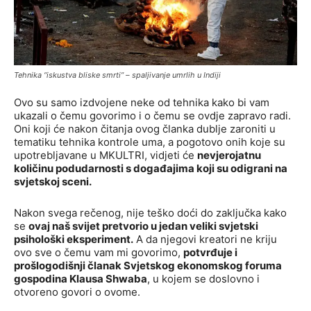
Tehnika “iskustva bliske smrti” – spaljivanje umrlih u Indiji
Ovo su samo izdvojene neke od tehnika kako bi vam
ukazali o čemu govorimo i o čemu se ovdje zapravo radi.
Oni koji će nakon čitanja ovog članka dublje zaroniti u
tematiku tehnika kontrole uma, a pogotovo onih koje su
upotrebljavane u MKULTRI, vidjeti će
nevjerojatnu
količinu podudarnosti s događajima koji su odigrani na
svjetskoj sceni.
Nakon svega rečenog, nije teško doći do zaključka kako
se
ovaj naš svijet pretvorio u jedan veliki svjetski
psihološki eksperiment.
A da njegovi kreatori ne kriju
ovo sve o čemu vam mi govorimo,
potvrđuje i
prošlogodišnji članak Svjetskog ekonomskog foruma
gospodina Klausa Shwaba
, u kojem se doslovno i
otvoreno govori o ovome.