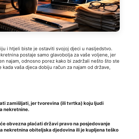
 i htjeli biste je ostaviti svojoj djeci u nasljedstvo.
retnina postaje samo glavobolja za vaše voljene, jer
jen najam, odnosno porez kako bi zadržali nešto što ste
je kada vaša djeca dobiju račun za najam od države,
 zamišljati, jer tvorevina (ili tvrtka) koju ljudi
a nekretnine.
 će obvezna plaćati državi pravo na posjedovanje
 ta nekretnina obiteljska djedovina ili je kupljena teško