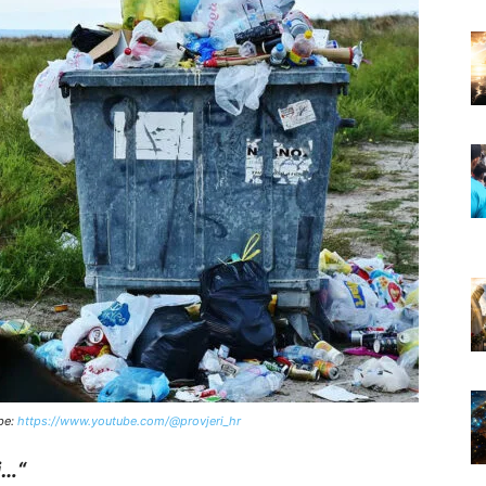
be:
https://www.youtube.com/@provjeri_hr
i…“