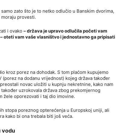
samo zato što je to netko odlučio u Banskim dvorima,
 moraju provesti.
zati i ovako
– država je upravo odlučila početi vam
 – oteti vam vaše vlasništvo i jednostavno ga pripisati
 dio kroz porez na dohodak. S tom plaćom kupujemo
DV (porez na dodanu vrijednost) kojeg država također
preostali novac uložiti u kupnju nekretnine, kako nam
 je također uzrokovala država zbog prekomjernog
 žele oporezovati i taj dio imovine.
h stopa poreznog opterećenja u Europskoj uniji, ali
a kako bi ona trebala biti još veća.
u vodu