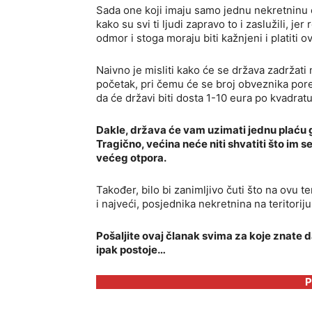
Sada one koji imaju samo jednu nekretninu o
kako su svi ti ljudi zapravo to i zaslužili, je
odmor i stoga moraju biti kažnjeni i platiti o
Naivno je misliti kako će se država zadržati
početak, pri čemu će se broj obveznika pore
da će državi biti dosta 1-10 eura po kvadratu
Dakle, država će vam uzimati jednu plaću g
Tragično, većina neće niti shvatiti što im s
većeg otpora.
Također, bilo bi zanimljivo čuti što na ovu t
i najveći, posjednika nekretnina na teritoriju
Pošaljite ovaj članak svima za koje znate 
ipak postoje…
P