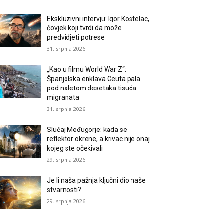
Ekskluzivni intervju: Igor Kostelac,
čovjek koji tvrdi da može
predvidjeti potrese
31. srpnja 2026.
„Kao u filmu World War Z“:
Španjolska enklava Ceuta pala
pod naletom desetaka tisuća
migranata
31. srpnja 2026.
Slučaj Međugorje: kada se
reflektor okrene, a krivac nije onaj
kojeg ste očekivali
29. srpnja 2026.
Je li naša pažnja ključni dio naše
stvarnosti?
29. srpnja 2026.