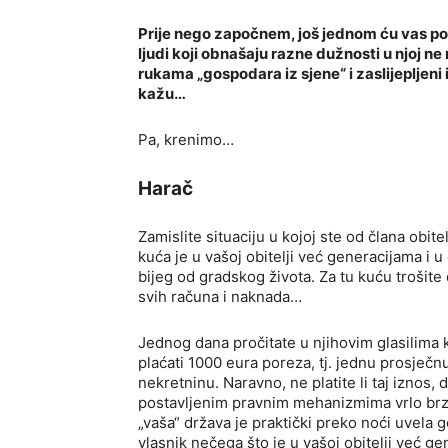
Prije nego započnem, još jednom ću vas pod
ljudi koji obnašaju razne dužnosti u njoj n
rukama „gospodara iz sjene“ i zaslijepljeni 
kažu…
Pa, krenimo…
Harač
Zamislite situaciju u kojoj ste od člana obitel
kuća je u vašoj obitelji već generacijama i
bijeg od gradskog života. Za tu kuću trošite
svih računa i naknada…
Jednog dana pročitate u njihovim glasilima 
plaćati 1000 eura poreza, tj. jednu prosječnu
nekretninu. Naravno, ne platite li taj iznos
postavljenim pravnim mehanizmima vrlo brzo
„vaša“ država je praktički preko noći uvela 
vlasnik nečega što je u vašoj obitelji već g