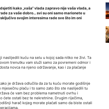
sjetiti kako „vaša“ vlada zapravo nije vaša vlada, a
e rade za vaše dobro… svi su oni samo marionete u
isključivo svojim interesima rade sve što im oni
ji naslijedili kuću na selu u kojoj sada nitko ne živi. Ta
 u ovom trenutku vam služi samo za povremeni odmor i
 dosta novca na njeno održavanje, kao i za plaćanje
kako je država odlučila da za tu kuću morate godišnje
 mjesečnu plaću i to samo zato što ste naslijedili tu
, država će vam bez problema nametnuti ovrhu i
 ćete ostati bez te nekretnine. Drugim riječima,
godišnji harač kojeg morate plaćati samo da biste ostali
eneracijama.