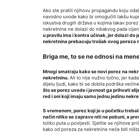
Ako ste pratili njihovu propagandu koju oda
navodno uvode kako bi omogućili lakšu kupn
iskustva drugih država u kojima takav pore
nekretnine ne dolazi do nikakvog pada cije
u pravilu ima i kontra učinak, jer dolazi do
nekretnina prebacuju trošak ovog poreza 
Briga me, to se ne odnosi na mene
Mnogi smatraju kako se novi porez na nekre
nekretninu.
Ali to nije nužno točno, jer ka
dijelu ljudi, kako bi se dobila podrška većin
što se porez uvede i javnost ga prihvati slij
red i oni koji imaju samo jednu jedinu nekre
S vremenom, porez koji je u početku trebala
način nitko se zapravo niti ne pobuni, a pr
toliko puta u povijesti. Sjetite se njihove p
kako od poreza za nekretnine neće biti ništ