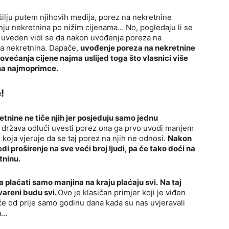
šilju putem njihovih medija, porez na nekretnine
ju nekretnina po nižim cijenama… No, pogledaju li se
z uveden vidi se da nakon uvođenja poreza na
na nekretnina. Dapače,
uvođenje poreza na nekretnine
 povećanja cijene najma uslijed toga što vlasnici više
na najmoprimce.
!
tnine ne tiče njih jer posjeduju samo jednu
da država odluči uvesti porez ona ga prvo uvodi manjem
e koja vjeruje da se taj porez na njih ne odnosi.
Nakon
edi proširenje na sve veći broj ljudi, pa će tako doći na
tninu.
 plaćati samo manjina na kraju plaćaju svi.
Na taj
evareni budu svi.
Ovo je klasičan primjer koji je viđen
riče od prije samo godinu dana kada su nas uvjeravali
a…