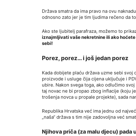
Država smatra da ima pravo na ovu naknadu 
odnosno zato jer je tim ljudima rečeno da to
Ako ste ljubitelj parafraza, možemo to prika
iznajmljivati vaše nekretnine ili ako hoćete
sebi!
Porez, porez… i još jedan porez
Kada dobijete plaću država uzme sebi svoj
proizvode i usluge čija cijena uključuje i P
ubire. Nakon svega toga, ako odlučimo svoj 
taj novac ne bi propao zbog inflacije (koju
trošenja novca u propale projekte), sada nam
Republika Hrvatska već ima jednu od najveći
„naša“ država s tim nije zadovoljna već smatr
Njihova priča (za malu djecu) pada 