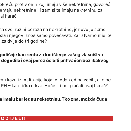
kreću protiv onih koji imaju više nekretnina, govoreći
r rentaju nekretnine ili zamislite imaju nekretninu za
vaj harač.
 na ovoj razini poreza na nekretnine, jer ovo je samo
za i njegov iznos samo povećavati. Zar stvarno mislite
 za dvije do tri godine?
odišnje kao rentu za korištenje vašeg vlasništva!
e dogodilo i ovaj porez će biti prihvaćen bez ikakvog
emu kažu iz institucije koja je jedan od najvećih, ako ne
 RH – katolička crkva. Hoće li i oni plaćati ovaj harač?
da imaju bar jednu nekretninu. Tko zna, možda čuda
 O D I J E L I !