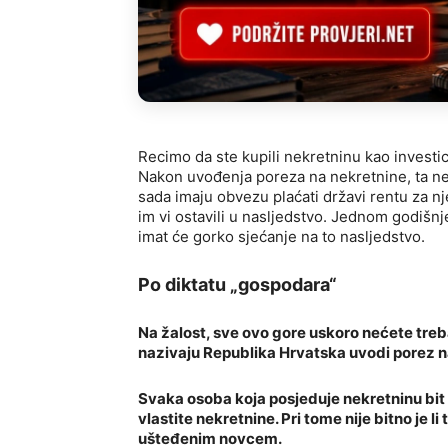
Recimo da ste kupili nekretninu kao investiciju
Nakon uvođenja poreza na nekretnine, ta nek
sada imaju obvezu plaćati državi rentu za n
im vi ostavili u nasljedstvo. Jednom godišn
imat će gorko sjećanje na to nasljedstvo.
Po diktatu „gospodara“
Na žalost, sve ovo gore uskoro nećete trebati
nazivaju Republika Hrvatska uvodi porez n
Svaka osoba koja posjeduje nekretninu bit
vlastite nekretnine. Pri tome nije bitno je li
ušteđenim novcem.