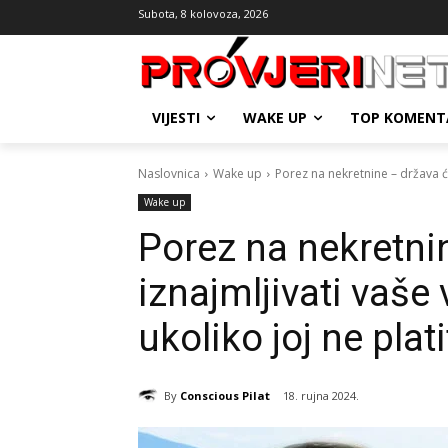
Subota, 8 kolovoza, 2026
VIJESTI
WAKE UP
TOP KOMENT
Naslovnica
Wake up
Porez na nekretnine – država će
Wake up
Porez na nekretni
iznajmljivati vaše 
ukoliko joj ne plati
By
Conscious Pilat
18. rujna 2024.