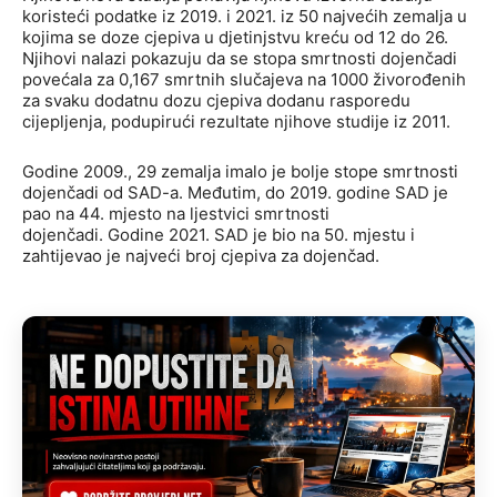
koristeći podatke iz 2019. i 2021. iz 50 najvećih zemalja u
kojima se doze cjepiva u djetinjstvu kreću od 12 do 26.
Njihovi nalazi pokazuju da se stopa smrtnosti dojenčadi
povećala za 0,167 smrtnih slučajeva na 1000 živorođenih
za svaku dodatnu dozu cjepiva dodanu rasporedu
cijepljenja, podupirući rezultate njihove studije iz 2011.
Godine 2009., 29 zemalja imalo je bolje stope smrtnosti
dojenčadi od SAD-a. Međutim, do 2019. godine SAD je
pao na 44. mjesto na ljestvici smrtnosti
dojenčadi. Godine 2021. SAD je bio na 50. mjestu i
zahtijevao je najveći broj cjepiva za dojenčad.