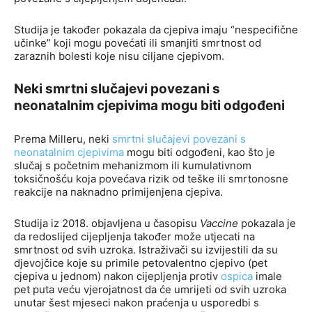
Studija je također pokazala da cjepiva imaju “nespecifične
učinke” koji mogu povećati ili smanjiti smrtnost od
zaraznih bolesti koje nisu ciljane cjepivom.
Neki smrtni slučajevi povezani s
neonatalnim cjepivima mogu biti odgođeni
Prema Milleru, neki
smrtni slučajevi povezani s
neonatalnim cjepivima
mogu biti odgođeni, kao što je
slučaj s početnim mehanizmom ili kumulativnom
toksičnošću koja povećava rizik od teške ili smrtonosne
reakcije na naknadno primijenjena cjepiva.
Studija iz 2018. objavljena u časopisu
Vaccine
pokazala je
da redoslijed cijepljenja također može utjecati na
smrtnost od svih uzroka. Istraživači su izvijestili da su
djevojčice koje su primile petovalentno cjepivo (pet
cjepiva u jednom) nakon cijepljenja protiv
ospica
imale
pet puta veću vjerojatnost da će umrijeti od svih uzroka
unutar šest mjeseci nakon praćenja u usporedbi s