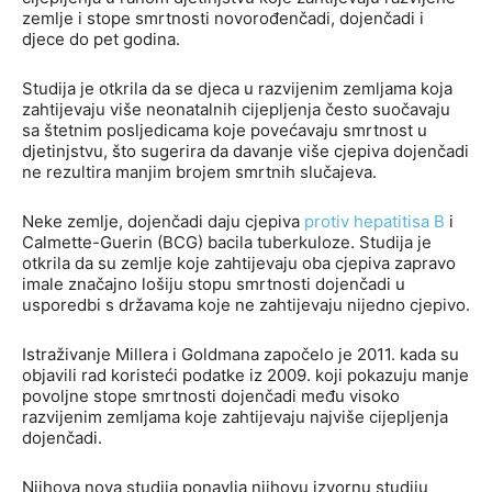
zemlje i stope smrtnosti novorođenčadi, dojenčadi i
djece do pet godina.
Studija je otkrila da se djeca u razvijenim zemljama koja
zahtijevaju više neonatalnih cijepljenja često suočavaju
sa štetnim posljedicama koje povećavaju smrtnost u
djetinjstvu, što sugerira da davanje više cjepiva dojenčadi
ne rezultira manjim brojem smrtnih slučajeva.
Neke zemlje, dojenčadi daju cjepiva
protiv hepatitisa B
i
Calmette-Guerin (BCG) bacila tuberkuloze. Studija je
otkrila da su zemlje koje zahtijevaju oba cjepiva zapravo
imale značajno lošiju stopu smrtnosti dojenčadi u
usporedbi s državama koje ne zahtijevaju nijedno cjepivo.
Istraživanje Millera i Goldmana započelo je 2011. kada su
objavili rad koristeći podatke iz 2009. koji pokazuju manje
povoljne stope smrtnosti dojenčadi među visoko
razvijenim zemljama koje zahtijevaju najviše cijepljenja
dojenčadi.
Njihova nova studija ponavlja njihovu izvornu studiju