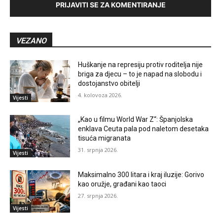
PRIJAVITI SE ZA KOMENTIRANJE
VEZANO
Huškanje na represiju protiv roditelja nije
briga za djecu – to je napad na slobodu i
dostojanstvo obitelji
4. kolovoza 2026.
Vijesti
„Kao u filmu World War Z“: Španjolska
enklava Ceuta pala pod naletom desetaka
tisuća migranata
31. srpnja 2026.
Vijesti
Maksimalno 300 litara i kraj iluzije: Gorivo
kao oružje, građani kao taoci
27. srpnja 2026.
Vijesti