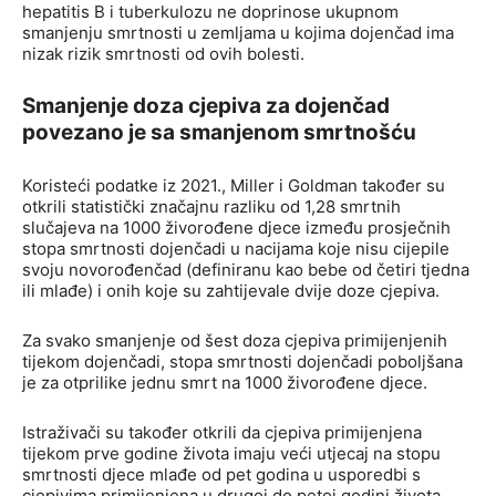
hepatitis B i tuberkulozu ne doprinose ukupnom
smanjenju smrtnosti u zemljama u kojima dojenčad ima
nizak rizik smrtnosti od ovih bolesti.
Smanjenje doza cjepiva za dojenčad
povezano je sa smanjenom smrtnošću
Koristeći podatke iz 2021., Miller i Goldman također su
otkrili statistički značajnu razliku od 1,28 smrtnih
slučajeva na 1000 živorođene djece između prosječnih
stopa smrtnosti dojenčadi u nacijama koje nisu cijepile
svoju novorođenčad (definiranu kao bebe od četiri tjedna
ili mlađe) i onih koje su zahtijevale dvije doze cjepiva.
Za svako smanjenje od šest doza cjepiva primijenjenih
tijekom dojenčadi, stopa smrtnosti dojenčadi poboljšana
je za otprilike jednu smrt na 1000 živorođene djece.
Istraživači su također otkrili da cjepiva primijenjena
tijekom prve godine života imaju veći utjecaj na stopu
smrtnosti djece mlađe od pet godina u usporedbi s
cjepivima primijenjena u drugoj do petoj godini života.