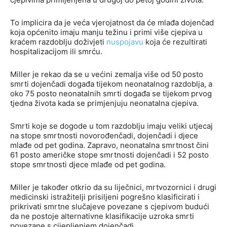
To implicira da je veća vjerojatnost da će mlađa dojenčad
koja općenito imaju manju težinu i primi više cjepiva u
kraćem razdoblju doživjeti
nuspojavu
koja će rezultirati
hospitalizacijom ili smrću.
Miller je rekao da se u većini zemalja više od 50 posto
smrti dojenčadi događa tijekom neonatalnog razdoblja, a
oko 75 posto neonatalnih smrti događa se tijekom prvog
tjedna života kada se primjenjuju neonatalna cjepiva.
Smrti koje se dogode u tom razdoblju imaju veliki utjecaj
na stope smrtnosti novorođenčadi, dojenčadi i djece
mlađe od pet godina. Zapravo, neonatalna smrtnost čini
61 posto američke stope smrtnosti dojenčadi i 52 posto
stope smrtnosti djece mlađe od pet godina.
Miller je također otkrio da su liječnici, mrtvozornici i drugi
medicinski istražitelji prisiljeni pogrešno klasificirati i
prikrivati ​​smrtne slučajeve povezane s cjepivom budući
da ne postoje alternativne klasifikacije uzroka smrti
povezane s cijepljenjem dojenčadi.