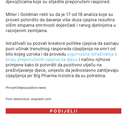
djevojčicama koje su slijedile preporučeni raspored.
Miller i Goldman rekli su da je 17 od 18 analiza koje su
proveli potvrdilo da davanje više doza cjepiva rezultira
višim stopama smrtnosti dojenčadi i ranog djetinjstva u
razvijenim zemljama.
Istraživači su pozvali kreatore politike cjepiva da saznaju
puni učinak trenutnog rasporeda cijepljenja na smrt od
bilo kojeg uzroka i da provedu
sigurnosna istraživanja o
broju preporučenih cjepiva za djecu
i načinu njihove
primjene kako bi potvrdili da pozitivno utječu na
preživljavanje djece, umjesto da jednostavno zahtijevaju
cijepljenja jer Big Pharma inzistira da su potrebna.
Provjeri/depopulation.news
Foto naslovnice: unsplash.com
P O D I J E L I !