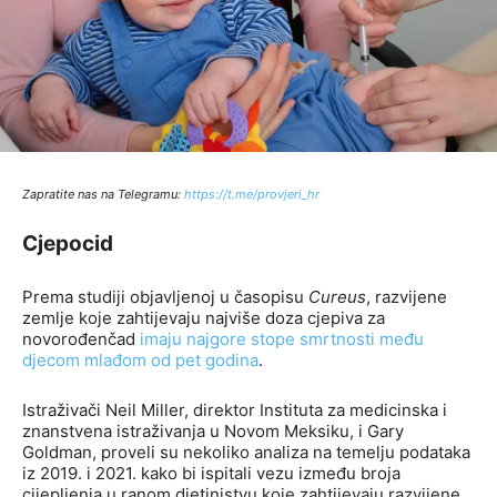
Zapratite nas na Telegramu:
http
s://t.me/provjeri_hr
Cjepocid
Prema studiji objavljenoj u časopisu
Cureus
, razvijene
zemlje koje zahtijevaju najviše doza cjepiva za
novorođenčad
imaju najgore stope smrtnosti među
djecom mlađom od pet godina
.
Istraživači Neil Miller, direktor Instituta za medicinska i
znanstvena istraživanja u Novom Meksiku, i Gary
Goldman, proveli su nekoliko analiza na temelju podataka
iz 2019. i 2021. kako bi ispitali vezu između broja
cijepljenja u ranom djetinjstvu koje zahtijevaju razvijene