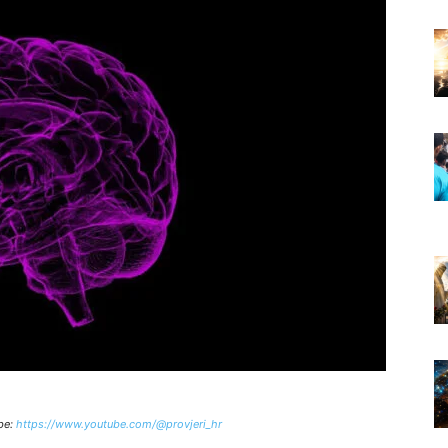
be:
https://www.youtube.com/@provjeri_hr
ze
two people fishing kayak
benetton outlet
van