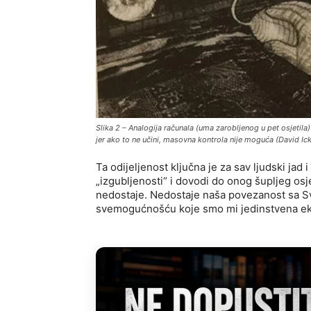
Slika 2 – Analogija računala (uma zarobljenog u pet osjetila) 
jer ako to ne učini, masovna kontrola nije moguća (
David Ick
Ta odijeljenost ključna je za sav ljudski jad i
„izgubljenosti“ i dovodi do onog šupljeg osj
nedostaje. Nedostaje naša povezanost sa Svim
svemogućnošću koje smo mi jedinstvena ek