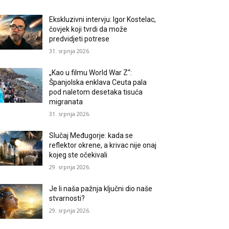
Ekskluzivni intervju: Igor Kostelac,
čovjek koji tvrdi da može
predvidjeti potrese
31. srpnja 2026.
„Kao u filmu World War Z“:
Španjolska enklava Ceuta pala
pod naletom desetaka tisuća
migranata
31. srpnja 2026.
Slučaj Međugorje: kada se
reflektor okrene, a krivac nije onaj
kojeg ste očekivali
29. srpnja 2026.
Je li naša pažnja ključni dio naše
stvarnosti?
29. srpnja 2026.