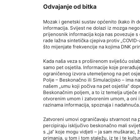
dutch cap
la milanesa borse
custom nfl je
Odvajanje od bitka
70 di sconto zalando
chillouts mütze
dr ai
Mozak i genetski sustav općenito (kako ih de
informacija. Svijest ne dolazi iz mozga neg
prijenosnik informacija koja nas povezuje s 
rade lažna sintetička cjepiva protiv „COVID-a
što mijenjate frekvencije na kojima DNK prim
Kada naša veza s proširenom sviješću oslabi 
samo pet osjetila. Informacije koje prerađuj
ograničenog izvora utemeljenog na pet osjet
Polje – Beskonačno ili Simulacijsko – ima na
našem „umu koji počiva na pet osjetila” do
Beskonačnim poljem, a to iz temelja utječe n
otvorenim umom i zatvorenim umom, a oni ima
razinama informacija, spoznaja i nadahnuća.
Zatvoreni umovi ograničavaju stvarnost na pet
percipiraju isključivo beskonačno mali svijet
s „ja“ koje mogu vidjeti – ja sam muškarac, žen
primanja, u tom i tom staležu, iz te i te kult