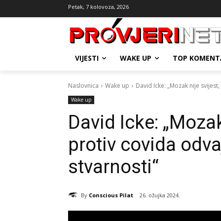
Petak, 7 kolovoza, 2026
VIJESTI
WAKE UP
TOP KOMENT
Naslovnica
Wake up
David Icke: „Mozak nije svijest,
Wake up
David Icke: „Mozak 
protiv covida odva
stvarnosti“
By
Conscious Pilat
26. ožujka 2024.