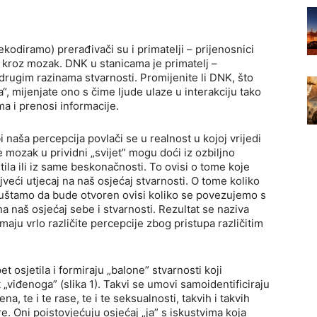
rsey
chillouts mütze
von dutch cap pink
borse y not al
r martens
faber castell buntstifte
donkey winkekatze
kodiramo) prerađivači su i primatelji – prijenosnici
o kroz mozak. DNK u stanicama je primatelj –
drugim razinama stvarnosti. Promijenite li DNK, što
“, mijenjate ono s čime ljude ulaze u interakciju tako
a i prenosi informacije.
naša percepcija povlači se u realnost u kojoj vrijedi
e mozak u prividni „svijet” mogu doći iz ozbiljno
ila ili iz same beskonačnosti. To ovisi o tome koje
jveći utjecaj na naš osjećaj stvarnosti. O tome koliko
puštamo da bude otvoren ovisi koliko se povezujemo s
a naš osjećaj sebe i stvarnosti. Rezultat se naziva
ju vrlo različite percepcije zbog pristupa različitim
 osjetila i formiraju „balone” stvarnosti koji
 „viđenoga” (slika 1). Takvi se umovi samoidentificiraju
a, te i te rase, te i te seksualnosti, takvih i takvih
ure. Oni poistovjećuju osjećaj „ja” s iskustvima koja