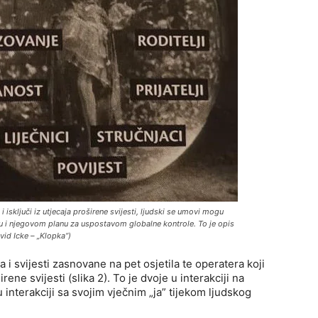
a i isključi iz utjecaja proširene svijesti, ljudski se umovi mogu
u i njegovom planu za uspostavom globalne kontrole. To je opis
vid Icke – „Klopka“)
a i svijesti zasnovane na pet osjetila te operatera koji
ene svijesti (slika 2). To je dvoje u interakciji na
u interakciji sa svojim vječnim „ja” tijekom ljudskog