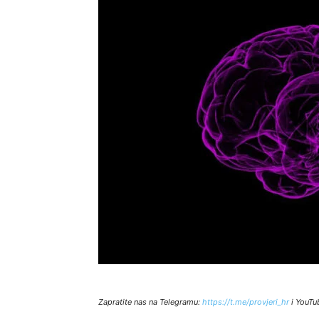
Zapratite nas na Telegramu:
http
s://t.me/provjeri_hr
i YouTu
van dutch cap
pip studio sale
schiebermüt