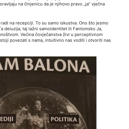
ravljaju na činjenicu da je njihovo pravo „ja” vječna
a radi na recepciji. To su samo iskustva. Ono što jesmo
 deluzija, taj lažni samoidentitet ili Fantomsko Ja,
 mnoštvom. Većina čovječanstva živi u perceptivnom
oji povezati s nama, intuitivno nas voditi i otvoriti nas