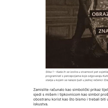
Slika 1 – Kada ih se izolira u stvarnosti pet osjetil
programirati s percepcijama koje odgovaraju Kult
stanja u kojem se nalaze ljudi u jednoj rečenici (
Da
Zamislite računalo kao simbolički prikaz tijel
sjedi s mišem i tipkovnicom kao simbol prošir
obostranu korist kao što bismo i trebali biti 
iskustva.