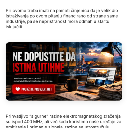
Pri ovome treba imati na pameti činjenicu da je velik dio
istraživanja po ovom pitanju financirano od strane same
industrije, pa se nepristranost mora odmah u startu
isključiti.
Prihvatljivo “sigurne” razine elektromagnetskog zračenja
su ispod 400 MHz, ali već kada koristimo naše uređaje za
emitiranje i primanje signala, razine se utrostručuju,