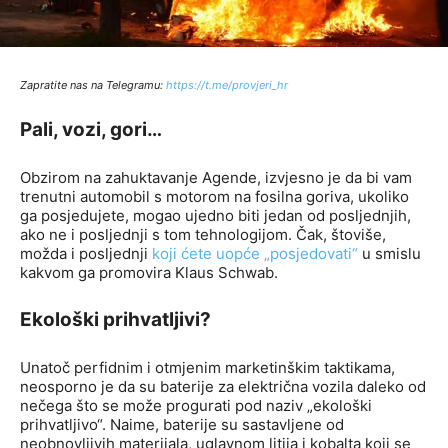
Zapratite nas na Telegramu:
http
s://t.me/provjeri_hr
Pali, vozi, gori…
Obzirom na zahuktavanje Agende, izvjesno je da bi vam
trenutni automobil s motorom na fosilna goriva, ukoliko
ga posjedujete, mogao ujedno biti jedan od posljednjih,
ako ne i posljednji s tom tehnologijom. Čak, štoviše,
možda i posljednji
koji ćete uopće „posjedovati“
u smislu
kakvom ga promovira Klaus Schwab.
Ekološki prihvatljivi?
Unatoč perfidnim i otmjenim marketinškim taktikama,
neosporno je da su baterije za električna vozila daleko od
nečega što se može progurati pod naziv „ekološki
prihvatljivo“. Naime, baterije su sastavljene od
neobnovljivih materijala, uglavnom litija i kobalta koji se