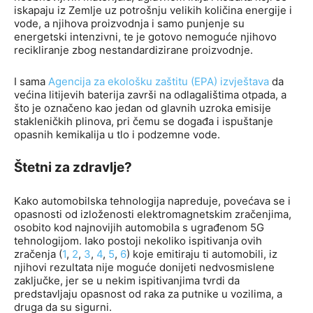
iskapaju iz Zemlje uz potrošnju velikih količina energije i
vode, a njihova proizvodnja i samo punjenje su
energetski intenzivni, te je gotovo nemoguće njihovo
recikliranje zbog nestandardizirane proizvodnje.
I sama
Agencija za ekološku zaštitu (EPA) izvješ
t
a
v
a
da
većina litijevih baterija završi na odlagalištima otpada, a
što je označeno kao jedan od glavnih uzroka emisije
stakleničkih plinova, pri čemu se događa i ispuštanje
opasnih kemikalija u tlo i podzemne vode.
Štetni za zdravlje?
Kako automobilska tehnologija napreduje, povećava se i
opasnosti od izloženosti elektromagnetskim zračenjima,
osobito kod najnovijih automobila s ugrađenom 5G
tehnologijom. Iako postoji nekoliko ispitivanja ovih
zračenja (
1
,
2
,
3
,
4
,
5
,
6
) koje emitiraju ti automobili, iz
njihovi rezultata nije moguće donijeti nedvosmislene
zaključke, jer se u nekim ispitivanjima tvrdi da
predstavljaju opasnost od raka za putnike u vozilima, a
druga da su sigurni.