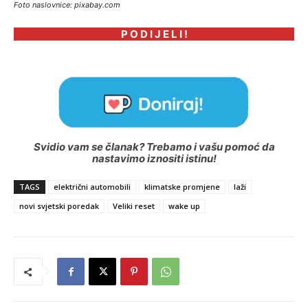
Foto naslovnice: pixabay.com
P O D I J E L I !
Svidio vam se članak? Trebamo i vašu pomoć da
nastavimo iznositi istinu!
TAGS
električni automobili
klimatske promjene
laži
novi svjetski poredak
Veliki reset
wake up