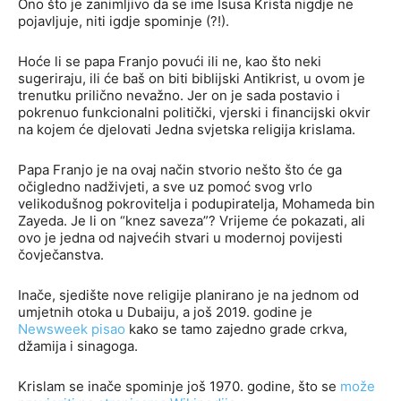
Ono što je zanimljivo da se ime Isusa Krista nigdje ne
pojavljuje, niti igdje spominje (?!).
Hoće li se papa Franjo povući ili ne, kao što neki
sugeriraju, ili će baš on biti biblijski Antikrist, u ovom je
trenutku prilično nevažno. Jer on je sada postavio i
pokrenuo funkcionalni politički, vjerski i financijski okvir
na kojem će djelovati Jedna svjetska religija krislama.
Papa Franjo je na ovaj način stvorio nešto što će ga
očigledno nadživjeti, a sve uz pomoć svog vrlo
velikodušnog pokrovitelja i podupiratelja, Mohameda bin
Zayeda. Je li on “knez saveza”? Vrijeme će pokazati, ali
ovo je jedna od najvećih stvari u modernoj povijesti
čovječanstva.
Inače, sjedište nove religije planirano je na jednom od
umjetnih otoka u Dubaiju, a još 2019. godine je
Newsweek pisao
kako se tamo zajedno grade crkva,
džamija i sinagoga.
Krislam se inače spominje još 1970. godine, što se
može