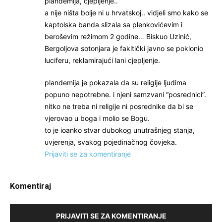
plandemija, cjepljenje..
a nije ništa bolje ni u hrvatskoj.. vidjeli smo kako se
kaptolska banda slizala sa plenkovićevim i
beroševim režimom 2 godine… Biskuo Uzinić,
Bergoljova sotonjara je fakltički javno se poklonio
luciferu, reklamirajući lani cjepljenje.
plandemija je pokazala da su religije ljudima
popuno nepotrebne. i njeni samzvani “posrednici”.
nitko ne treba ni religije ni posrednike da bi se
vjerovao u boga i molio se Bogu.
to je ioanko stvar dubokog unutrašnjeg stanja,
uvjerenja, svakog pojedinačnog čovjeka.
Prijaviti se za komentiranje
Komentiraj
PRIJAVITI SE ZA KOMENTIRANJE