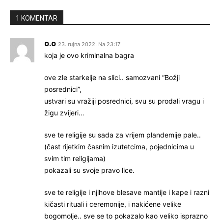
1 KOMENTAR
o.o
23. rujna 2022. Na 23:17
koja je ovo kriminalna bagra
ove zle starkelje na slici.. samozvani “Božji
posrednici”,
ustvari su vražiji posrednici, svu su prodali vragu i
žigu zvijeri…
sve te religije su sada za vrijem plandemije pale..
(čast rijetkim časnim izutetcima, pojednicima u
svim tim religijama)
pokazali su svoje pravo lice.
sve te religije i njihove blesave mantije i kape i razni
kičasti rituali i ceremonije, i nakićene velike
bogomolje.. sve se to pokazalo kao veliko isprazno