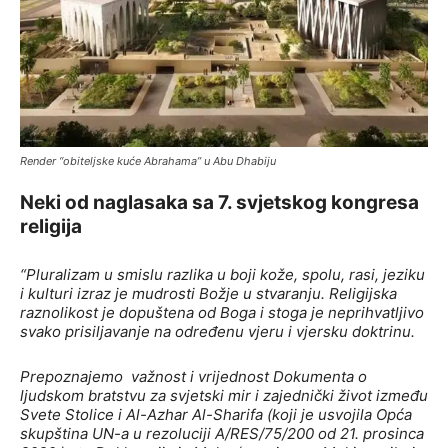
Render “obiteljske kuće Abrahama” u Abu Dhabiju
Neki od naglasaka sa 7. svjetskog kongresa
religija
“Pluralizam u smislu razlika u boji kože, spolu, rasi, jeziku
i kulturi izraz je mudrosti Božje u stvaranju. Religijska
raznolikost je dopuštena od Boga i stoga je neprihvatljivo
svako prisiljavanje na određenu vjeru i vjersku doktrinu.
Prepoznajemo važnost i vrijednost Dokumenta o
ljudskom bratstvu za svjetski mir i zajednički život između
Svete Stolice i Al-Azhar Al-Sharifa (koji je usvojila Opća
skupština UN-a u rezoluciji A/RES/75/200 od 21. prosinca