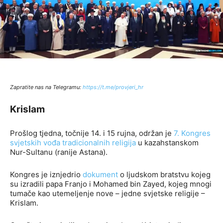
Zapratite nas na Telegramu:
http
s://t.me/provjeri_hr
Krislam
Prošlog tjedna, točnije 14. i 15 rujna, održan je
7. Kongres
svjetskih vođa tradicionalnih religija
u kazahstanskom
Nur-Sultanu (ranije Astana).
Kongres je iznjedrio
dokument
o ljudskom bratstvu kojeg
su izradili papa Franjo i Mohamed bin Zayed, kojeg mnogi
tumače kao utemeljenje nove – jedne svjetske religije –
Krislam.