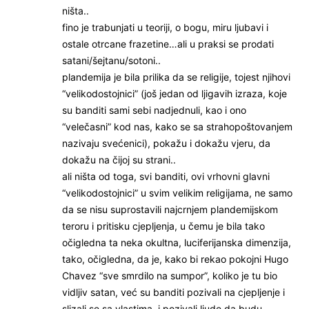
ništa..
fino je trabunjati u teoriji, o bogu, miru ljubavi i
ostale otrcane frazetine…ali u praksi se prodati
satani/šejtanu/sotoni..
plandemija je bila prilika da se religije, tojest njihovi
“velikodostojnici” (još jedan od ljigavih izraza, koje
su banditi sami sebi nadjednuli, kao i ono
“velečasni” kod nas, kako se sa strahopoštovanjem
nazivaju svećenici), pokažu i dokažu vjeru, da
dokažu na čijoj su strani..
ali ništa od toga, svi banditi, ovi vrhovni glavni
“velikodostojnici” u svim velikim religijama, ne samo
da se nisu suprostavili najcrnjem plandemijskom
teroru i pritisku cjepljenja, u čemu je bila tako
očigledna ta neka okultna, luciferijanska dimenzija,
tako, očigledna, da je, kako bi rekao pokojni Hugo
Chavez “sve smrdilo na sumpor”, koliko je tu bio
vidljiv satan, već su banditi pozivali na cjepljenje i
slizali se sa vlastima, i pozivali ljude da budu