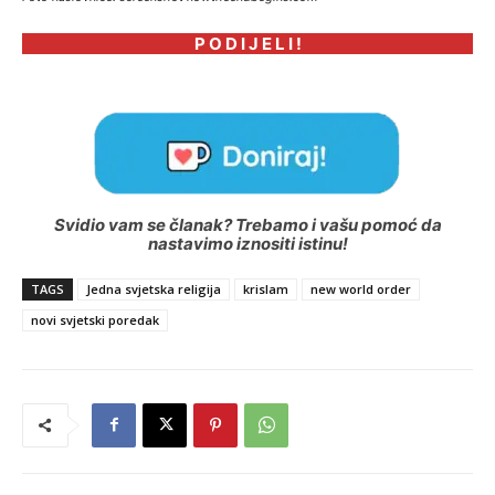
P O D I J E L I !
Svidio vam se članak? Trebamo i vašu pomoć da
nastavimo iznositi istinu!
TAGS
Jedna svjetska religija
krislam
new world order
novi svjetski poredak