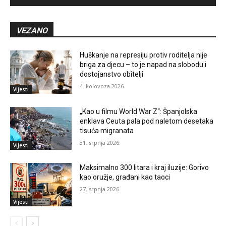
VEZANO
Huškanje na represiju protiv roditelja nije
briga za djecu – to je napad na slobodu i
dostojanstvo obitelji
4. kolovoza 2026.
Vijesti
„Kao u filmu World War Z“: Španjolska
enklava Ceuta pala pod naletom desetaka
tisuća migranata
31. srpnja 2026.
Vijesti
Maksimalno 300 litara i kraj iluzije: Gorivo
kao oružje, građani kao taoci
27. srpnja 2026.
Vijesti