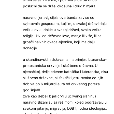
poslućni da se drže lokdauna i drugih mjera..
naravno, jer svi, cijela ova banda zavise od
svjetovnih gospodara, koji im, u svakoj državi daju
veliku lovu., dakle u svakoj državi, svaka velika
religija, živi od državne love, manje ili više, ili na
grbači naivnih ovaca-vjernika, koji ima daju
donacije.
u skandinavskim državama, naprimjer, luteranska-
protestantska crkve je i službeno državna. U
njemačkoj, dvije crkvem katolička i luteranska, nisu
službeno državne, ali faktički jesu. svaka od njih
dobiva po 6 milijardi eura od crkvenog poreza
godišnje!!!
žive kao debeli bijeli crvi u ucrvanoj slanini. i
naravno slizani su sa režimom, kojeg podržavaju u
svakom pitanju, migracija, LGBT, rodna ideologija..