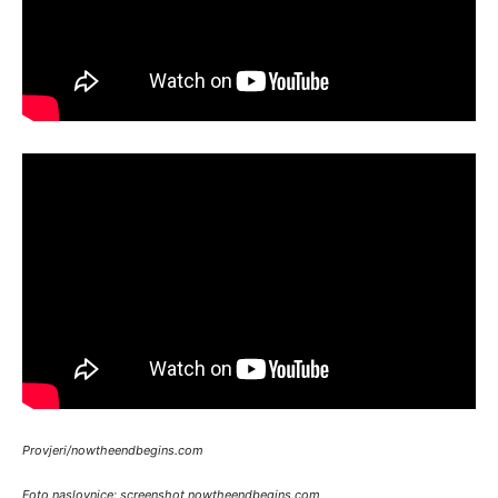
Provjeri/nowtheendbegins.com
Foto naslovnice: screenshot nowtheendbegins.com