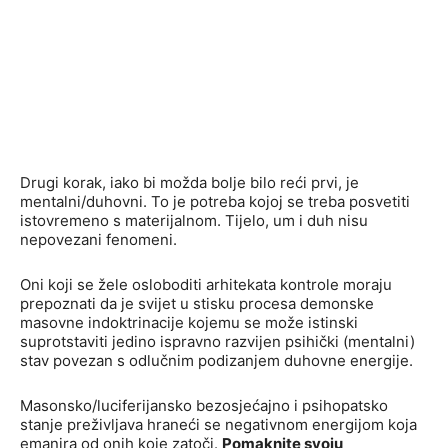
Drugi korak, iako bi možda bolje bilo reći prvi, je
mentalni/duhovni. To je potreba kojoj se treba posvetiti
istovremeno s materijalnom. Tijelo, um i duh nisu
nepovezani fenomeni.
Oni koji se žele osloboditi arhitekata kontrole moraju
prepoznati da je svijet u stisku procesa demonske
masovne indoktrinacije kojemu se može istinski
suprotstaviti jedino ispravno razvijen psihički (mentalni)
stav povezan s odlučnim podizanjem duhovne energije.
Masonsko/luciferijansko bezosjećajno i psihopatsko
stanje preživljava hraneći se negativnom energijom koja
emanira od onih koje zatoči.
Pomaknite svoju