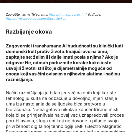
Zapratite nas na Telegramu:
http
s://t.me/provjeri_hr
i YouTube:
https://www.youtube.com/@provjeri_hr
Razbijanje okova
Zagovornici transhumane AI budućnosti su klinički ludi
demonski kult protiv života. Imajući ovo na umu,
zapitajte se: želim li i dalje imati posla s njima? Ako je
odgovor Ne, odmah poduzmite korake kako biste
usvojili životni stil što je dijametralnije moguće od
onoga koji vas čini ovisnim o njihovim alatima i načinu
razmišljanja.
Način razmišljanja je bitan jer većina onih koji koriste
tehnologiju kulta ne odbacuje u dovoljnoj mjeri stanje
uma iza nastojanja da se ljudska bića pretvore u
bioračunala. Nema gotovo nikakve koncentrirane misli
koja bi se primjenjivala na ovaj već uznapredovali proces
porobljavanja, stoga oni koji ne dovode u pitanje svoju
privrženost digitalnoj tehnologiji EMF (Electro Magnetic
Frequency) nemaju sposobnost oduprijeti se podmuklom