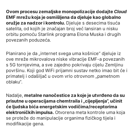
Ovom procesu zemaljske monopolizacije dodajte
Cloud
EMF mrežu koja je osmišljena da djeluje kao globalno
oružje za nadzor i kontrolu.
Djeluje s desecima tisuća
satelita, od kojih je značajan broj već lansiran u nisku
orbitu pomoću Starlink programa Elona Muska i drugih
povezanih poduzeća.
Planirano je da „internet svega uma košnice“ djeluje iz
ove mreže mikrovalova niske vibracije EMF-a povezanih
s 5G tornjevima, a sve zajedno pokrivaju cijelu Zemljinu
površinu. Koji god WiFi prijamni sustav netko imao bit će i
primatelj i odašiljač u ovom vrlo otrovnom „pametnom
oblaku“.
Nadalje,
metalne nanočestice za koje je utvrđeno da su
prisutne u operacijama chemtraila i „cijepljenja“, učinit
će ljudska bića energetskim vodičima/receptorima
elektroničkih impulsa.
Otvorena meta kontrole uma koja
se proteže do manipulacije organima fizičkog tijela i
modifikacije gena.