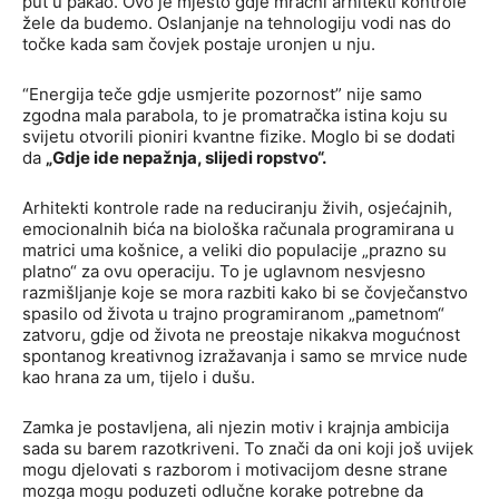
put u pakao. Ovo je mjesto gdje mračni arhitekti kontrole
žele da budemo. Oslanjanje na tehnologiju vodi nas do
točke kada sam čovjek postaje uronjen u nju.
“Energija teče gdje usmjerite pozornost” nije samo
zgodna mala parabola, to je promatračka istina koju su
svijetu otvorili pioniri kvantne fizike. Moglo bi se dodati
da
„Gdje ide nepažnja, slijedi ropstvo“.
Arhitekti kontrole rade na reduciranju živih, osjećajnih,
emocionalnih bića na biološka računala programirana u
matrici uma košnice, a veliki dio populacije „prazno su
platno“ za ovu operaciju. To je uglavnom nesvjesno
razmišljanje koje se mora razbiti kako bi se čovječanstvo
spasilo od života u trajno programiranom „pametnom“
zatvoru, gdje od života ne preostaje nikakva mogućnost
spontanog kreativnog izražavanja i samo se mrvice nude
kao hrana za um, tijelo i dušu.
Zamka je postavljena, ali njezin motiv i krajnja ambicija
sada su barem razotkriveni. To znači da oni koji još uvijek
mogu djelovati s razborom i motivacijom desne strane
mozga mogu poduzeti odlučne korake potrebne da