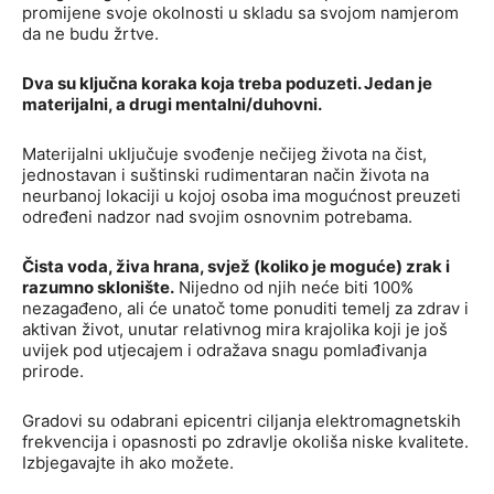
promijene svoje okolnosti u skladu sa svojom namjerom
da ne budu žrtve.
Dva su ključna koraka koja treba poduzeti. Jedan je
materijalni, a drugi mentalni/duhovni.
Materijalni uključuje svođenje nečijeg života na čist,
jednostavan i suštinski rudimentaran način života na
neurbanoj lokaciji u kojoj osoba ima mogućnost preuzeti
određeni nadzor nad svojim osnovnim potrebama.
Čista voda, živa hrana, svjež (koliko je moguće) zrak i
razumno sklonište.
Nijedno od njih neće biti 100%
nezagađeno, ali će unatoč tome ponuditi temelj za zdrav i
aktivan život, unutar relativnog mira krajolika koji je još
uvijek pod utjecajem i odražava snagu pomlađivanja
prirode.
Gradovi su odabrani epicentri ciljanja elektromagnetskih
frekvencija i opasnosti po zdravlje okoliša niske kvalitete.
Izbjegavajte ih ako možete.