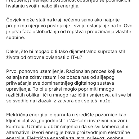
hvatanju svojih najboljih energija.
Čovjek može stati na kraj nečemu samo ako najprije
prepozna njegovo postojanje i svoje oslanjanje na to. Ovo
je prva faza oslobađanja od ropstva i preuzimanja vlastite
sudbine.
Dakle, što bi mogao biti tako dijametralno suprotan stil
života od otrovne ovisnosti o IT-u?
Prvo, ponovno uzemljenje. Racionalan proces koji se
oslanja na zdrav razum i oslobađa nas od slijepog
prihvaćanja sve dominantnijeg digitalnog sustava
upravljanja. To bi u praksi moglo poprimiti mnogo
različitih oblika i ići u mnogo različitih smjerova, ali sve bi
se svodilo na izlazak iz zatvora dok se još može.
Električna energija je gurnuta u središte pozornice kao
ključni alat za „pogodnosti“ i 24-satni invazivni nadzor i
kontrolu. Uzmite u obzir činjenicu da se svi komercijalni
alternativni izvori energije bave proizvodnjom električne
energije. Električna energija za javni prijevoz, osobne