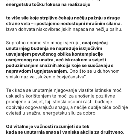
energetsku točku fokusa na realizaciju
te više sile koje strpljivo čekaju nečiju pažnju s druge
strane vela – i postajemo nedostupni mračnim silama.
Izvan dohvata niskovibracijskih napada na nečiju psihu.
Suprotno onome što mnogi vjeruju,
ovaj osjećaj
unutarnjeg buđenja ne napreduje isključivim
usvajanjem povučenog oblika kontemplacije
usmjerenog na unutra, već iskorakom u svijet i
poduzimanjem snažnih akcija koje se suočavaju s
nepravdom i ugnjetavanjem.
Ono što se u duhovnom
smislu naziva „služenje čovječanstvu“.
Tek kada se unutarnje njegovanje vlastite istinske moći
uskladi s korištenjem te moći za unošenje pozitivne
promjene u svijet, taj istinski osobni rast i buđenje
dobivaju odgovarajuću snagu, a nečije dublje biće počinje
cvjetati u snažnu energetsku silu za dobro.
Od vitalne je važnosti razumjeti da tek
kada se unutarnja snaga i vanjska akcija za društveno,