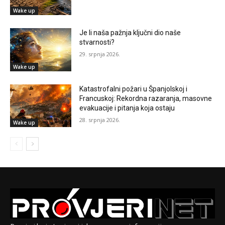
Wake up
Je li naša pažnja ključni dio naše
stvarnosti?
29. srpnja 2026.
Wake up
Katastrofalni požari u Španjolskoj i
Francuskoj: Rekordna razaranja, masovne
evakuacije i pitanja koja ostaju
28. srpnja 2026.
Wake up