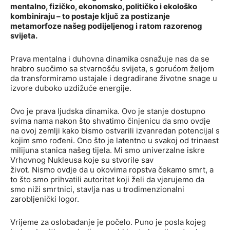
mentalno, fizičko, ekonomsko, političko i ekološko
kombiniraju – to postaje ključ za postizanje
metamorfoze našeg podijeljenog i ratom razorenog
svijeta.
Prava mentalna i duhovna dinamika osnažuje nas da se
hrabro suočimo sa stvarnošću svijeta, s gorućom željom
da transformiramo ustajale i degradirane životne snage u
izvore duboko uzdižuće energije.
Ovo je prava ljudska dinamika. Ovo je stanje dostupno
svima nama nakon što shvatimo činjenicu da smo ovdje
na ovoj zemlji kako bismo ostvarili izvanredan potencijal s
kojim smo rođeni. Ono što je latentno u svakoj od trinaest
milijuna stanica našeg tijela. Mi smo univerzalne iskre
Vrhovnog Nukleusa koje su stvorile sav
život. Nismo ovdje da u okovima ropstva čekamo smrt, a
to što smo prihvatili autoritet koji želi da vjerujemo da
smo niži smrtnici, stavlja nas u trodimenzionalni
zarobljenički logor.
Vrijeme za oslobađanje je počelo. Puno je posla kojeg