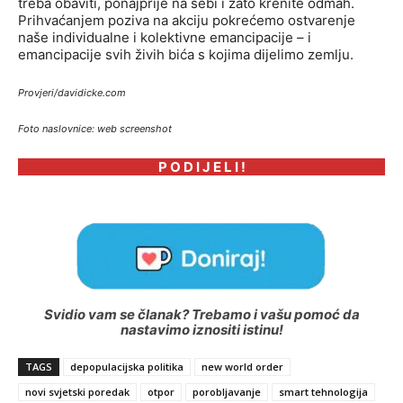
treba obaviti, ponajprije na sebi i zato krenite odmah.
Prihvaćanjem poziva na akciju pokrećemo ostvarenje
naše individualne i kolektivne emancipacije – i
emancipacije svih živih bića s kojima dijelimo zemlju.
Provjeri/davidicke.com
Foto naslovnice: web screenshot
P O D I J E L I !
Svidio vam se članak? Trebamo i vašu pomoć da
nastavimo iznositi istinu!
TAGS
depopulacijska politika
new world order
novi svjetski poredak
otpor
porobljavanje
smart tehnologija