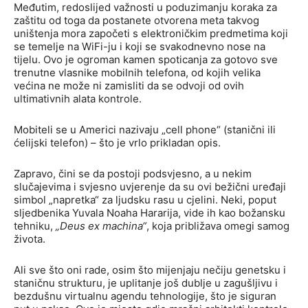
Međutim, redoslijed važnosti u poduzimanju koraka za
zaštitu od toga da postanete otvorena meta takvog
uništenja mora započeti s elektroničkim predmetima koji
se temelje na WiFi-ju i koji se svakodnevno nose na
tijelu. Ovo je ogroman kamen spoticanja za gotovo sve
trenutne vlasnike mobilnih telefona, od kojih velika
većina ne može ni zamisliti da se odvoji od ovih
ultimativnih alata kontrole.
Mobiteli se u Americi nazivaju „cell phone“ (stanični ili
ćelijski telefon) – što je vrlo prikladan opis.
Zapravo, čini se da postoji podsvjesno, a u nekim
slučajevima i svjesno uvjerenje da su ovi bežični uređaji
simbol „napretka“ za ljudsku rasu u cjelini. Neki, poput
sljedbenika Yuvala Noaha Hararija, vide ih kao božansku
tehniku,
„Deus ex machina“
, koja približava omegi samog
života.
Ali sve što oni rade, osim što mijenjaju nečiju genetsku i
staničnu strukturu, je uplitanje još dublje u zagušljivu i
bezdušnu virtualnu agendu tehnologije, što je siguran