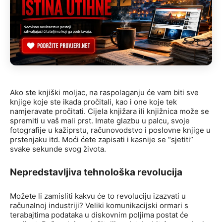
Ako ste knjiški moljac, na raspolaganju će vam biti sve
knjige koje ste ikada pročitali, kao i one koje tek
namjeravate pročitati. Cijela knjižara ili knjižnica može se
spremiti u vaš mali prst. Imate glazbu u palcu, svoje
fotografije u kažiprstu, računovodstvo i poslovne knjige u
prstenjaku itd. Moći ćete zapisati i kasnije se “sjetiti”
svake sekunde svog života.
Nepredstavljiva tehnološka revolucija
Možete li zamisliti kakvu će to revoluciju izazvati u
računalnoj industriji? Veliki komunikacijski ormari s
terabajtima podataka u diskovnim poljima postat će