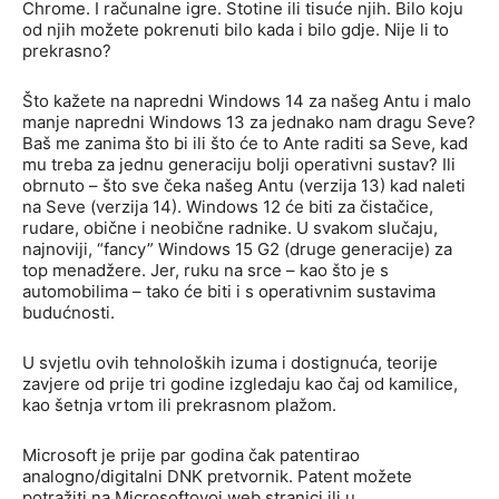
Chrome. I računalne igre. Stotine ili tisuće njih. Bilo koju
od njih možete pokrenuti bilo kada i bilo gdje. Nije li to
prekrasno?
Što kažete na napredni Windows 14 za našeg Antu i malo
manje napredni Windows 13 za jednako nam dragu Seve?
Baš me zanima što bi ili što će to Ante raditi sa Seve, kad
mu treba za jednu generaciju bolji operativni sustav? Ili
obrnuto – što sve čeka našeg Antu (verzija 13) kad naleti
na Seve (verzija 14). Windows 12 će biti za čistačice,
rudare, obične i neobične radnike. U svakom slučaju,
najnoviji, “fancy” Windows 15 G2 (druge generacije) za
top menadžere. Jer, ruku na srce – kao što je s
automobilima – tako će biti i s operativnim sustavima
budućnosti.
U svjetlu ovih tehnoloških izuma i dostignuća, teorije
zavjere od prije tri godine izgledaju kao čaj od kamilice,
kao šetnja vrtom ili prekrasnom plažom.
Microsoft je prije par godina čak patentirao
analogno/digitalni DNK pretvornik. Patent možete
potražiti na Microsoftovoj web stranici ili u