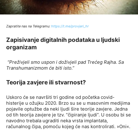
Zapratite nas na Telegramu:
http
s://t.me/provjeri_hr
Zapisivanje digitalnih podataka u ljudski
organizam
“Preživjeli smo uspon i doživjeli pad Trećeg Rajha. Sa
Transhumanizmom će biti isto.”
Teorija zavjere ili stvarnost?
Uskoro će se navršiti tri godine od početka covid-
histerije u ožujku 2020. Brzo su se u masovnim medijima
pojavile optužbe da neki ljudi šire teorije zavjere. Jedna
od tih teorija zavjere je tzv. “čipiranje ljudi”. U osobu bi se
navodno trebala ugraditi neka vrsta implantata,
računalnog čipa, pomoću kojeg će nas kontrolirati. »Oni«.