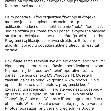
kažete na čip za mozak nekoga tko nije paraplegičar?
Recimo – vaš mozak.
Osim podataka, u živi organizam životinje ili čovjeka
moguće je, dakle, upisati i računalne programe i
aplikacije, budući da su i aplikacije niz “nula” i “jedinica”.
Jedina razlika je u tome što su podaci svojevrsna pasivna
struktura – čekaju da ih netko ili nešto “pročita” i iskoristi.
Programi i aplikacije su aktivna struktura. Računalni
algoritmi obrađuju podatke i aktivno utječu na rezultat
obrade.
Pokušajte samo zamisliti svoje tijelo opremljeno “pravim”
čipom i pogonjeno Microsoftovim operativnim sustavom.
Najmoderniji Microsoftov “stolni” operativni sustav
današnjice nosi oznaku MS Windows 11. Možete li
zamisliti da će za nekoliko godina MS Windows 13 biti
upisan direktno u vaše tijelo, a programski kod će
izvršavati ugrađeni čip? Ili, ako ste već nešto posebno –
upišete u svoje tijelo Ubuntu Linux. Ili, ako ste više
“fancy” tip, Apple macOS. Imate iPhone ugrađen točno u
uho. Imate Word ili Excel u svom tijelu, najnoviju verziju
Photoshopa i ažuriranu verziju preglednika Google