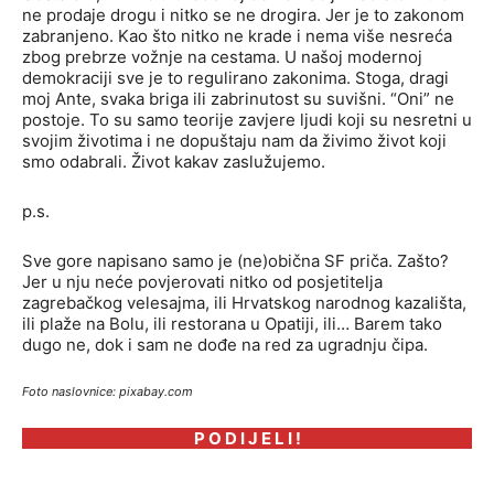
ne prodaje drogu i nitko se ne drogira. Jer je to zakonom
zabranjeno. Kao što nitko ne krade i nema više nesreća
zbog prebrze vožnje na cestama. U našoj modernoj
demokraciji sve je to regulirano zakonima. Stoga, dragi
moj Ante, svaka briga ili zabrinutost su suvišni. “Oni” ne
postoje. To su samo teorije zavjere ljudi koji su nesretni u
svojim životima i ne dopuštaju nam da živimo život koji
smo odabrali. Život kakav zaslužujemo.
p.s.
Sve gore napisano samo je (ne)obična SF priča. Zašto?
Jer u nju neće povjerovati nitko od posjetitelja
zagrebačkog velesajma, ili Hrvatskog narodnog kazališta,
ili plaže na Bolu, ili restorana u Opatiji, ili… Barem tako
dugo ne, dok i sam ne dođe na red za ugradnju čipa.
Foto naslovnice: pixabay.com
P O D I J E L I !