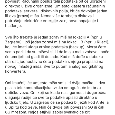
povijest. Računalni poslužitelji podataka bit će ugrađeni
direktno u žive organizme. Umjesto klastera računalnih
podataka, servera i diskovnih polja, bit će dovoljan jedan
ili dva (prava) miša. Nema više terabajta diskova i
potrošnje električne energije za njihovo napajanje i
hlađenje.
Sve što trebate je jedan zdrav miš na lokaciji A (npr. u
Zagrebu) i još jedan zdravi miš na lokaciji B (npr. u Rijeci),
koji će imati ulogu arhive podataka (backup). Morat ćete
samo paziti da su miševi siti i da imaju malo zabave, inače
će umrijeti od gladi ili dosade. Kad miš dođe u duboku
starost, jednostavno ćete podatke s njega prepisati na
novog, mlađeg miša. Sve to putem analognodigitalnog
konvertera.
Oni imućniji će umjesto miša smisliti dvije mačke ili dva
psa, a telekomunikacijska tvrtka omogućit će im brzu
optičku vezu. Oni koji se klade na sigurnost i dugoročna
ulaganja radije će sve te podatke upisati direktno u
ljudsko tijelo. U Zagrebu će se podaci bilježiti kod Ante, a
u Splitu kod Seve. Njih će dvoje biti povezani 5G ili čak
6G mrežom. Najosjetljiviji zapisi svakako će biti