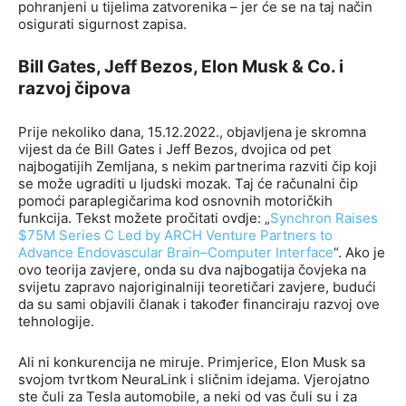
pohranjeni u tijelima zatvorenika – jer će se na taj način
osigurati sigurnost zapisa.
Bill Gates, Jeff Bezos, Elon Musk & Co. i
razvoj čipova
Prije nekoliko dana, 15.12.2022., objavljena je skromna
vijest da će Bill Gates i Jeff Bezos, dvojica od pet
najbogatijih Zemljana, s nekim partnerima razviti čip koji
se može ugraditi u ljudski mozak. Taj će računalni čip
pomoći paraplegičarima kod osnovnih motoričkih
funkcija. Tekst možete pročitati ovdje: „
Synchron Raises
$75M Series C Led by ARCH Venture Partners to
Advance Endovascular
Brain
–
Computer Interface
“. Ako je
ovo teorija zavjere, onda su dva najbogatija čovjeka na
svijetu zapravo najoriginalniji teoretičari zavjere, budući
da su sami objavili članak i također financiraju razvoj ove
tehnologije.
Ali ni konkurencija ne miruje. Primjerice, Elon Musk sa
svojom tvrtkom NeuraLink i sličnim idejama. Vjerojatno
ste čuli za Tesla automobile, a neki od vas čuli su i za