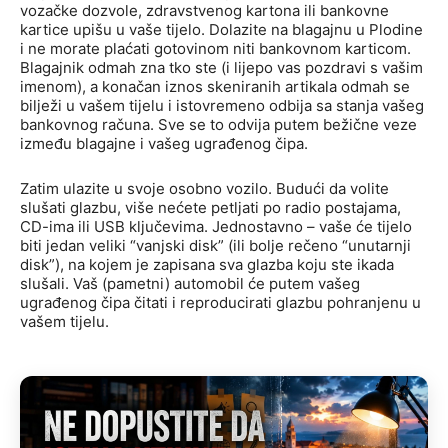
vozačke dozvole, zdravstvenog kartona ili bankovne
kartice upišu u vaše tijelo. Dolazite na blagajnu u Plodine
i ne morate plaćati gotovinom niti bankovnom karticom.
Blagajnik odmah zna tko ste (i lijepo vas pozdravi s vašim
imenom), a konačan iznos skeniranih artikala odmah se
bilježi u vašem tijelu i istovremeno odbija sa stanja vašeg
bankovnog računa. Sve se to odvija putem bežične veze
između blagajne i vašeg ugrađenog čipa.
Zatim ulazite u svoje osobno vozilo. Budući da volite
slušati glazbu, više nećete petljati po radio postajama,
CD-ima ili USB ključevima. Jednostavno – vaše će tijelo
biti jedan veliki “vanjski disk” (ili bolje rečeno “unutarnji
disk”), na kojem je zapisana sva glazba koju ste ikada
slušali. Vaš (pametni) automobil će putem vašeg
ugrađenog čipa čitati i reproducirati glazbu pohranjenu u
vašem tijelu.