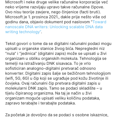
Microsoft i neke druge velike računalne korporacije već
neko vrijeme razvijaju upravo takve računalne čipove.
Ovo nisu teorije zavjere, nego činjenice (facti bruti).
Microsoft je 1. prosinca 2021., dakle prije nešto više od
godinu dana, objavio dokument pod naslovom “
Toward
nanoscale DNA
writers: Unlocking scalable DNA data
writing technology
“
.
Tekst govori o tome da se digitalni računalni podaci mogu
upisati u organske stanice živog bića. Nepregledni niz
“nula” i “jedinica” (digitalni zapis) može se upisati u živi
organizam u obliku organskih molekula. Tehnologija se
temelji na istraživanju DNK sisavaca. To je vrlo
sofisticiran analogno-digitalni pretvarač odnosno
konverter. Digitalni zapis šalje se bežičnom tehnologijom
(wifi, 5G, 6G) u čip koji se ugrađuje pod kožu životinje ili
čovjeka. Ovaj računalni čip pretvara digitalni zapis u
molekularni DNK zapis. Tamo se podaci skladište – u
tijelu čipiranog organizma. Na taj je način u živi
organizam moguće upisati veliku količinu podataka,
zapravo terabajte i terabajte podataka.
Za početak je dovoljno da se podaci s osobne iskaznice,