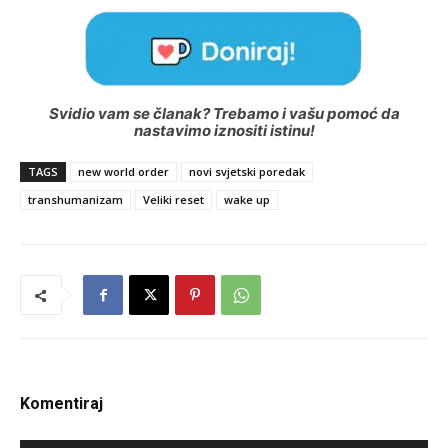
Svidio vam se članak? Trebamo i vašu pomoć da
nastavimo iznositi istinu!
TAGS
new world order
novi svjetski poredak
transhumanizam
Veliki reset
wake up
Komentiraj