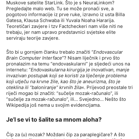
Muskove satelite StarLink. Što je s NeuraLinkom?
Pregledajte malo web. Tu se može pronaći sve, a
pogotovo informacije iz prve ruke, izravno iz usta Billa
Gatesa, Klausa Schwaba ili Yuvala Noaha Hararija.
Teoretičari zavjere i tzv Factcheckeri nam više niti ne
trebaju, jer nam upravo predstavnici svjetske elite
serviraju teorije zavjere.
Što bi u gornjem članku trebalo značiti “
Endovascular
Brain Computer Interface
“? Nisam liječnik i prvo što
pronalazim na temu “endovaskularni” je sljedeći unos na
internetu: “
Endovaskularna kirurgija je inovativan, manje
invazivan postupak koji se koristi za liječenje problema
koji utječu na krvne žile, kao što je aneurizma, što je
oteklina ili “baloniranje” krvnih žila
«. Prijevod preostale tri
riječi mogao bi značiti: “sučelje mozak-računalo”, ili
“sučelje za mozak-računalo”, ili… Svejedno… Nešto što
Wikipedija još nema u svojim evidencijama.
Je’l se vi to šalite sa mnom aloha?
Čip za (u) mozak? Moždani čip za paraplegičare? A što