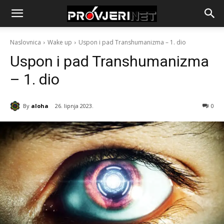
Naslovnica
Wake up
Uspon i pad Transhumanizma – 1. dio
Uspon i pad Transhumanizma
– 1. dio
By
aloha
26. lipnja 2023.
0