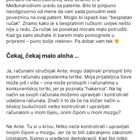
Međunarodnom uredu za patente. Bilo bi potpuno
neodgovorno od mene da vam sada ponudim web
poveznicu na ovaj patent. Moglo bi ispasti kao “besplatan
ručak”. Znamo kako je s besplatnim ručkom: uvijek nešto
nije u redu. Za ručak se ponekad morate malo potruditi.
Kad ga sami skuhate ili barem malo pomognete u
pripremi – puno bolje »tekne«. Pa dobar vam tek
Čekaj, čekaj malo aloha …
Ja, računalni stručnjak Ante, mogu daljinski pristupiti bilo
kojem računalu zaposlenika tvrtke. Moja prijateljica Seve
može još i više – ona može pristupiti i računalima u
konkurentskoj tvrtki, jer je poznata “hakerica”. Na taj
način sa svojih računala možemo upravljati i kontrolirati
udaljena računala. Znači li to da će na sličan način u
bliskoj budućnosti netko kontrolirati i upravljati
računalom u mom tijelu, onim čipom u mom mozgu?
Ne Ante. Tu si u krivu. Nitko neće kontrolirati i upravljati
tvojim čipom u mozgu. Jer će to biti zabranjeno zakonom.
Uostalom, živimo u uređenoj demokraciji. Kao što nitko