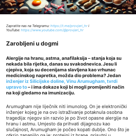
Zapratite nas na Telegramu:
http
s://t.me/provjeri_hr
i
YouTube:
https://www.youtube.com/@provjeri_hr
Zarobljeni u dogmi
Alergije na hranu, astma, anafilaksija – stanja koja su
nekada bila rijetka, danas su svakodnevica. Jesu li
cjepiva, koja su decenijama slavljena kao vrhunac
medicinskog napretka, možda dio problema? Jedan
inženjer iz Silicijske doline, Vinu Arumugham, tvrdi
upravo to
– i ima dokaze koji bi mogli promijeniti način
na koji gledamo na imunizaciju.
Arumugham nije liječnik niti imunolog. On je elektronički
inženjer kojeg je na ovo istraživanje potaknula osobna
tragedija: njegov sin razvio je po život opasne alergije na
hranu i astmu. Umjesto da prihvati dijagnozu kao
slučajnost, Arumugham je počeo kopati dublje. Ono što je
otkrio zapanjilo ga je: proteini iz hrane, prisutni u