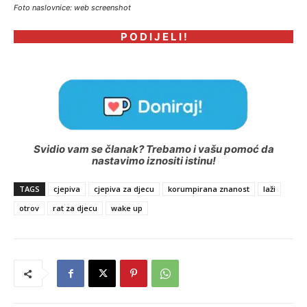
Foto naslovnice: web screenshot
P O D I J E L I !
Svidio vam se članak? Trebamo i vašu pomoć da
nastavimo iznositi istinu!
TAGS
cjepiva
cjepiva za djecu
korumpirana znanost
laži
otrov
rat za djecu
wake up