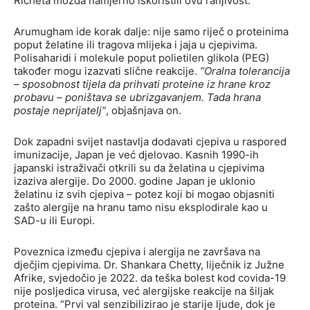
Richeta možda namjerno iskoristili ovu ranjivost.
Arumugham ide korak dalje: nije samo riječ o proteinima
poput želatine ili tragova mlijeka i jaja u cjepivima.
Polisaharidi i molekule poput polietilen glikola (PEG)
također mogu izazvati slične reakcije.
“Oralna tolerancija
– sposobnost tijela da prihvati proteine iz hrane kroz
probavu – poništava se ubrizgavanjem. Tada hrana
postaje neprijatelj”
, objašnjava on.
Dok zapadni svijet nastavlja dodavati cjepiva u raspored
imunizacije, Japan je već djelovao. Kasnih 1990-ih
japanski istraživači otkrili su da želatina u cjepivima
izaziva alergije. Do 2000. godine Japan je uklonio
želatinu iz svih cjepiva – potez koji bi mogao objasniti
zašto alergije na hranu tamo nisu eksplodirale kao u
SAD-u ili Europi.
Poveznica između cjepiva i alergija ne završava na
dječjim cjepivima. Dr. Shankara Chetty, liječnik iz Južne
Afrike, svjedočio je 2022. da teška bolest kod covida-19
nije posljedica virusa, već alergijske reakcije na šiljak
proteina. “Prvi val senzibilizirao je starije ljude, dok je