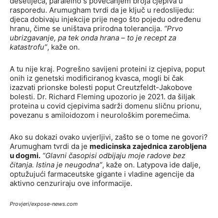
desetljeća, paralelno s povećanjem broja cjepiva u
rasporedu. Arumugham tvrdi da je ključ u redoslijedu:
djeca dobivaju injekcije prije nego što pojedu određenu
hranu, čime se uništava prirodna tolerancija.
“Prvo
ubrizgavanje, pa tek onda hrana – to je recept za
katastrofu”
, kaže on.
A tu nije kraj. Pogrešno savijeni proteini iz cjepiva, poput
onih iz genetski modificiranog kvasca, mogli bi čak
izazvati prionske bolesti poput Creutzfeldt-Jakobove
bolesti. Dr. Richard Fleming upozorio je 2021. da šiljak
proteina u covid cjepivima sadrži domenu sličnu prionu,
povezanu s amiloidozom i neurološkim poremećima.
Ako su dokazi ovako uvjerljivi, zašto se o tome ne govori?
Arumugham tvrdi da je
medicinska zajednica zarobljena
u dogmi.
“Glavni časopisi odbijaju moje radove bez
čitanja. Istina je neugodna”
, kaže on. Latypova ide dalje,
optužujući farmaceutske gigante i vladine agencije da
aktivno cenzuriraju ove informacije.
Provjeri/expose-news.com