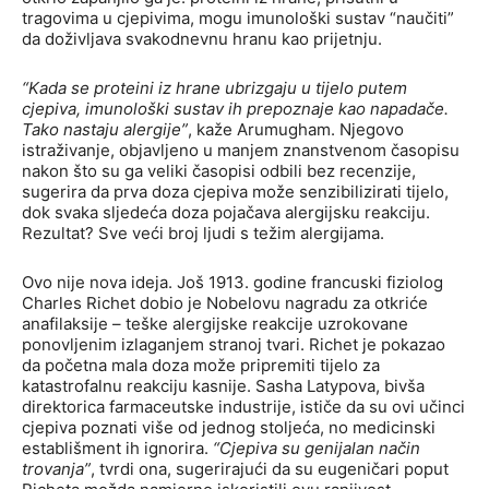
tragovima u cjepivima, mogu imunološki sustav “naučiti”
da doživljava svakodnevnu hranu kao prijetnju.
“Kada se proteini iz hrane ubrizgaju u tijelo putem
cjepiva, imunološki sustav ih prepoznaje kao napadače.
Tako nastaju alergije”
, kaže Arumugham. Njegovo
istraživanje, objavljeno u manjem znanstvenom časopisu
nakon što su ga veliki časopisi odbili bez recenzije,
sugerira da prva doza cjepiva može senzibilizirati tijelo,
dok svaka sljedeća doza pojačava alergijsku reakciju.
Rezultat? Sve veći broj ljudi s težim alergijama.
Ovo nije nova ideja. Još 1913. godine francuski fiziolog
Charles Richet dobio je Nobelovu nagradu za otkriće
anafilaksije – teške alergijske reakcije uzrokovane
ponovljenim izlaganjem stranoj tvari. Richet je pokazao
da početna mala doza može pripremiti tijelo za
katastrofalnu reakciju kasnije. Sasha Latypova, bivša
direktorica farmaceutske industrije, ističe da su ovi učinci
cjepiva poznati više od jednog stoljeća, no medicinski
establišment ih ignorira.
“Cjepiva su genijalan način
trovanja”
, tvrdi ona, sugerirajući da su eugeničari poput