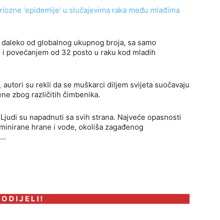
riozne ‘epidemije’ u slučajevima raka među mlađima
u daleko od globalnog ukupnog broja, sa samo
 i povećanjem od 32 posto u raku kod mladih
,
autori su rekli da se muškarci diljem svijeta suočavaju
ne zbog različitih čimbenika.
 Ljudi su napadnuti sa svih strana. Najveće opasnosti
aminirane hrane i vode, okoliša zagađenog
a…
 O D I J E L I !