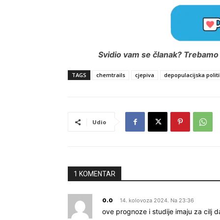
Svidio vam se članak? Trebamo i
TAGS
chemtrails
cjepiva
depopulacijska polit
Udio
1 KOMENTAR
o.o
14. kolovoza 2024. Na 23:36
ove prognoze i studije imaju za cilj 