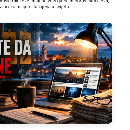
ski rak kože imati najveći globalni porast slučajeva,
 preko milijun slučajeva u svijetu.