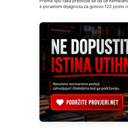
Prema tipu raka predviđa se da će nemelanom
s porastom dijagnoza za gotovo 122 posto na