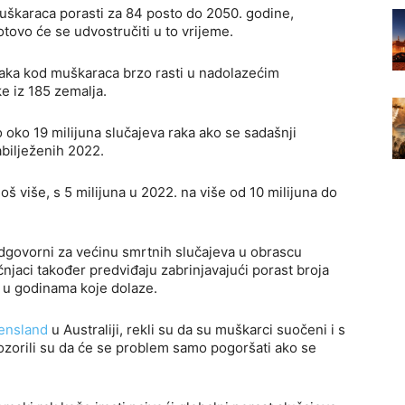
muškaraca porasti za 84 posto do 2050. godine,
otovo će se udvostručiti u to vrijeme.
 raka kod muškaraca brzo rasti u nadolazećim
ke iz 185 zemalja.
o oko 19 milijuna slučajeva raka ako se sadašnji
abilježenih 2022.
oš više, s 5 milijuna u 2022. na više od 10 milijuna do
 odgovorni za većinu smrtnih slučajeva u obrascu
jaci također predviđaju zabrinjavajući porast broja
i u godinama koje dolaze.
ensland
u Australiji, rekli su da su muškarci suočeni i s
pozorili su da će se problem samo pogoršati ako se