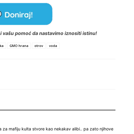
 vašu pomoć da nastavimo iznositi istinu!
ika
GMO hrana
otrov
voda
da za mafiju kulta stvore kao nekakav alibi.. pa zato njihove