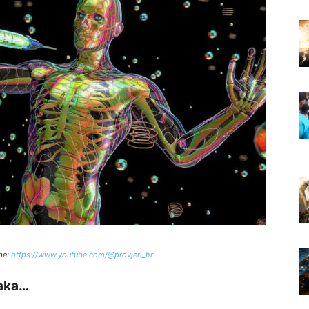
be:
https://www.youtube.com/@provjeri_hr
raka…