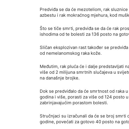
Predviđa se da će mezoteliom, rak sluznice 
azbestu i rak mokraćnog mjehura, kod muška
Što se tiče smrti, predviđa se da će rak pro
ishodima od te bolesti za 136 posto na goto
Sličan eksplozivan rast također se predviđ
od nemelanomskog raka kože.
Međutim, rak pluća će i dalje predstavljati
više od 2 milijuna smrtnih slučajeva u svije
na današnje brojke.
Dok se predviđalo da će smrtnost od raka u
godina i više, porasti za više od 124 posto 
zabrinjavajućim porastom bolesti.
Stručnjaci su izračunali da će se broj smrt
godine, povećati za gotovo 40 posto na goto