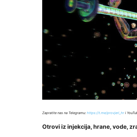
Zapratite nas na Telegramu:
http
s://t.me/provjeri_hr
i YouTu
Otrovi iz injekcija, hrane, vode, z