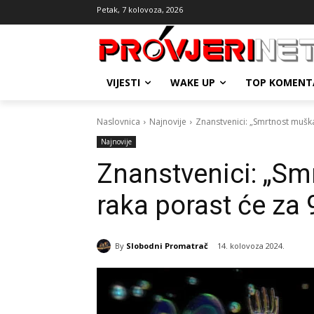
Petak, 7 kolovoza, 2026
VIJESTI
WAKE UP
TOP KOMENT
Naslovnica
Najnovije
Znanstvenici: „Smrtnost mušk
Najnovije
Znanstvenici: „S
raka porast će za 
By
Slobodni Promatrač
14. kolovoza 2024.