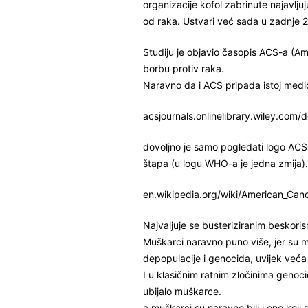
organizacije kofol zabrinute najavlju
od raka. Ustvari već sada u zadnje 2 
Studiju je objavio časopis ACS-a (Am
borbu protiv raka.
Naravno da i ACS pripada istoj medi
acsjournals.onlinelibrary.wiley.com
dovoljno je samo pogledati logo AC
štapa (u logu WHO-a je jedna zmija).
en.wikipedia.org/wiki/American_Can
Najvaljuje se busteriziranim beskori
Muškarci naravno puno više, jer su
depopulacije i genocida, uvijek već
I u klasičnim ratnim zločinima genoci
ubijalo muškarce.
a muškarci su naravno bili i ono koji