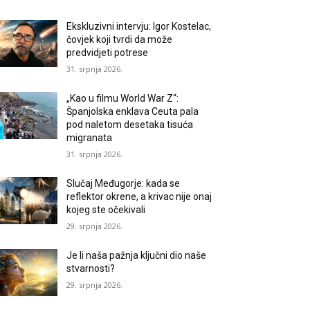
Ekskluzivni intervju: Igor Kostelac,
čovjek koji tvrdi da može
predvidjeti potrese
31. srpnja 2026.
„Kao u filmu World War Z“:
Španjolska enklava Ceuta pala
pod naletom desetaka tisuća
migranata
31. srpnja 2026.
Slučaj Međugorje: kada se
reflektor okrene, a krivac nije onaj
kojeg ste očekivali
29. srpnja 2026.
Je li naša pažnja ključni dio naše
stvarnosti?
29. srpnja 2026.