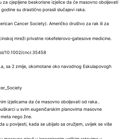
ju za cjepljene beskorisne izjelice da će masovno oboljevati
godine su drastično porasli slučajevi raka.
erican Cancer Society). Američko društvo za rak ili za
cinskoj mreži privatne rokefelerovo-gatesove medicine.
/doi/10.1002/cncr.35458
S.a, sa 2 zmije, okomotane oko navodnog Eskulapovogh
cer_Society
snim izjelicama da će masovno oboljevati od raka..
 muškarci u svim eugeničarskim planovima masovne
a meta nego žne.
da u povijesti, kada se ubijalo sa oružjem, uvijek se više
 su masovno ginuli u isnceniranim velikim ratovima u