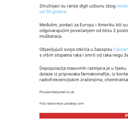
Stručnjaci su ranije digli uzbunu zbog
miste
od 50 godina
.
Međutim, podaci za Europu i Ameriku bili s
odgovarajućim povećanjem od blizu 2 posto
muškaraca.
Objavljujući svoja otkrića u časopisu
Cancer
s višim stopama raka i smrti od raka nego že
Depopulacija masovnih razmjera je u tijeku.
dolaze iz pripravaka farmakomafije, iz kont
radiofrekvencijskim zračenjima, chemtrails
Provjeri/dailymail.co.uk
Foto naslovnice: pixabay.com
P