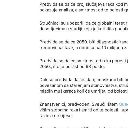
Predviđa se da će broj slučajeva raka kod 
pokazuje analiza, a smrtnost od te bolesti g
Stručnjaci su upozorili da će globalni teret
desetljećima u studiji koja je koristila podat
Predviđa se da će 2050. biti dijagnosticiran
trendovi nastave, u odnosu na 10 milijuna z
Predviđa se da će smrtnost od raka porasti j
2050., što je porast od 93 posto.
Dok se predviđa da će stariji muškarci biti
povezanom sa starenjem stanovništva, stručn
mladih muškaraca koji će umrijeti od bolest
Znanstvenici, predvođeni Sveučilištem
Que
višim stopama raka i smrti od te bolesti i u
razlozi ne riješe.