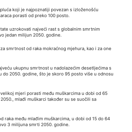
pluća koji je najpoznatiji povezan s izloženošću
raca porasti od preko 100 posto.
state uzrokovati najveći rast s globalnim smrtnim
vo jedan milijun 2050. godine.
a za smrtnost od raka mokraćnog mjehura, kao i za one
 najveću ukupnu smrtnost u nadolazećim desetljećima s
tu do 2050. godine, što je skoro 95 posto više u odnosu
 velikoj mjeri porasti među muškarcima u dobi od 65
u 2050., mlađi muškarci također su se suočili sa
i od raka među mlađim muškarcima, u dobi od 15 do 64
vo 3 milijuna smrti 2050. godine.