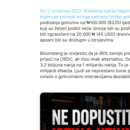
Do 2. prosinca 2022. Središnja banka Nigeri
kojem se provodi stroga zabrana fizičke go
podizanja gotovine od ₦100.000 ($225) tjedn
koji su željeli podići veće iznose bili su p
bili ograničeni na 20 000 ₦ (45 USD) dnevno
apoeni bili su dostupni u strojevima.
Bloomberg je izvijestio da je 90% zemlje pre
prijeći na CBDC, ali nisu imali alternativu. 
3,2 bilijuna narija na 1 milijardu narija. To 
milijardi eNarija. Ljudi se neprestano bune p
ovisilo o gotovinskim interakcijama destabil