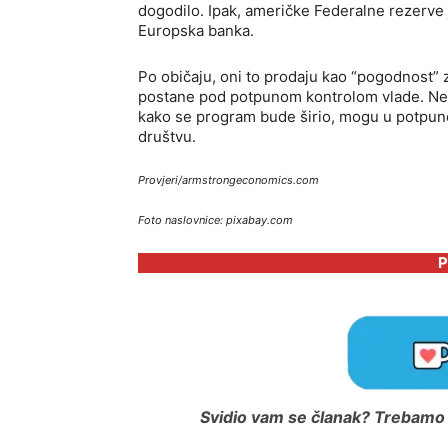
dogodilo. Ipak, američke Federalne rezerve j
Europska banka.
Po običaju, oni to prodaju kao “pogodnost” z
postane pod potpunom kontrolom vlade. Neće
kako se program bude širio, mogu u potpunos
društvu.
Provjeri/armstrongeconomics.com
Foto naslovnice: pixabay.com
P
Svidio vam se članak? Trebamo i