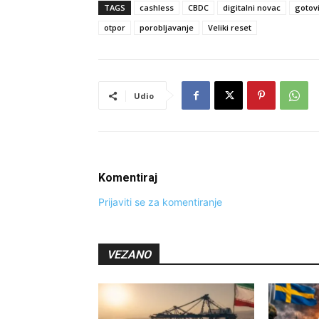
TAGS
cashless
CBDC
digitalni novac
gotov
otpor
porobljavanje
Veliki reset
Udio
Komentiraj
Prijaviti se za komentiranje
VEZANO