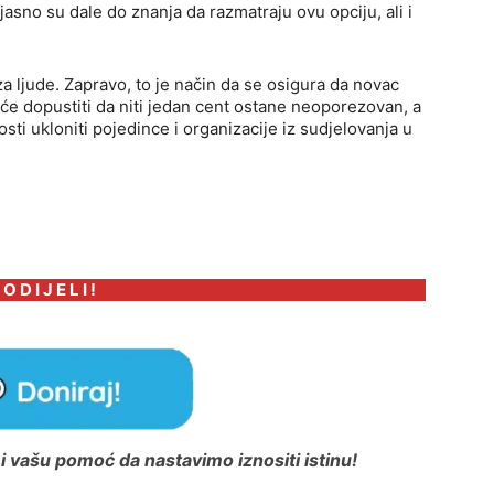
asno su dale do znanja da razmatraju ovu opciju, ali i
a ljude. Zapravo, to je način da se osigura da novac
 dopustiti da niti jedan cent ostane neoporezovan, a
ti ukloniti pojedince i organizacije iz sudjelovanja u
 O D I J E L I !
 vašu pomoć da nastavimo iznositi istinu!