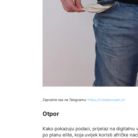
Zapratite nas na Telegramu:
http
s://t.me/provjeri_hr
Otpor
Kako pokazuju podaci, prijelaz na digitalnu 
po planu elite, koja uvijek koristi afričke na