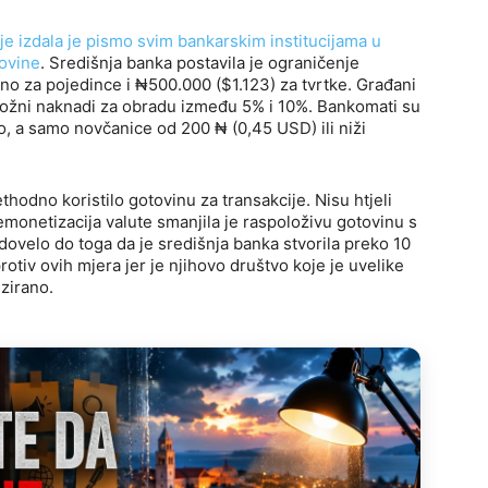
je izdala je pismo svim bankarskim institucijama u
tovine
. Središnja banka postavila je ograničenje
o za pojedince i ₦500.000 ($1.123) za tvrtke. Građani
odložni naknadi za obradu između 5% i 10%. Bankomati su
, a samo novčanice od 200 ₦ (0,45 USD) ili niži
thodno koristilo gotovinu za transakcije. Nisu htjeli
Demonetizacija valute smanjila je raspoloživu gotovinu s
je dovelo do toga da je središnja banka stvorila preko 10
rotiv ovih mjera jer je njihovo društvo koje je uvelike
izirano.