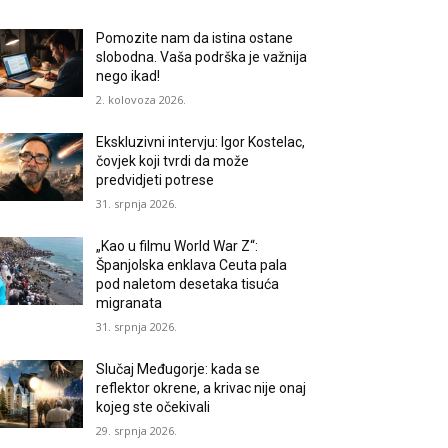
Pomozite nam da istina ostane
slobodna. Vaša podrška je važnija
nego ikad!
2. kolovoza 2026.
Ekskluzivni intervju: Igor Kostelac,
čovjek koji tvrdi da može
predvidjeti potrese
31. srpnja 2026.
„Kao u filmu World War Z“:
Španjolska enklava Ceuta pala
pod naletom desetaka tisuća
migranata
31. srpnja 2026.
Slučaj Međugorje: kada se
reflektor okrene, a krivac nije onaj
kojeg ste očekivali
29. srpnja 2026.