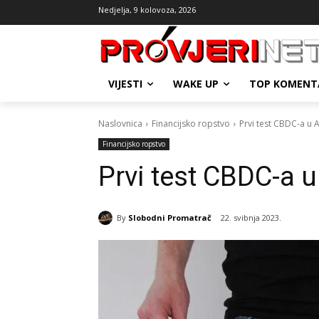
Nedjelja, 9 kolovoza, 2026
VIJESTI
WAKE UP
TOP KOMENT
Naslovnica
Financijsko ropstvo
Prvi test CBDC-a u Af
Financijsko ropstvo
Prvi test CBDC-a u 
By
Slobodni Promatrač
22. svibnja 2023.