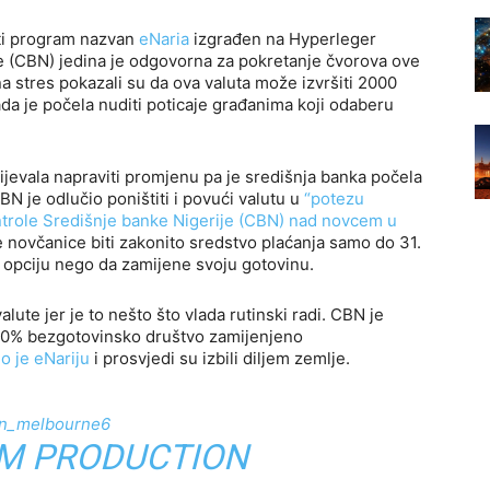
uti program nazvan
eNaria
izgrađen na Hyperleger
je (CBN) jedina je odgovorna za pokretanje čvorova ove
na stres pokazali su da ova valuta može izvršiti 2000
lada je počela nuditi poticaje građanima koji odaberu
lijevala napraviti promjenu pa je središnja banka počela
N je odlučio poništiti i povući valutu u
“potezu
trole Središnje banke Nigerije (CBN) nad novcem u
te novčanice biti zakonito sredstvo plaćanja samo do 31.
gu opciju nego da zamijene svoju gotovinu.
alute jer je to nešto što vlada rutinski radi. CBN je
na 100% bezgotovinsko društvo zamijenjeno
o je eNariju
i prosvjedi su izbili diljem zemlje.
n_melbourne6
DM PRODUCTION