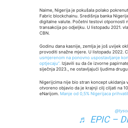
Naime, Nigerija je pokušala polako pokren
Fabric blockchainu. Središnja banka Nigeri
digitalne valute. Početni testovi otpornosti 
transakcija po odjeljku. U listopadu 2021. v
CBN.
Godinu dana kasnije, zemlja je još uvijek ok
provoditi snažne mjere. U listopadu 2022. CB
usmjerenom na ponovno uspostavljanje kon
optjecaju”.
Izjavili su da će izvorne papirna
siječnja 2023., ne ostavljajući ljudima dru
Nigerijcima nije bio stran koncept ukidanja v
otvoreno objavio da je krajnji cilj ciljati 
eNarijom.
Manje od 0,5% Nigerijaca prihvatil
@tyso
♬ EPIC – 