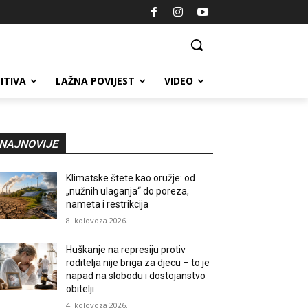
ITIVA
LAŽNA POVIJEST
VIDEO
NAJNOVIJE
Klimatske štete kao oružje: od
„nužnih ulaganja“ do poreza,
nameta i restrikcija
8. kolovoza 2026.
Huškanje na represiju protiv
roditelja nije briga za djecu – to je
napad na slobodu i dostojanstvo
obitelji
4. kolovoza 2026.